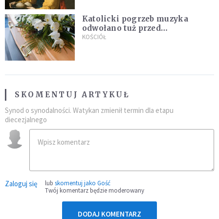
Katolicki pogrzeb muzyka
odwołano tuż przed
uroczystością. Powodem była
KOŚCIÓŁ
przynależność do masonerii
SKOMENTUJ ARTYKUŁ
Synod o synodalności. Watykan zmienił termin dla etapu
diecezjalnego
Zaloguj się
lub
skomentuj jako Gość
Twój komentarz będzie moderowany
DODAJ KOMENTARZ