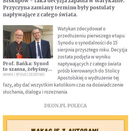
Biskupów - taka decyzja zapadła w Watykanie.
Przyczyna zamiany terminu były postulaty
napływające z całego świata.
Watykan zdecydował o
przedłużeniu pierwszego etapu
Synodu o synodalności do 15
sierpnia przyszłego roku. Decyzja
została podjęta w wyniku
napływających z całego świata
Prof. Bańka: Synod
to szansa, żebyśmy
próśb kierowanych do Stolicy
zaczęli w Kościele
WIARA I SPOŁECZEŃSTWO
Apostolskiej o wydłużenie tej
rozmawiać
fazy, aby dać wszystkim katolikom czas na doświadczenie
normalnie
słuchania, dialogu i rozeznania.
DEON.PL POLECA