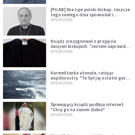
[PILNE] Nie żyje polski biskup. Jeszcze
tego samego dnia spowiadał i
sprawował Mszę świętą
WYDARZENIA
Ksiądz zrezygnował z przyjęcia
święceń biskupich. "Jestem naprawdę
niegodny"
WYDARZENIA
Karmelitanka utonęła, ratując
współsiostry. "To był jej ostatni gest
miłości"
WYDARZENIA
Śpiewający ksiądz podbija internet.
"Chcę go na swoim ślubie"
WYDARZENIA