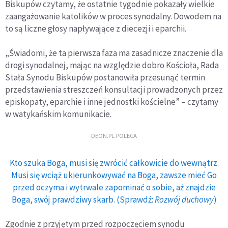
Biskupów czytamy, że ostatnie tygodnie pokazały wielkie
zaangażowanie katolików w proces synodalny. Dowodem na
to są liczne głosy napływające z diecezji i eparchii.
„Świadomi, że ta pierwsza faza ma zasadnicze znaczenie dla
drogi synodalnej, mając na względzie dobro Kościoła, Rada
Stała Synodu Biskupów postanowiła przesunąć termin
przedstawienia streszczeń konsultacji prowadzonych przez
episkopaty, eparchie i inne jednostki kościelne” – czytamy
w watykańskim komunikacie.
DEON.PL POLECA
Kto szuka Boga, musi się zwrócić całkowicie do wewnątrz.
Musi się wciąż ukierunkowywać na Boga, zawsze mieć Go
przed oczyma i wytrwale zapominać o sobie, aż znajdzie
Boga, swój prawdziwy skarb. (Sprawdź:
Rozwój duchowy
)
Zgodnie z przyjętym przed rozpoczęciem synodu