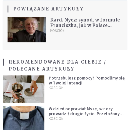
POWIĄZANE ARTYKUŁY
Kard. Nycz: synod, w formule
Franciszka, już w Polsce
kiedyś się odbył
KOŚCIÓŁ
REKOMENDOWANE DLA CIEBIE /
POLECANE ARTYKUŁY
Potrzebujesz pomocy? Pomodlimy się
w Twojej intencji
KOŚCIÓŁ
W dzień odprawiał Mszę, w nocy
prowadził drugie życie. Przełożony
kazał mu opuścić zakon
KOŚCIÓŁ