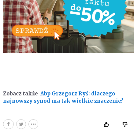
Zobacz także
Abp Grzegorz Ryś: dlaczego
najnowszy synod ma tak wielkie znaczenie?