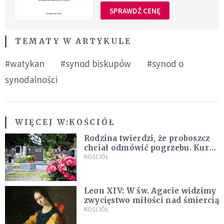
SPRAWDŹ CENĘ
TEMATY W ARTYKULE
#watykan
#synod biskupów
#synod o
synodalności
WIĘCEJ W:
KOŚCIÓŁ
Rodzina twierdzi, że proboszcz
chciał odmówić pogrzebu. Kuria
zapowiada wyjaśnienia
KOŚCIÓŁ
Leon XIV: W św. Agacie widzimy
zwycięstwo miłości nad śmiercią
KOŚCIÓŁ