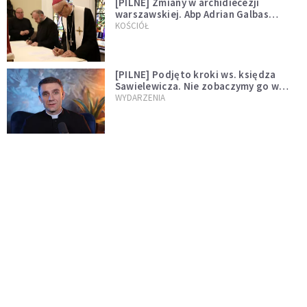
[PILNE] Zmiany w archidiecezji
warszawskiej. Abp Adrian Galbas
wręczył dekrety nowym proboszczom
KOŚCIÓŁ
[PILNE] Podjęto kroki ws. księdza
Sawielewicza. Nie zobaczymy go w
mediach
WYDARZENIA