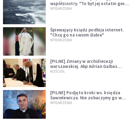
współsiostry. "To był jej ostatni gest
miłości"
WYDARZENIA
Śpiewający ksiądz podbija internet.
"Chcę go na swoim ślubie"
WYDARZENIA
[PILNE] Zmiany w archidiecezji
warszawskiej. Abp Adrian Galbas
wręczył dekrety nowym proboszczom
KOŚCIÓŁ
[PILNE] Podjęto kroki ws. księdza
Sawielewicza. Nie zobaczymy go w
mediach
WYDARZENIA