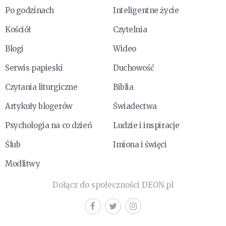
Po godzinach
Inteligentne życie
Kościół
Czytelnia
Blogi
Wideo
Serwis papieski
Duchowość
Czytania liturgiczne
Biblia
Artykuły blogerów
Świadectwa
Psychologia na co dzień
Ludzie i inspiracje
Ślub
Imiona i święci
Modlitwy
Dołącz do społeczności DEON.pl