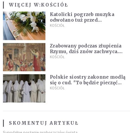
WIĘCEJ W:
KOŚCIÓŁ
Katolicki pogrzeb muzyka
odwołano tuż przed
uroczystością. Powodem była
KOŚCIÓŁ
przynależność do masonerii
Zrabowany podczas złupienia
Rzymu, dziś znów zachwyca.
Wyjątkowy arras w Castel
KOŚCIÓŁ
Gandolfo
Polskie siostry zakonne modlą
się o cud. "To będzie pieczęć
Pana Boga dla naszej wiary"
KOŚCIÓŁ
SKOMENTUJ ARTYKUŁ
Synodalne posłanie proboszczów świata