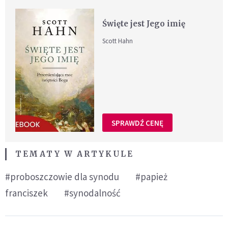
Święte jest Jego imię
Scott Hahn
SPRAWDŹ CENĘ
TEMATY W ARTYKULE
#proboszczowie dla synodu
#papież
franciszek
#synodalność