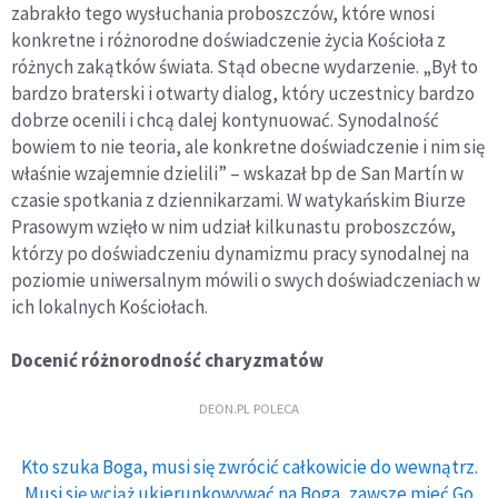
zabrakło tego wysłuchania proboszczów, które wnosi
konkretne i różnorodne doświadczenie życia Kościoła z
różnych zakątków świata. Stąd obecne wydarzenie. „Był to
bardzo braterski i otwarty dialog, który uczestnicy bardzo
dobrze ocenili i chcą dalej kontynuować. Synodalność
bowiem to nie teoria, ale konkretne doświadczenie i nim się
właśnie wzajemnie dzielili” – wskazał bp de San Martín w
czasie spotkania z dziennikarzami. W watykańskim Biurze
Prasowym wzięło w nim udział kilkunastu proboszczów,
którzy po doświadczeniu dynamizmu pracy synodalnej na
poziomie uniwersalnym mówili o swych doświadczeniach w
ich lokalnych Kościołach.
Docenić różnorodność charyzmatów
DEON.PL POLECA
Kto szuka Boga, musi się zwrócić całkowicie do wewnątrz.
Musi się wciąż ukierunkowywać na Boga, zawsze mieć Go