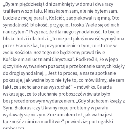
„Byłem pięćdziesiąt dni zamknięty w domu i dwa razy
trafiłem w szpitalu. Mieszkałem sam, ale nie byłem sam.
Ludzie z mojej parafii, Kościół, zaopiekowali się mną. Oto
synodalność: bliskość, przyjęcie, troska. Wiele się od nich
nauczyłem”. Przyznał, że dla niego synodalność, to bycie
blisko ludzi i dla ludzi. „To nie jest jakaś nowość wymyślona
przez Franciszka, to przypomnienie o tym, co istotne w
życiu Kościoła. Bez tego nie będziemy prawdziwie
Kościołem ani uczniami Chrystusa”. Podkreślił, że w jego
ojczyźnie wyzwaniem pozostaje przekonanie samych księży
do drogi synodalnej. „Jest to proces, a nasze spotkanie
pokazuje, jak ważne było nie tyle to, co mówiliśmy, ale sam
fakt, że zechciano nas wysłuchać” – mówił ks. Guarda
wskazując, że to słuchanie proboszczów świata było
bezprecedensowym wydarzeniem. „Gdy słuchałem księży z
Syrii, Białorusi czy Ukrainy moje problemy w parafii
wydawały się niczym. Zrozumiałem też, jak ważna jest
łączność z nimi na modlitwie” powiedział portugalski
proboszcz.