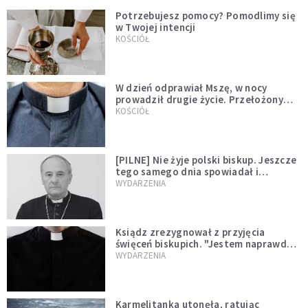
Potrzebujesz pomocy? Pomodlimy się
w Twojej intencji
KOŚCIÓŁ
W dzień odprawiał Mszę, w nocy
prowadził drugie życie. Przełożony
kazał mu opuścić zakon
KOŚCIÓŁ
[PILNE] Nie żyje polski biskup. Jeszcze
tego samego dnia spowiadał i
sprawował Mszę świętą
WYDARZENIA
Ksiądz zrezygnował z przyjęcia
święceń biskupich. "Jestem naprawdę
niegodny"
WYDARZENIA
Karmelitanka utonęła, ratując