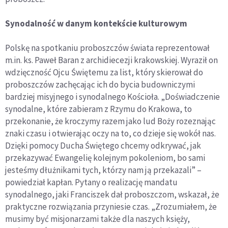
Synodalność w danym kontekście kulturowym
Polskę na spotkaniu proboszczów świata reprezentował
m.in. ks. Paweł Baran z archidiecezji krakowskiej. Wyraził on
wdzięczność Ojcu Świętemu za list, który skierował do
proboszczów zachęcając ich do bycia budowniczymi
bardziej misyjnego i synodalnego Kościoła. „Doświadczenie
synodalne, które zabieram z Rzymu do Krakowa, to
przekonanie, że kroczymy razem jako lud Boży rozeznając
znaki czasu i otwierając oczy na to, co dzieje się wokół nas.
Dzięki pomocy Ducha Świętego chcemy odkrywać, jak
przekazywać Ewangelię kolejnym pokoleniom, bo sami
jesteśmy dłużnikami tych, którzy nam ją przekazali” –
powiedział kapłan. Pytany o realizację mandatu
synodalnego, jaki Franciszek dał proboszczom, wskazał, że
praktyczne rozwiązania przyniesie czas. „Zrozumiałem, że
musimy być misjonarzami także dla naszych księży,