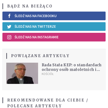
BĄDŹ NA BIEŻĄCO
ŚLEDŹ NAS NA FACEBOOKU
ŚLEDŹ NAS NA TWITTERZE
ŚLEDŹ NAS NA INSTAGRAMIE
POWIĄZANE ARTYKUŁY
Rada Stała KEP: o standardach
ochrony osób małoletnich i
bezbronnych w placówkach
KOŚCIÓŁ
prowadzonych przez
podmioty kościelne w
kontekście tzw. ustawy
Kamilka
REKOMENDOWANE DLA CIEBIE /
POLECANE ARTYKUŁY