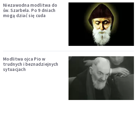
Niezawodna modlitwa do
św. Szarbela. Po 9 dniach
mogą dziać się cuda
Modlitwa ojca Pio w
trudnych i beznadziejnych
sytuacjach