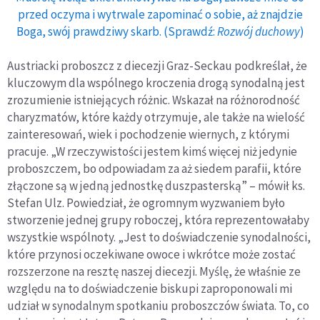
przed oczyma i wytrwale zapominać o sobie, aż znajdzie
Boga, swój prawdziwy skarb. (Sprawdź:
Rozwój duchowy
)
Austriacki proboszcz z diecezji Graz-Seckau podkreślał, że
kluczowym dla wspólnego kroczenia drogą synodalną jest
zrozumienie istniejących różnic. Wskazał na różnorodność
charyzmatów, które każdy otrzymuje, ale także na wielość
zainteresowań, wiek i pochodzenie wiernych, z którymi
pracuje. „W rzeczywistości jestem kimś więcej niż jedynie
proboszczem, bo odpowiadam za aż siedem parafii, które
złączone są w jedną jednostkę duszpasterską” – mówił ks.
Stefan Ulz. Powiedział, że ogromnym wyzwaniem było
stworzenie jednej grupy roboczej, która reprezentowałaby
wszystkie wspólnoty. „Jest to doświadczenie synodalności,
które przynosi oczekiwane owoce i wkrótce może zostać
rozszerzone na resztę naszej diecezji. Myślę, że właśnie ze
względu na to doświadczenie biskupi zaproponowali mi
udział w synodalnym spotkaniu proboszczów świata. To, co