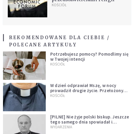
KOŚCIÓŁ
REKOMENDOWANE DLA CIEBIE /
POLECANE ARTYKUŁY
Potrzebujesz pomocy? Pomodlimy się
w Twojej intencji
KOŚCIÓŁ
W dzień odprawiał Mszę, w nocy
prowadził drugie życie. Przełożony
kazał mu opuścić zakon
KOŚCIÓŁ
[PILNE] Nie żyje polski biskup. Jeszcze
tego samego dnia spowiadał i
sprawował Mszę świętą
WYDARZENIA