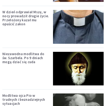
W dzień odprawiał Mszę, w
nocy prowadził drugie życie.
Przełożony kazał mu
opuścić zakon
Niezawodna modlitwa do
św. Szarbela. Po 9 dniach
mogą dziać się cuda
Modlitwa ojca Pio w
trudnych i beznadziejnych
sytuacjach