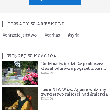
TEMATY W ARTYKULE
#chrześcijaństwo
#caritas
#syria
WIĘCEJ W:
KOŚCIÓŁ
Rodzina twierdzi, że proboszcz
chciał odmówić pogrzebu. Kuria
zapowiada wyjaśnienia
KOŚCIÓŁ
Leon XIV: W św. Agacie widzimy
zwycięstwo miłości nad śmiercią
KOŚCIÓŁ