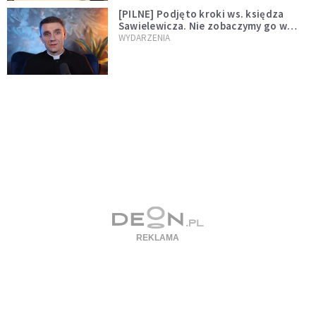
[PILNE] Podjęto kroki ws. księdza
Sawielewicza. Nie zobaczymy go w
mediach
WYDARZENIA