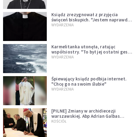
Ksiądz zrezygnował z przyjęcia
święceń biskupich. "Jestem naprawdę
niegodny"
WYDARZENIA
Karmelitanka utonęła, ratując
współsiostry. "To był jej ostatni gest
miłości"
WYDARZENIA
Śpiewający ksiądz podbija internet.
"Chcę go na swoim ślubie"
WYDARZENIA
[PILNE] Zmiany w archidiecezji
warszawskiej. Abp Adrian Galbas
wręczył dekrety nowym proboszczom
KOŚCIÓŁ