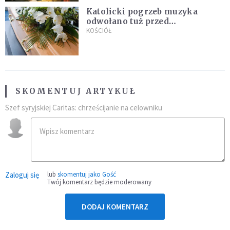
Katolicki pogrzeb muzyka
odwołano tuż przed
uroczystością. Powodem była
KOŚCIÓŁ
przynależność do masonerii
SKOMENTUJ ARTYKUŁ
Szef syryjskiej Caritas: chrześcijanie na celowniku
Zaloguj się
lub
skomentuj jako Gość
Twój komentarz będzie moderowany
DODAJ KOMENTARZ