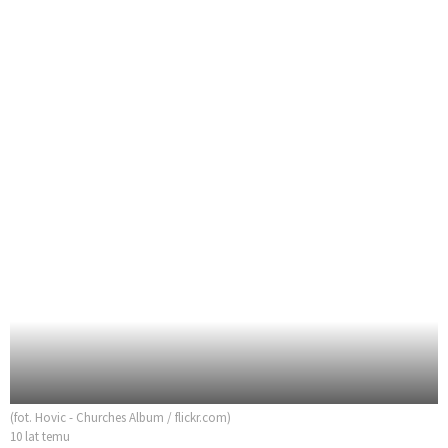
(fot. Hovic - Churches Album / flickr.com)
10 lat temu