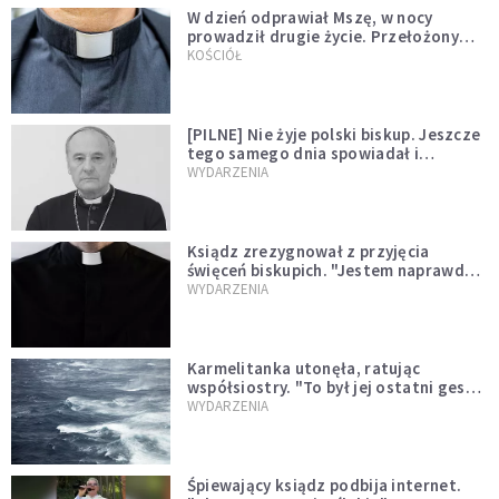
W dzień odprawiał Mszę, w nocy
prowadził drugie życie. Przełożony
kazał mu opuścić zakon
KOŚCIÓŁ
[PILNE] Nie żyje polski biskup. Jeszcze
tego samego dnia spowiadał i
sprawował Mszę świętą
WYDARZENIA
Ksiądz zrezygnował z przyjęcia
święceń biskupich. "Jestem naprawdę
niegodny"
WYDARZENIA
Karmelitanka utonęła, ratując
współsiostry. "To był jej ostatni gest
miłości"
WYDARZENIA
Śpiewający ksiądz podbija internet.