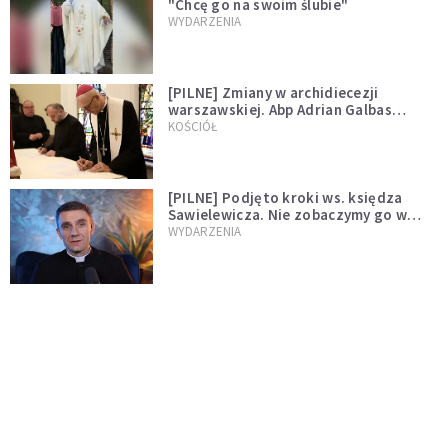
"Chcę go na swoim ślubie"
WYDARZENIA
[PILNE] Zmiany w archidiecezji
warszawskiej. Abp Adrian Galbas
wręczył dekrety nowym proboszczom
KOŚCIÓŁ
[PILNE] Podjęto kroki ws. księdza
Sawielewicza. Nie zobaczymy go w
mediach
WYDARZENIA