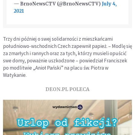
— BrnoNewsCTV (@BrnoNewsCTV)
July 4,
2021
Trzy dni później o swej solidarności z mieszkańcami
południowo-wschodnich Czech zapewnił papież. – Modlę się
za zmarłych i rannych oraz za tych, którzy musieli opuścić
swe domy, poważnie uszkodzone – powiedział Franciszek
po modlitwie „Anioł Pański” na placu św. Piotra w
Watykanie.
DEON.PL POLECA