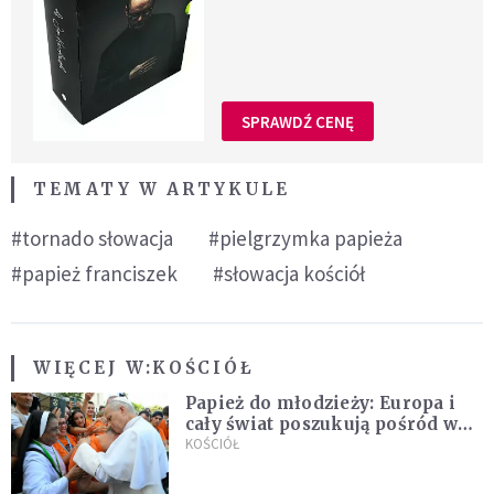
SPRAWDŹ CENĘ
TEMATY W ARTYKULE
#tornado słowacja
#pielgrzymka papieża
#papież franciszek
#słowacja kościół
WIĘCEJ W:
KOŚCIÓŁ
Papież do młodzieży: Europa i
cały świat poszukują pośród was
nowych świętych
KOŚCIÓŁ