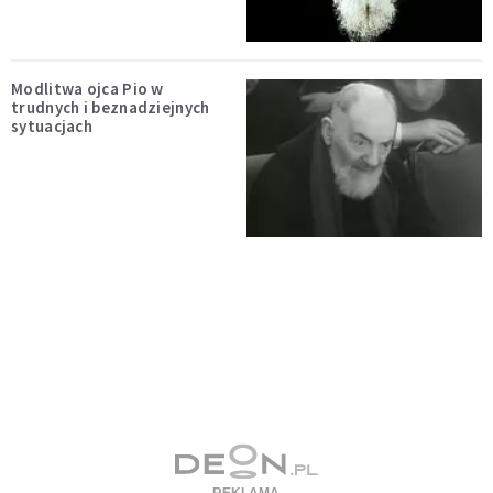
Modlitwa ojca Pio w
trudnych i beznadziejnych
sytuacjach