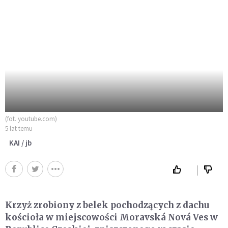
(fot. youtube.com)
5 lat temu
KAI / jb
Krzyż zrobiony z belek pochodzących z dachu
kościoła w miejscowości Moravská Nová Ves w