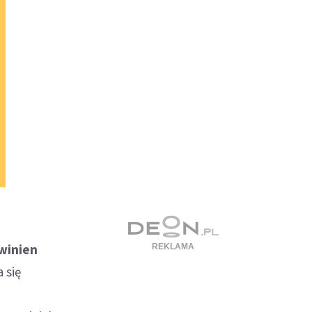
owinien
 się