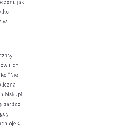
czeni, jak
ylko
a w
czasy
ów i ich
le: “Nie
bliczna
ch biskupi
są bardzo
igdy
achlojek.