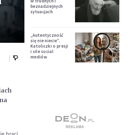
a
w trudnych i
beznadziejnych
sytuacjach
„Autentyczność
się nie niesie”.
Katoliczki o presji
i sile social
mediów
iach
 na
mie braci