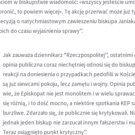
ciom w biskupstwie wiadomość: «wszyscy jesteście umo
bronić, to powiem więcej». Tę akcję przerwać może już t
 decyzją o natychmiastowym zawieszeniu biskupa Janiak
pich do czasu wyjaśnienia sprawy”.
Jak zauważa dziennikarz “Rzeczpospolitej”, ostatnimi 
opinia publiczna coraz niechętniej odnosi się do biskup
reakcji na doniesienia o przypadkach pedofilii w Koście
są już siewcami pokoju, lecz zamętu i wojny. Opinia pu
wie, że Episkopat nie jest monolitem i w wielu sprawa
się różnią, i to dość mocno, a niektóre spotkania KEP 
burzliwe. Zdarzało się, że publicznie się krytykowali. N
jednak jeden biskup nie zarzucał innym fałszerstw i m
Teraz osiągnięto punkt krytyczny”.