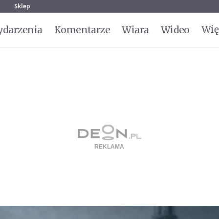
g
Sklep
Wię
darzenia
Komentarze
Wiara
Wideo