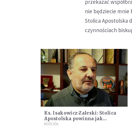
przekazać współbra
nie będziecie mnie 
Stolica Apostolska
czynnościach bisku
Ks. Isakowicz-Zaleski: Stolica
Apostolska powinna jak
najszybciej zawiesić biskupa
KOŚCIÓŁ
Janiaka