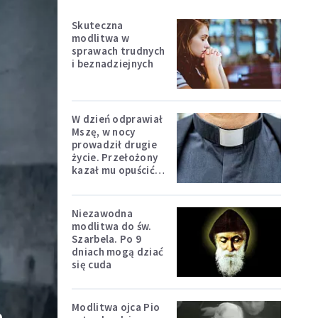
Skuteczna
modlitwa w
sprawach trudnych
i beznadziejnych
W dzień odprawiał
Mszę, w nocy
prowadził drugie
życie. Przełożony
kazał mu opuścić
zakon
Niezawodna
modlitwa do św.
Szarbela. Po 9
dniach mogą dziać
się cuda
Modlitwa ojca Pio