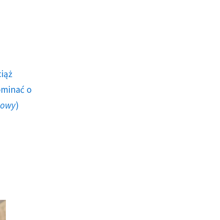
ciąż
ominać o
howy
)