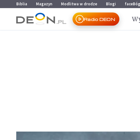
Przejdź do menu głównego
Przejdź do treści
Biblia
Magazyn
Modlitwa w drodze
Blogi
faceBó
Wy
Radio DEON