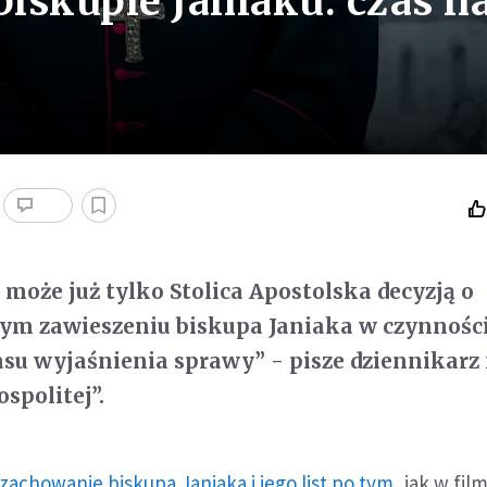
iskupie Janiaku: czas n
 może już tylko Stolica Apostolska decyzją o
m zawieszeniu biskupa Janiaka w czynnośc
asu wyjaśnienia sprawy” - pisze dziennikarz
spolitej”.
zachowanie biskupa Janiaka i jego list po tym
, jak w fil