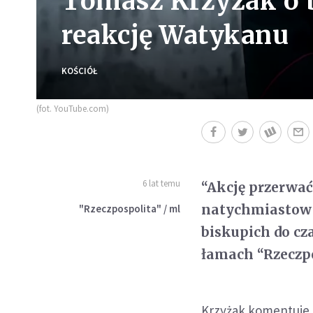
Tomasz Krzyżak o b
reakcję Watykanu
KOŚCIÓŁ
(fot. YouTube.com)
6 lat temu
“Akcję przerwać
natychmiastowy
"Rzeczpospolita" / ml
biskupich do cz
łamach “Rzeczpo
Krzyżak komentuje