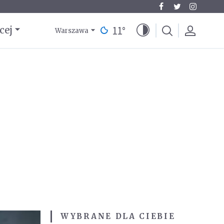
11
°
cej
Warszawa
WYBRANE DLA CIEBIE