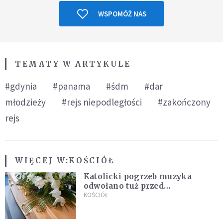
WSPOMÓŻ NAS
TEMATY W ARTYKULE
#gdynia
#panama
#śdm
#dar
młodzieży
#rejs niepodległości
#zakończony
rejs
WIĘCEJ W:
KOŚCIÓŁ
Katolicki pogrzeb muzyka
odwołano tuż przed
uroczystością. Powodem była
KOŚCIÓŁ
przynależność do masonerii