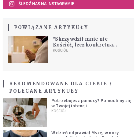
ŚLEDŹ NAS NA INSTAGRAMIE
POWIĄZANE ARTYKUŁY
"Skrzywdził mnie nie
Kościół, lecz konkretna
osoba". Postulaty do biskupów
KOŚCIÓŁ
osoby molestowanej przez
księdza
REKOMENDOWANE DLA CIEBIE /
POLECANE ARTYKUŁY
Potrzebujesz pomocy? Pomodlimy się
w Twojej intencji
KOŚCIÓŁ
W dzień odprawiał Mszę, w nocy