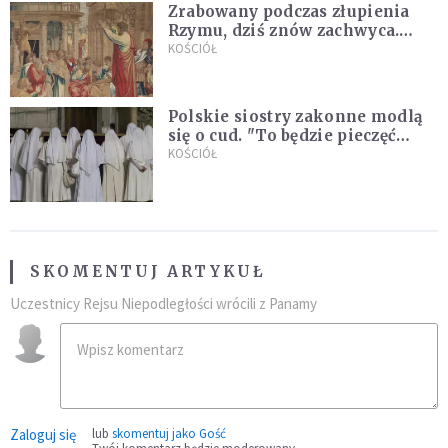
Zrabowany podczas złupienia
Rzymu, dziś znów zachwyca.
Wyjątkowy arras w Castel
KOŚCIÓŁ
Gandolfo
Polskie siostry zakonne modlą
się o cud. "To będzie pieczęć
Pana Boga dla naszej wiary"
KOŚCIÓŁ
SKOMENTUJ ARTYKUŁ
Uczestnicy Rejsu Niepodległości wrócili z Panamy
Zaloguj się
lub
skomentuj jako Gość