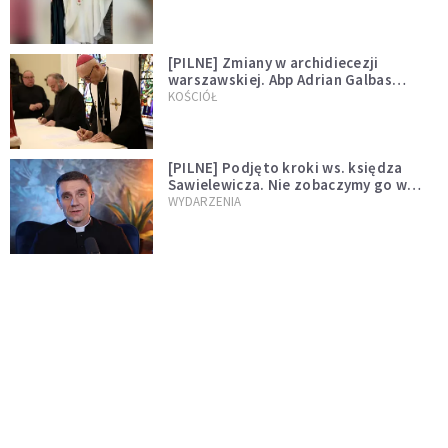
[PILNE] Zmiany w archidiecezji
warszawskiej. Abp Adrian Galbas
wręczył dekrety nowym proboszczom
KOŚCIÓŁ
[PILNE] Podjęto kroki ws. księdza
Sawielewicza. Nie zobaczymy go w
mediach
WYDARZENIA