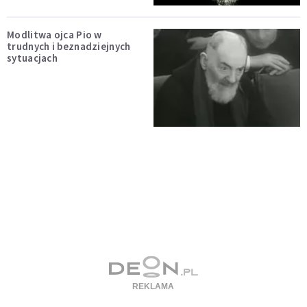
Modlitwa ojca Pio w
trudnych i beznadziejnych
sytuacjach