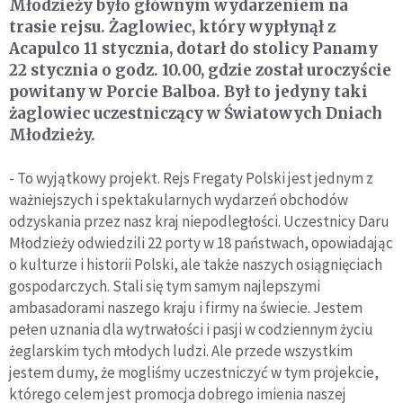
Młodzieży było głównym wydarzeniem na
trasie rejsu. Żaglowiec, który wypłynął z
Acapulco 11 stycznia, dotarł do stolicy Panamy
22 stycznia o godz. 10.00, gdzie został uroczyście
powitany w Porcie Balboa. Był to jedyny taki
żaglowiec uczestniczący w Światowych Dniach
Młodzieży.
- To wyjątkowy projekt. Rejs Fregaty Polski jest jednym z
ważniejszych i spektakularnych wydarzeń obchodów
odzyskania przez nasz kraj niepodległości. Uczestnicy Daru
Młodzieży odwiedzili 22 porty w 18 państwach, opowiadając
o kulturze i historii Polski, ale także naszych osiągnięciach
gospodarczych. Stali się tym samym najlepszymi
ambasadorami naszego kraju i firmy na świecie. Jestem
pełen uznania dla wytrwałości i pasji w codziennym życiu
żeglarskim tych młodych ludzi. Ale przede wszystkim
jestem dumy, że mogliśmy uczestniczyć w tym projekcie,
którego celem jest promocja dobrego imienia naszej