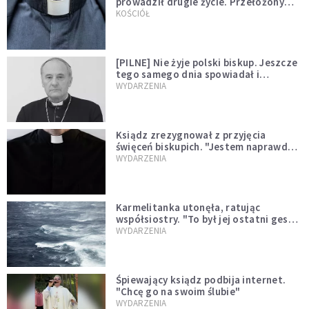
prowadził drugie życie. Przełożony
kazał mu opuścić zakon
KOŚCIÓŁ
[PILNE] Nie żyje polski biskup. Jeszcze
tego samego dnia spowiadał i
sprawował Mszę świętą
WYDARZENIA
Ksiądz zrezygnował z przyjęcia
święceń biskupich. "Jestem naprawdę
niegodny"
WYDARZENIA
Karmelitanka utonęła, ratując
współsiostry. "To był jej ostatni gest
miłości"
WYDARZENIA
Śpiewający ksiądz podbija internet.
"Chcę go na swoim ślubie"
WYDARZENIA