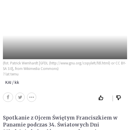
(fot. Patrick Wernhardt [GFDL (http://www.gnu.org/copyleft/fdl.html) or CC BY-
SA 3.0], from Wikimedia Commons)
7 lat temu
KAI / kk
Spotkanie z Ojcem Świętym Franciszkiem w
Panamie podczas 34. Światowych Dni