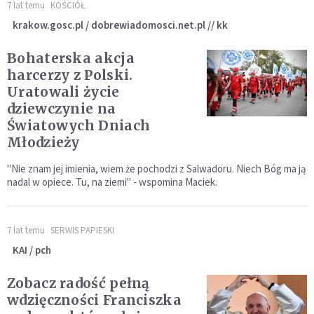
7 lat temu
KOŚCIÓŁ
krakow.gosc.pl / dobrewiadomosci.net.pl // kk
Bohaterska akcja
harcerzy z Polski.
Uratowali życie
dziewczynie na
Światowych Dniach
Młodzieży
"Nie znam jej imienia, wiem że pochodzi z Salwadoru. Niech Bóg ma ją
nadal w opiece. Tu, na ziemi" - wspomina Maciek.
7 lat temu
SERWIS PAPIESKI
KAI / pch
Zobacz radość pełną
wdzięczności Franciszka