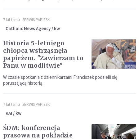
7 lat temu
SERWIS PAPIESKI
Catholic News Agency / kw
Historia 5-letniego
chłopca wstrząsnęła
papieżem. "Zawierzam to
Panu w modlitwie"
W czasie spotkania z dziennikarzami Franciszek podzielił się
poruszającą historią.
7 lat temu
SERWIS PAPIESKI
KAI / kw
ŚDM: konferencja
prasowa na pokładzie