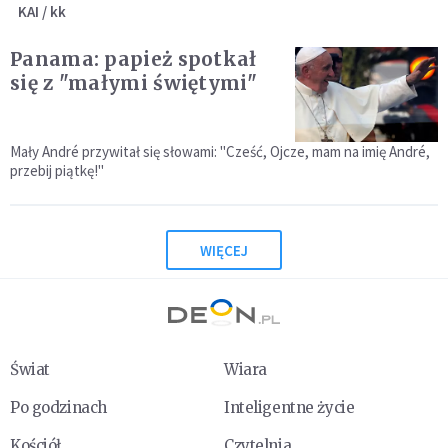
KAI / kk
Panama: papież spotkał
się z "małymi świętymi"
Mały André przywitał się słowami: "Cześć, Ojcze, mam na imię André,
przebij piątkę!"
WIĘCEJ
Świat
Wiara
Po godzinach
Inteligentne życie
Kościół
Czytelnia