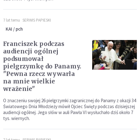
7 lat temu
SERWIS PAPIESKI
KAI / pch
Franciszek podczas
audiencji ogólnej
podsumował
pielgrzymkę do Panamy.
"Pewna rzecz wywarła
na mnie wielkie
wrażenie"
O znaczeniu swojej 26 pielgrzymki zagranicznej do Panamy z okazji 34
Światowego Dnia Młodzieży mówił Ojciec Święty podczas dzisiejszej
audiencji ogólnej. Jego słów w auli Pawła VI wysłuchało dziś około 7
tys. wiernych.
7 lat temu
SERWIS PAPIESKI