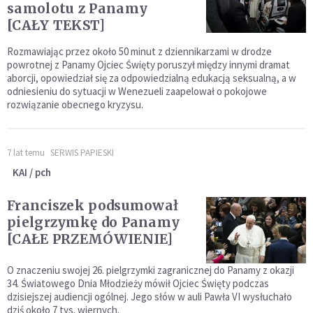
samolotu z Panamy
[CAŁY TEKST]
Rozmawiając przez około 50 minut z dziennikarzami w drodze
powrotnej z Panamy Ojciec Święty poruszył między innymi dramat
aborcji, opowiedział się za odpowiedzialną edukacją seksualną, a w
odniesieniu do sytuacji w Wenezueli zaapelował o pokojowe
rozwiązanie obecnego kryzysu.
7 lat temu
SERWIS PAPIESKI
KAI / pch
Franciszek podsumował
pielgrzymkę do Panamy
[CAŁE PRZEMÓWIENIE]
O znaczeniu swojej 26. pielgrzymki zagranicznej do Panamy z okazji
34. Światowego Dnia Młodzieży mówił Ojciec Święty podczas
dzisiejszej audiencji ogólnej. Jego słów w auli Pawła VI wysłuchało
dziś około 7 tys. wiernych.