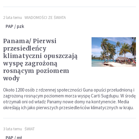
2 lata temu
WIADOMOŚCI ZE ŚWIATA
PAP / pzk
Panama/ Pierwsi
przesiedleńcy
klimatyczni opuszczają
wyspę zagrożoną
rosnącym poziomem
wody
Około 1200 osób z rdzennej społeczności Guna opuści przeludnioną i
zagrożoną rosnącym poziomem morza wyspę Carti Sugdupu. W środę
otrzymali oni od władz Panamy nowe domy na kontynencie. Media
określają ich jako pierwszych przesiedleńców klimatycznych w kraju.
3 lata temu
ŚWIAT
PAP / mł