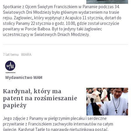
Spotkanie z Ojcem Świętym Franciszkiem w Panamie podczas 34.
Światowych Dni Młodzieży było głównym wydarzeniem na trasie
rejsu. Żaglowiec, który wypłynął z Acapulco 11 stycznia, dotarł do
stolicy Panamy 22 stycznia o godz. 10.00, gdzie został uroczyście
powitany w Porcie Balboa. Był to jedyny taki żaglowiec
uczestniczący w Światowych Dniach Młodzieży.
7 lat temu
WIARA
Wydawnictwo WAM
Kardynał, który ma
patent na rozśmieszanie
papieży
Jego zdjęcie z Panamy w pielgrzymim plecaku i serdeczne
przywitanie z Franciszkiem zachwyciło internautów na całym
świecie. Kardynał Tagle to naprawdę nietuzinkowa postać.