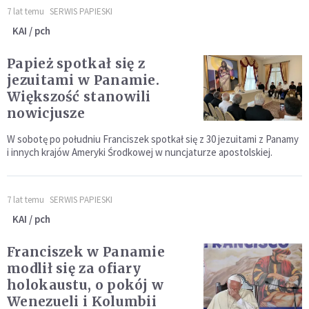
7 lat temu
SERWIS PAPIESKI
KAI / pch
Papież spotkał się z
jezuitami w Panamie.
Większość stanowili
nowicjusze
W sobotę po południu Franciszek spotkał się z 30 jezuitami z Panamy
i innych krajów Ameryki Środkowej w nuncjaturze apostolskiej.
7 lat temu
SERWIS PAPIESKI
KAI / pch
Franciszek w Panamie
modlił się za ofiary
holokaustu, o pokój w
Wenezueli i Kolumbii