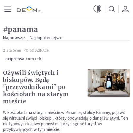
Przejdź do menu głównego
Przejdź do treści
#panama
Najnowsze
Najpopularniejsze
2 lata temu
PO GODZINACH
aciprensa.com / tk
Ożywili świętych i
biskupów. Będą
"przewodnikami" po
kościołach na starym
mieście
W kościołach na starym mieście w Panamie, stolicy Panamy, pojawili
się wirtualni święci i biskupi, którzy opowiadają o danej świątyni. Ten
nietypowy i ciekawy pomysł ma przyciągnąć turystów
przybywających w tym mieście.