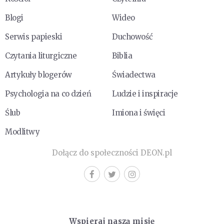
Blogi
Wideo
Serwis papieski
Duchowość
Czytania liturgiczne
Biblia
Artykuły blogerów
Świadectwa
Psychologia na co dzień
Ludzie i inspiracje
Ślub
Imiona i święci
Modlitwy
Dołącz do społeczności DEON.pl
Wspieraj naszą misję