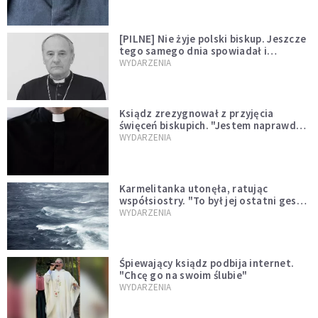
[PILNE] Nie żyje polski biskup. Jeszcze
tego samego dnia spowiadał i
sprawował Mszę świętą
WYDARZENIA
Ksiądz zrezygnował z przyjęcia
święceń biskupich. "Jestem naprawdę
niegodny"
WYDARZENIA
Karmelitanka utonęła, ratując
współsiostry. "To był jej ostatni gest
miłości"
WYDARZENIA
Śpiewający ksiądz podbija internet.
"Chcę go na swoim ślubie"
WYDARZENIA