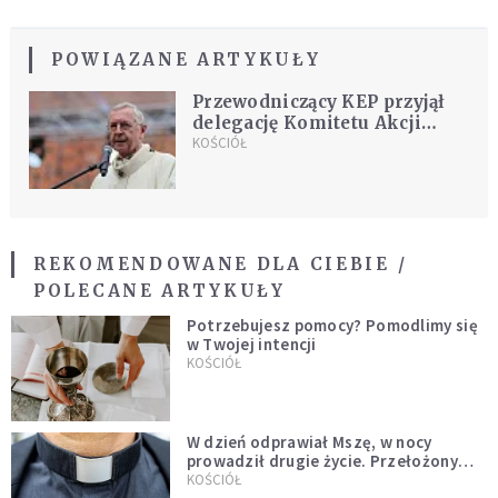
POWIĄZANE ARTYKUŁY
Przewodniczący KEP przyjął
delegację Komitetu Akcji
Wyborczej Chrześcijańskiego
KOŚCIÓŁ
Kongresu Społecznego
REKOMENDOWANE DLA CIEBIE /
POLECANE ARTYKUŁY
Potrzebujesz pomocy? Pomodlimy się
w Twojej intencji
KOŚCIÓŁ
W dzień odprawiał Mszę, w nocy
prowadził drugie życie. Przełożony
kazał mu opuścić zakon
KOŚCIÓŁ