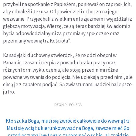
przybyli na spotkanie z Papieżem, ponieważ on zaprosił ich,
aby odnaleźli Jezusa. Odpowiedzieli ochoczo na jego
wezwanie. Przyjechali z wielkim entuzjazmem i wyjeżdżali z
głębszą motywacją. Wierzę, że są teraz bardziej świadomi z
bycia odpowiedzialnymi za przemiany społeczne oraz
przemiany wewnątrz Kościoła".
Kanadyjski duchowny stwierdził, że młodzi obecni w
Panamie czasami cierpią z powodu braku pracy oraz
różnych form wykluczenia, ale stoją przed nimi różne
poważne wyzwania do podjęcia. Nie uciekają przed nimi, ale
chcą je z zapałem podjąć. Są zwiastunami nadziei na lepsze
jutro.
DEON.PL POLECA
Kto szuka Boga, musi się zwrócić całkowicie do wewnątrz.
Musi się wciąż ukierunkowywać na Boga, zawsze mieć Go
przed oczyma i wytrwale zapominać o sobie, aż znajdzie