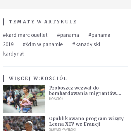
TEMATY W ARTYKULE
#kard marc ouellet
#panama
#panama
2019
#śdm w panamie
#kanadyjski
kardynał
WIĘCEJ W:
KOŚCIÓŁ
Proboszcz wezwał do
bombardowania migrantów.
"Masowy ogień przeciwko
KOŚCIÓŁ
najeźdźcom!"
Opublikowano program wizyty
Leona XIV we Francji
SERWIS PAPIESKI