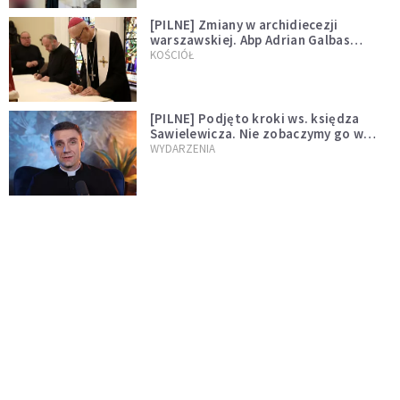
[PILNE] Zmiany w archidiecezji
warszawskiej. Abp Adrian Galbas
wręczył dekrety nowym proboszczom
KOŚCIÓŁ
[PILNE] Podjęto kroki ws. księdza
Sawielewicza. Nie zobaczymy go w
mediach
WYDARZENIA