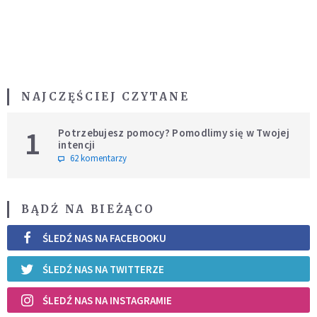
NAJCZĘŚCIEJ CZYTANE
1
Potrzebujesz pomocy? Pomodlimy się w Twojej
intencji
62 komentarzy
BĄDŹ NA BIEŻĄCO
ŚLEDŹ NAS NA FACEBOOKU
ŚLEDŹ NAS NA TWITTERZE
ŚLEDŹ NAS NA INSTAGRAMIE