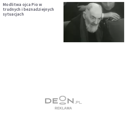
Modlitwa ojca Pio w
trudnych i beznadziejnych
sytuacjach