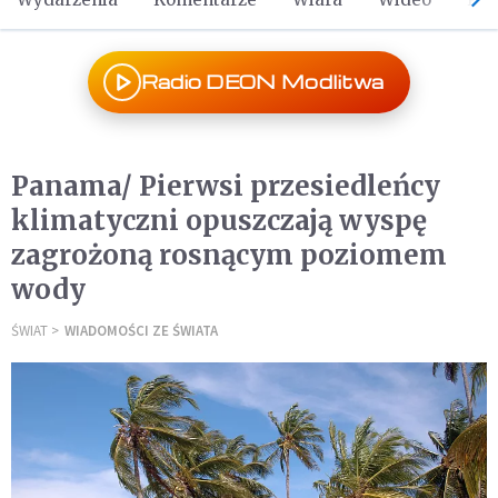
Radio DEON Modlitwa
Panama/ Pierwsi przesiedleńcy
klimatyczni opuszczają wyspę
zagrożoną rosnącym poziomem
wody
ŚWIAT
WIADOMOŚCI ZE ŚWIATA