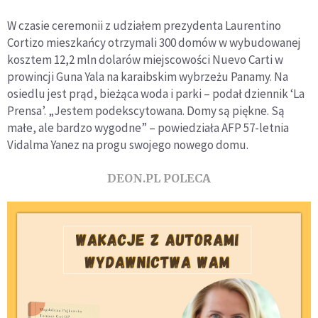
W czasie ceremonii z udziałem prezydenta Laurentino
Cortizo mieszkańcy otrzymali 300 domów w wybudowanej
kosztem 12,2 mln dolarów miejscowości Nuevo Carti w
prowincji Guna Yala na karaibskim wybrzeżu Panamy. Na
osiedlu jest prąd, bieżąca woda i parki – podał dziennik ‘La
Prensa’. „Jestem podekscytowana. Domy są piękne. Są
małe, ale bardzo wygodne” – powiedziała AFP 57-letnia
Vidalma Yanez na progu swojego nowego domu.
DEON.PL POLECA