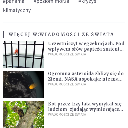
#panama
#poziom morza
#kryzys
klimatyczny
WIĘCEJ W:
WIADOMOŚCI ZE ŚWIATA
Uczestniczył w egzekucjach. Pod
wpływem słów papieża zmienił
zdanie
WIADOMOŚCI ZE ŚWIATA
Ogromna asteroida zbliży się do
Ziemi. NASA uspokaja: nie ma
zagrożenia
WIADOMOŚCI ZE ŚWIATA
Kot przez trzy lata wymykał się
ludziom, zjadając wymierające
kaczki. W końcu popełnił
WIADOMOŚCI ZE ŚWIATA
fatalny błąd