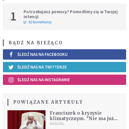
1
Potrzebujesz pomocy? Pomodlimy się w Twojej
intencji
62 komentarzy
BĄDŹ NA BIEŻĄCO
ŚLEDŹ NAS NA FACEBOOKU
ŚLEDŹ NAS NA TWITTERZE
ŚLEDŹ NAS NA INSTAGRAMIE
POWIĄZANE ARTYKUŁY
Franciszek o kryzysie
klimatycznym. "Nie ma już
czasu na czekanie"
KOŚCIÓŁ