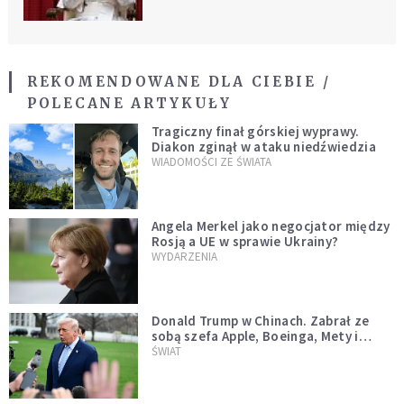
REKOMENDOWANE DLA CIEBIE /
POLECANE ARTYKUŁY
Tragiczny finał górskiej wyprawy.
Diakon zginął w ataku niedźwiedzia
WIADOMOŚCI ZE ŚWIATA
Angela Merkel jako negocjator między
Rosją a UE w sprawie Ukrainy?
WYDARZENIA
Donald Trump w Chinach. Zabrał ze
sobą szefa Apple, Boeinga, Mety i
Muska
ŚWIAT