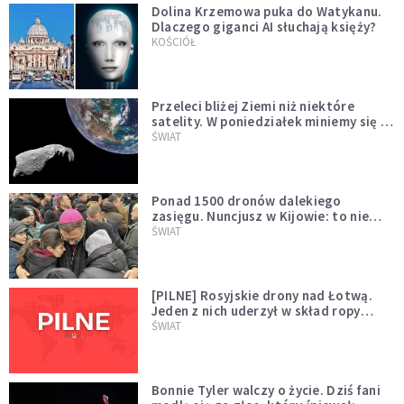
Dolina Krzemowa puka do Watykanu.
Dlaczego giganci AI słuchają księży?
KOŚCIÓŁ
Przeleci bliżej Ziemi niż niektóre
satelity. W poniedziałek miniemy się z
asteroidą, która poprzedzi znacznie
ŚWIAT
większego "gościa"
Ponad 1500 dronów dalekiego
zasięgu. Nuncjusz w Kijowie: to nie
wygląda na wolę zakończenia wojny
ŚWIAT
[PILNE] Rosyjskie drony nad Łotwą.
Jeden z nich uderzył w skład ropy
naftowej
ŚWIAT
Bonnie Tyler walczy o życie. Dziś fani