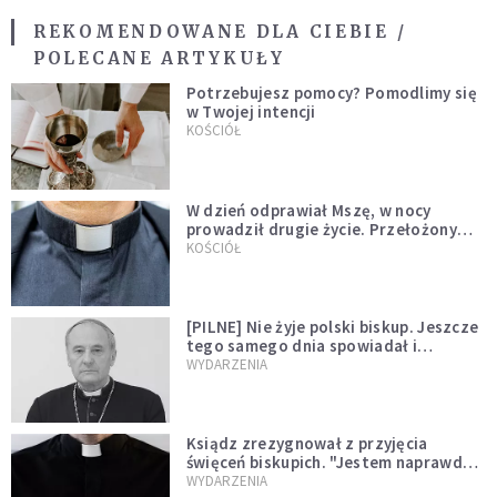
REKOMENDOWANE DLA CIEBIE /
POLECANE ARTYKUŁY
Potrzebujesz pomocy? Pomodlimy się
w Twojej intencji
KOŚCIÓŁ
W dzień odprawiał Mszę, w nocy
prowadził drugie życie. Przełożony
kazał mu opuścić zakon
KOŚCIÓŁ
[PILNE] Nie żyje polski biskup. Jeszcze
tego samego dnia spowiadał i
sprawował Mszę świętą
WYDARZENIA
Ksiądz zrezygnował z przyjęcia
święceń biskupich. "Jestem naprawdę
niegodny"
WYDARZENIA