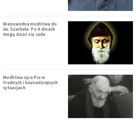
Niezawodna modlitwa do
św. Szarbela. Po 9 dniach
mogą dziać się cuda
Modlitwa ojca Pio w
trudnych i beznadziejnych
sytuacjach