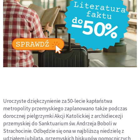
Uroczyste dziękczynienie za 50-lecie kapłaństwa
metropolity przemyskiego zaplanowano także podczas
dorocznej pielgrzymki Akcji Katolickiej z archidiecezji
przemyskiej do Sanktuarium św. Andrzeja Boboli w
Strachocinie. Odbędzie się ona w najbliższą niedzielę z
udziałem jubilata, przemyskich biskupów pomocniczych