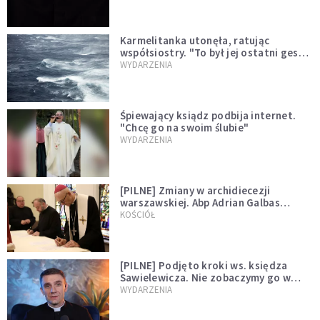
Karmelitanka utonęła, ratując
współsiostry. "To był jej ostatni gest
miłości"
WYDARZENIA
Śpiewający ksiądz podbija internet.
"Chcę go na swoim ślubie"
WYDARZENIA
[PILNE] Zmiany w archidiecezji
warszawskiej. Abp Adrian Galbas
wręczył dekrety nowym proboszczom
KOŚCIÓŁ
[PILNE] Podjęto kroki ws. księdza
Sawielewicza. Nie zobaczymy go w
mediach
WYDARZENIA