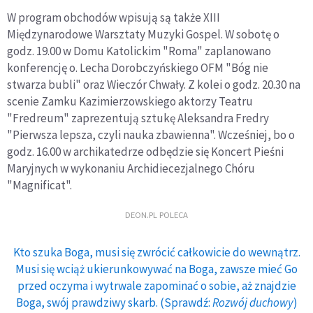
W program obchodów wpisują są także XIII
Międzynarodowe Warsztaty Muzyki Gospel. W sobotę o
godz. 19.00 w Domu Katolickim "Roma" zaplanowano
konferencję o. Lecha Dorobczyńskiego OFM "Bóg nie
stwarza bubli" oraz Wieczór Chwały. Z kolei o godz. 20.30 na
scenie Zamku Kazimierzowskiego aktorzy Teatru
"Fredreum" zaprezentują sztukę Aleksandra Fredry
"Pierwsza lepsza, czyli nauka zbawienna". Wcześniej, bo o
godz. 16.00 w archikatedrze odbędzie się Koncert Pieśni
Maryjnych w wykonaniu Archidiecezjalnego Chóru
"Magnificat".
DEON.PL POLECA
Kto szuka Boga, musi się zwrócić całkowicie do wewnątrz.
Musi się wciąż ukierunkowywać na Boga, zawsze mieć Go
przed oczyma i wytrwale zapominać o sobie, aż znajdzie
Boga, swój prawdziwy skarb. (Sprawdź:
Rozwój duchowy
)