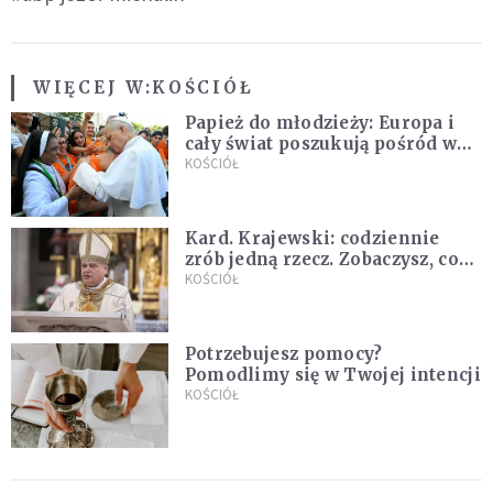
WIĘCEJ W:
KOŚCIÓŁ
Papież do młodzieży: Europa i
cały świat poszukują pośród was
nowych świętych
KOŚCIÓŁ
Kard. Krajewski: codziennie
zrób jedną rzecz. Zobaczysz, co
stanie się z twoim życiem
KOŚCIÓŁ
Potrzebujesz pomocy?
Pomodlimy się w Twojej intencji
KOŚCIÓŁ