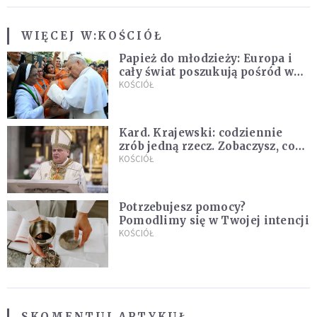
WIĘCEJ W:
KOŚCIÓŁ
Papież do młodzieży: Europa i
cały świat poszukują pośród was
nowych świętych
KOŚCIÓŁ
Kard. Krajewski: codziennie
zrób jedną rzecz. Zobaczysz, co
stanie się z twoim życiem
KOŚCIÓŁ
Potrzebujesz pomocy?
Pomodlimy się w Twojej intencji
KOŚCIÓŁ
SKOMENTUJ ARTYKUŁ