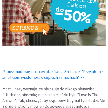
Papież modli się za ofiary ataków na Sri Lance. "Przyjąłem ze
smutkiem wiadomość o ciężkich zamachach">>
Matt Linsey wyznaje, że nie czuje do nikogo nienawiści.
"Ulubioną piosenką moją i mojej córki była "Love Is The
Answer". Tak, chcesz, żeby rząd powstrzymał tych ludzi. Ale
z drugiej strony mówię: «Odpowiedzią jest miłość i