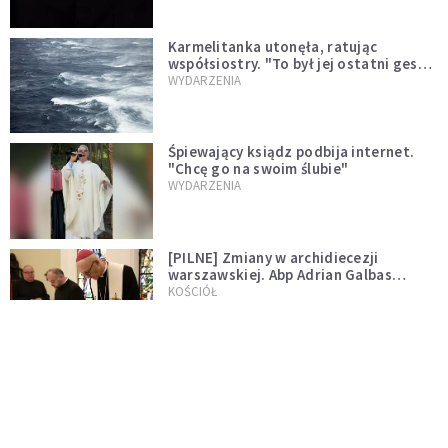
Karmelitanka utonęła, ratując
współsiostry. "To był jej ostatni gest
miłości"
WYDARZENIA
Śpiewający ksiądz podbija internet.
"Chcę go na swoim ślubie"
WYDARZENIA
[PILNE] Zmiany w archidiecezji
warszawskiej. Abp Adrian Galbas
wręczył dekrety nowym proboszczom
KOŚCIÓŁ
[PILNE] Podjęto kroki ws. księdza
Sawielewicza. Nie zobaczymy go w
mediach
WYDARZENIA