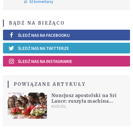
62 komentarzy
BĄDŹ NA BIEŻĄCO
ŚLEDŹ NAS NA FACEBOOKU
ŚLEDŹ NAS NA TWITTERZE
ŚLEDŹ NAS NA INSTAGRAMIE
POWIĄZANE ARTYKUŁY
Nuncjusz apostolski na Sri
Lance: ruszyła machina
wielkiej międzyreligijnej
KOŚCIÓŁ
solidarności