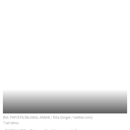
(fot. PAP/EPA/BILAWAL ARBAB / Rita Dinger / twitter.com)
7 lat temu