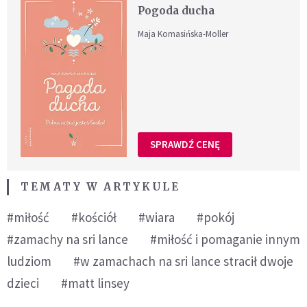
Pogoda ducha
Maja Komasińska-Moller
SPRAWDŹ CENĘ
TEMATY W ARTYKULE
#miłość
#kościół
#wiara
#pokój
#zamachy na sri lance
#miłość i pomaganie innym
ludziom
#w zamachach na sri lance stracił dwoje
dzieci
#matt linsey