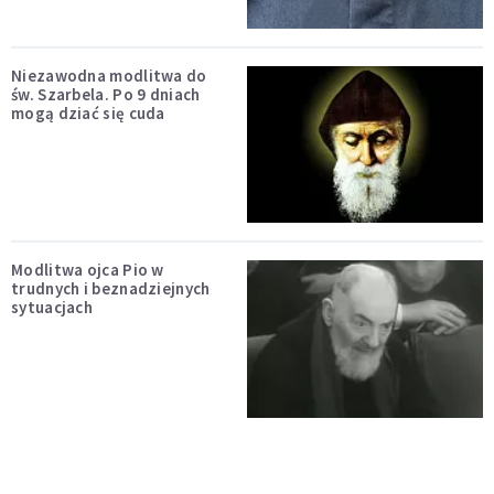
Niezawodna modlitwa do
św. Szarbela. Po 9 dniach
mogą dziać się cuda
Modlitwa ojca Pio w
trudnych i beznadziejnych
sytuacjach