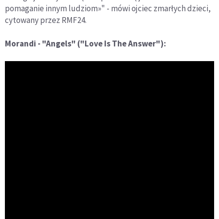
pomaganie innym ludziom»" - mówi ojciec zmarłych dzieci,
cytowany przez RMF24.
Morandi - "Angels" ("Love Is The Answer"):