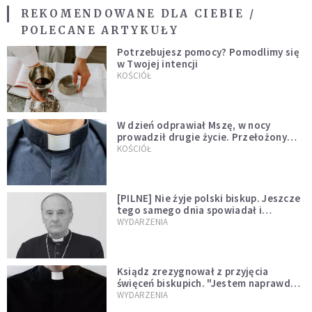
REKOMENDOWANE DLA CIEBIE /
POLECANE ARTYKUŁY
Potrzebujesz pomocy? Pomodlimy się
w Twojej intencji
KOŚCIÓŁ
W dzień odprawiał Mszę, w nocy
prowadził drugie życie. Przełożony
kazał mu opuścić zakon
KOŚCIÓŁ
[PILNE] Nie żyje polski biskup. Jeszcze
tego samego dnia spowiadał i
sprawował Mszę świętą
WYDARZENIA
Ksiądz zrezygnował z przyjęcia
święceń biskupich. "Jestem naprawdę
niegodny"
WYDARZENIA