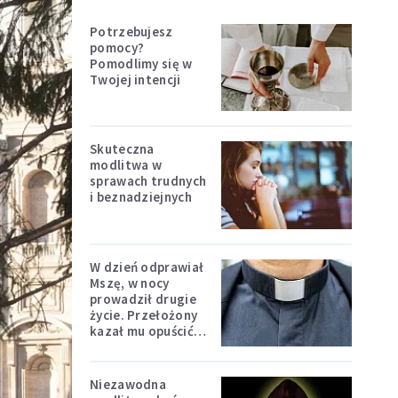
Potrzebujesz
pomocy?
Pomodlimy się w
Twojej intencji
Skuteczna
modlitwa w
sprawach trudnych
i beznadziejnych
W dzień odprawiał
Mszę, w nocy
prowadził drugie
życie. Przełożony
kazał mu opuścić
zakon
Niezawodna