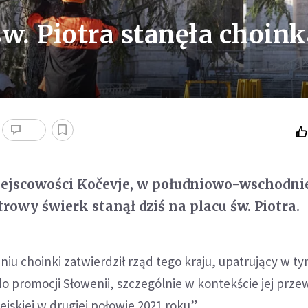
w. Piotra stanęła choink
ejscowości Kočevje, w południowo-wschodnie
rowy świerk stanął dziś na placu św. Piotra.
iu choinki zatwierdził rząd tego kraju, upatrujący w ty
o promocji Słowenii, szczególnie w kontekście jej prz
ejskiej w drugiej połowie 2021 roku”.