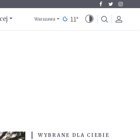
11
°
cej
Warszawa
WYBRANE DLA CIEBIE