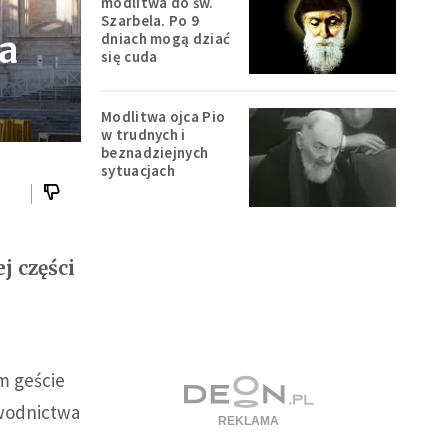
modlitwa do św.
Szarbela. Po 9
a
dniach mogą dziać
się cuda
Modlitwa ojca Pio
w trudnych i
beznadziejnych
sytuacjach
j części
m geście
ewodnictwa