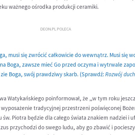
ieku ważnego ośrodka produkcji ceramiki.
DEON.PL POLECA
ga, musi się zwrócić całkowicie do wewnątrz. Musi się w
a Boga, zawsze mieć Go przed oczyma i wytrwale zap
dzie Boga, swój prawdziwy skarb. (Sprawdź:
Rozwój duc
wa Watykańskiego poinformował, że „w tym roku jeszc
e, wyposażenie tradycyjnej przestrzeni poświęconej Boż
 św. Piotra będzie dla całego świata znakiem nadziei i u
ezus przychodzi do swego ludu, aby go zbawić i pocieszyć