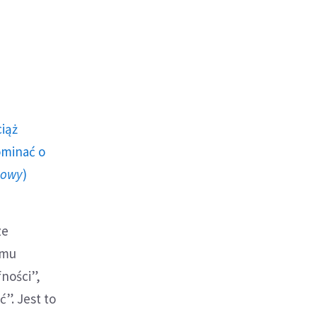
ciąż
ominać o
howy
)
ze
emu
fności”,
”. Jest to