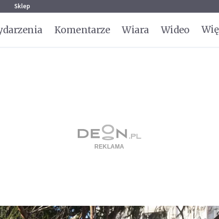
g
Sklep
Wię
darzenia
Komentarze
Wiara
Wideo