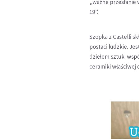
„ważne przesłanie 
19”.
Szopka z Castelli s
postaci ludzkie. Je
dziełem sztuki wsp
ceramiki właściwej d