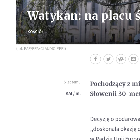
Watykan: na placu ś
KOŚCIÓŁ
(fot. PAP/EPA/CLAUDIO PERI)
5 lat temu
Pochodzący z mi
Słowenii 30-met
KAI / ml
Decyzję o podarowan
„doskonała okazję d
w Radzie Unii Europ