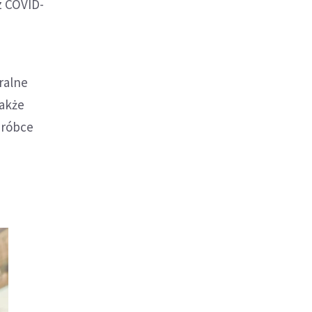
z COVID-
ralne
także
bróbce