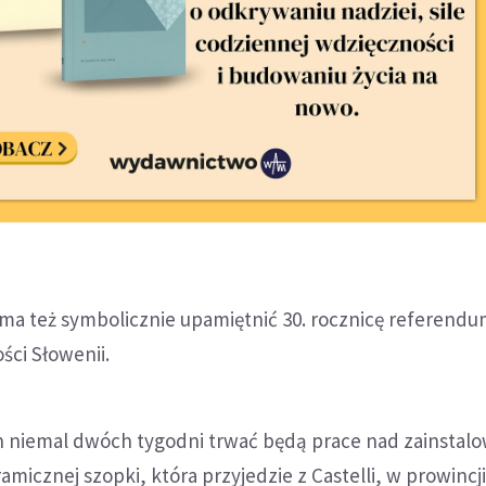
ma też symbolicznie upamiętnić 30. rocznicę referend
ści Słowenii.
ch niemal dwóch tygodni trwać będą prace nad zainsta
ramicznej szopki, która przyjedzie z Castelli, w prowinc