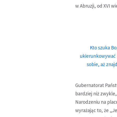
w Abruzji, od XVI w
Kto szuka Bo
ukierunkowywać n
sobie, aż znaj
Gubernatorat Państ
bardziej niż zwykl
Narodzeniu na placu
wyrażając to, że „J