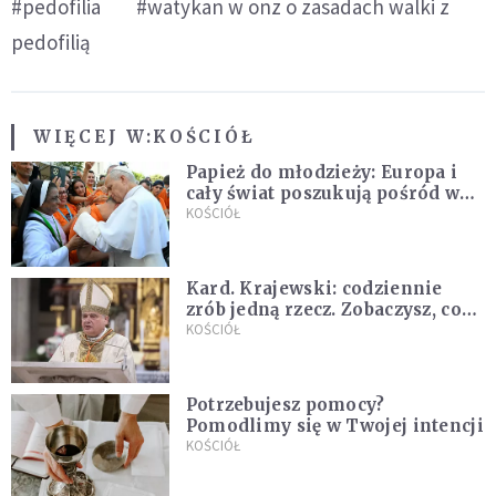
#pedofilia
#watykan w onz o zasadach walki z
pedofilią
WIĘCEJ W:
KOŚCIÓŁ
Papież do młodzieży: Europa i
cały świat poszukują pośród was
nowych świętych
KOŚCIÓŁ
Kard. Krajewski: codziennie
zrób jedną rzecz. Zobaczysz, co
stanie się z twoim życiem
KOŚCIÓŁ
Potrzebujesz pomocy?
Pomodlimy się w Twojej intencji
KOŚCIÓŁ