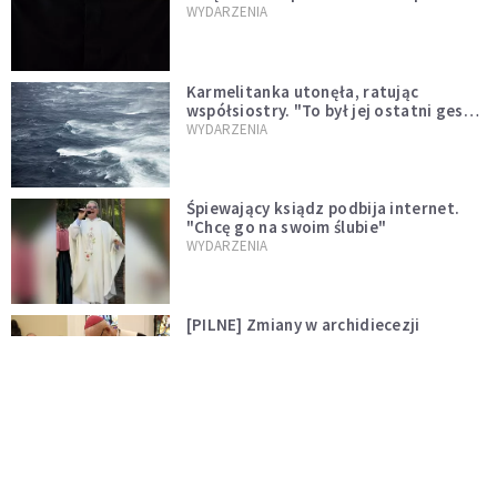
niegodny"
WYDARZENIA
Karmelitanka utonęła, ratując
współsiostry. "To był jej ostatni gest
miłości"
WYDARZENIA
Śpiewający ksiądz podbija internet.
"Chcę go na swoim ślubie"
WYDARZENIA
[PILNE] Zmiany w archidiecezji
warszawskiej. Abp Adrian Galbas
wręczył dekrety nowym proboszczom
KOŚCIÓŁ
[PILNE] Podjęto kroki ws. księdza
Sawielewicza. Nie zobaczymy go w
mediach
WYDARZENIA