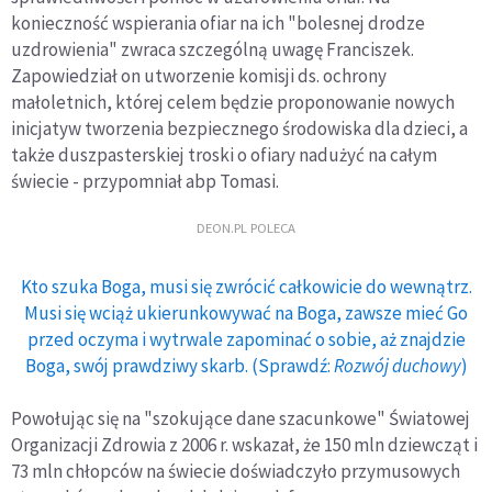
konieczność wspierania ofiar na ich "bolesnej drodze
uzdrowienia" zwraca szczególną uwagę Franciszek.
Zapowiedział on utworzenie komisji ds. ochrony
małoletnich, której celem będzie proponowanie nowych
inicjatyw tworzenia bezpiecznego środowiska dla dzieci, a
także duszpasterskiej troski o ofiary nadużyć na całym
świecie - przypomniał abp Tomasi.
DEON.PL POLECA
Kto szuka Boga, musi się zwrócić całkowicie do wewnątrz.
Musi się wciąż ukierunkowywać na Boga, zawsze mieć Go
przed oczyma i wytrwale zapominać o sobie, aż znajdzie
Boga, swój prawdziwy skarb. (Sprawdź:
Rozwój duchowy
)
Powołując się na "szokujące dane szacunkowe" Światowej
Organizacji Zdrowia z 2006 r. wskazał, że 150 mln dziewcząt i
73 mln chłopców na świecie doświadczyło przymusowych