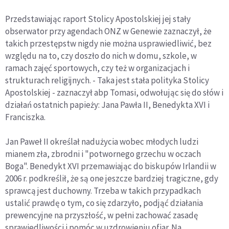
Przedstawiając raport Stolicy Apostolskiej jej stały
obserwator przy agendach ONZ w Genewie zaznaczył, że
takich przestępstw nigdy nie można usprawiedliwić, bez
względu na to, czy doszło do nich w domu, szkole, w
ramach zajęć sportowych, czy też w organizacjach i
strukturach religijnych. - Taka jest stała polityka Stolicy
Apostolskiej - zaznaczył abp Tomasi, odwołując się do słów i
działań ostatnich papieży: Jana Pawła II, Benedykta XVI i
Franciszka.
Jan Paweł II określał nadużycia wobec młodych ludzi
mianem zła, zbrodni i "potwornego grzechu w oczach
Boga". Benedykt XVI przemawiając do biskupów Irlandii w
2006 r. podkreślił, że są one jeszcze bardziej tragiczne, gdy
sprawcą jest duchowny. Trzeba w takich przypadkach
ustalić prawdę o tym, co się zdarzyło, podjąć działania
prewencyjne na przyszłość, w pełni zachować zasadę
sprawiedliwości i pomóc w uzdrowieniu ofiar. Na