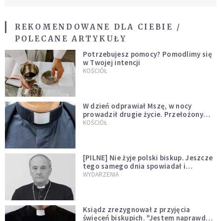
REKOMENDOWANE DLA CIEBIE /
POLECANE ARTYKUŁY
Potrzebujesz pomocy? Pomodlimy się
w Twojej intencji
KOŚCIÓŁ
W dzień odprawiał Mszę, w nocy
prowadził drugie życie. Przełożony
kazał mu opuścić zakon
KOŚCIÓŁ
[PILNE] Nie żyje polski biskup. Jeszcze
tego samego dnia spowiadał i
sprawował Mszę świętą
WYDARZENIA
Ksiądz zrezygnował z przyjęcia
święceń biskupich. "Jestem naprawdę