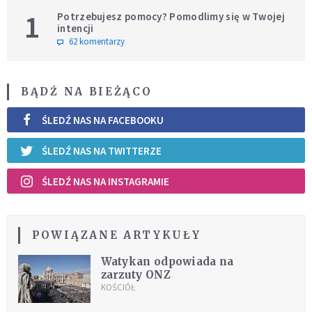
1
Potrzebujesz pomocy? Pomodlimy się w Twojej
intencji
62 komentarzy
BĄDŹ NA BIEŻĄCO
ŚLEDŹ NAS NA FACEBOOKU
ŚLEDŹ NAS NA TWITTERZE
ŚLEDŹ NAS NA INSTAGRAMIE
POWIĄZANE ARTYKUŁY
Watykan odpowiada na
zarzuty ONZ
KOŚCIÓŁ