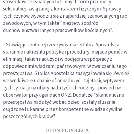
stosunków seksualnych lub innych form przemocy
seksualnej, związanej z kontaktem fizycznym. Sprawcy
tych czynów wywodzili się z najbardziej szanowanych grup
zawodowych, w tym także "niestety spośród
duchowieństwa i innych pracowników kościelnych".
- Stawiając czoło tej rzeczywistości Stolica Apostolska
starannie nakreśliła politykę i procedury, mające pomóc w
eliminacji takich nadużyć i w podjęciu współpracy z
odpowiednimi władzami państwowymi w zwalczaniu tego
przestępstwa. Stolica Apostolska zaangażowała się również
we wnikliwe słuchanie ofiar nadużyć i zajęła się wpływem
tych sytuacji na ofiary nadużyć i ich rodziny - powiedział
obserwator przy agendach ONZ. Dodał, że "skandaliczne
przestępstwa nadużyć wobec dzieci zostały słusznie
osądzone i ukarane przez kompetentne władze cywilne
poszczególnych krajów".
DEON.PL POLECA