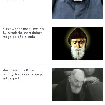
Niezawodna modlitwa do
św. Szarbela. Po 9 dniach
mogą dziać się cuda
Modlitwa ojca Pio w
trudnych i beznadziejnych
sytuacjach