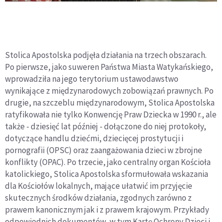
Stolica Apostolska podjęła działania na trzech obszarach.
Po pierwsze, jako suweren Państwa Miasta Watykańskiego,
wprowadziła na jego terytorium ustawodawstwo
wynikające z międzynarodowych zobowiązań prawnych. Po
drugie, na szczeblu międzynarodowym, Stolica Apostolska
ratyfikowała nie tylko Konwencję Praw Dziecka w 1990 r., ale
także - dziesięć lat później - dołączone do niej protokoły,
dotyczące handlu dziećmi, dziecięcej prostytucji i
pornografii (OPSC) oraz zaangażowania dzieci w zbrojne
konflikty (OPAC). Po trzecie, jako centralny organ Kościoła
katolickiego, Stolica Apostolska sformułowała wskazania
dla Kościołów lokalnych, mające ułatwić im przyjęcie
skutecznych środków działania, zgodnych zarówno z
prawem kanonicznym jak i z prawem krajowym. Przykłady
odpowiednich dokumentów, w tym Kartę Ochrony Dzieci i