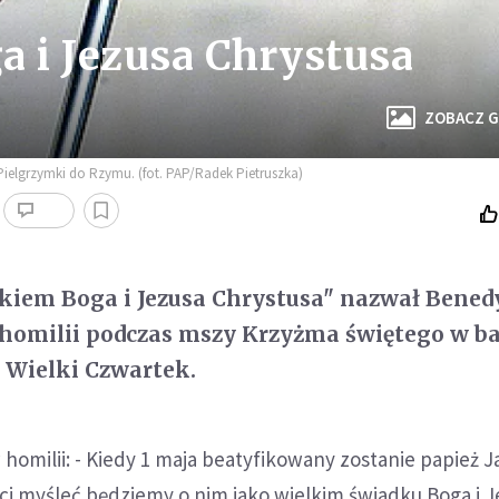
a i Jezusa Chrystusa
ZOBACZ G
Pielgrzymki do Rzymu. (fot. PAP/Radek Pietruszka)
kiem Boga i Jezusa Chrystusa" nazwał Bened
 homilii podczas mszy Krzyżma świętego w ba
 Wielki Czwartek.
 homilii: - Kiedy 1 maja beatyfikowany zostanie papież 
ści myśleć będziemy o nim jako wielkim świadku Boga i 