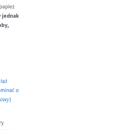
papież
 jednak
oby,
ciąż
ominać o
howy
)
ry