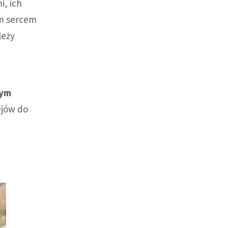
i, ich
ym sercem
leży
mym
ejów do