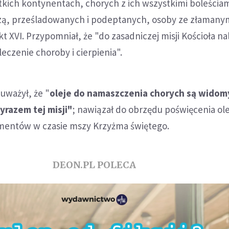
kich kontynentach, chorych z ich wszystkimi boleściam
czą, prześladowanych i podeptanych, osoby ze złaman
t XVI. Przypomniał, że "do zasadniczej misji Kościoła na
eczenie choroby i cierpienia".
uważył, że "
oleje do namaszczenia chorych są wido
razem tej misji"
; nawiązał do obrzędu poświęcenia ol
mentów w czasie mszy Krzyżma świętego.
DEON.PL POLECA