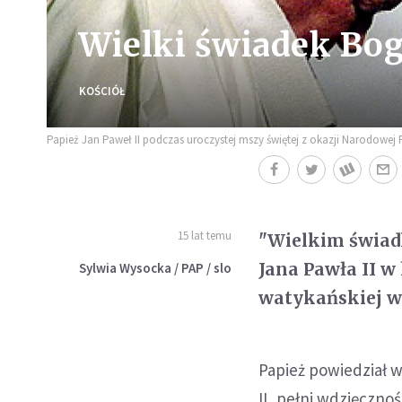
Wielki świadek Bog
KOŚCIÓŁ
Papież Jan Paweł II podczas uroczystej mszy świętej z okazji Narodowej 
15 lat temu
"Wielkim świad
Jana Pawła II w
Sylwia Wysocka / PAP / slo
watykańskiej w
Papież powiedział w
II, pełni wdzięczno