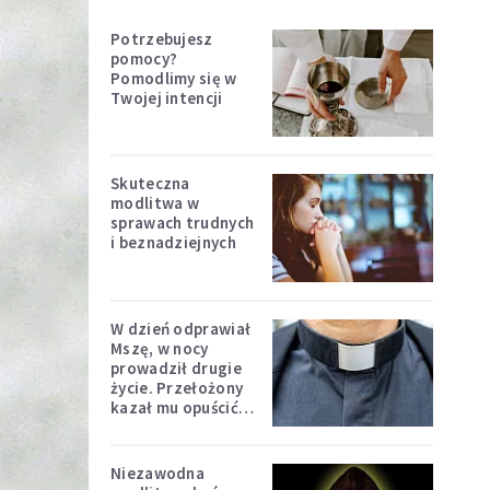
Potrzebujesz
pomocy?
Pomodlimy się w
Twojej intencji
Skuteczna
modlitwa w
sprawach trudnych
i beznadziejnych
W dzień odprawiał
Mszę, w nocy
prowadził drugie
życie. Przełożony
kazał mu opuścić
zakon
Niezawodna