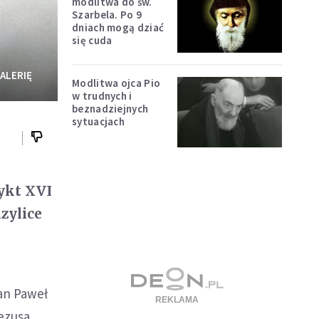
modlitwa do św.
Szarbela. Po 9
dniach mogą dziać
się cuda
ALERIĘ
Modlitwa ojca Pio
w trudnych i
beznadziejnych
sytuacjach
ykt XVI
zylice
Jan Paweł
Jezusa