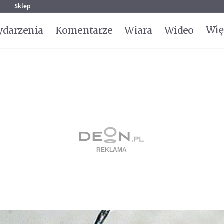
g
Sklep
Wię
darzenia
Komentarze
Wiara
Wideo