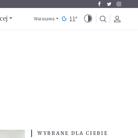
11
°
cej
Warszawa
WYBRANE DLA CIEBIE