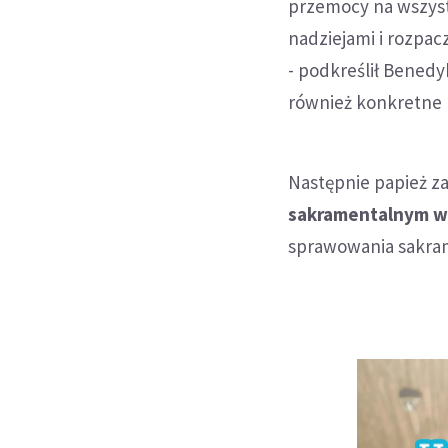
przemocy na wszyst
nadziejami i rozpa
- podkreślił Benedyk
również konkretne l
Następnie papież za
sakramentalnym wy
sprawowania sakra