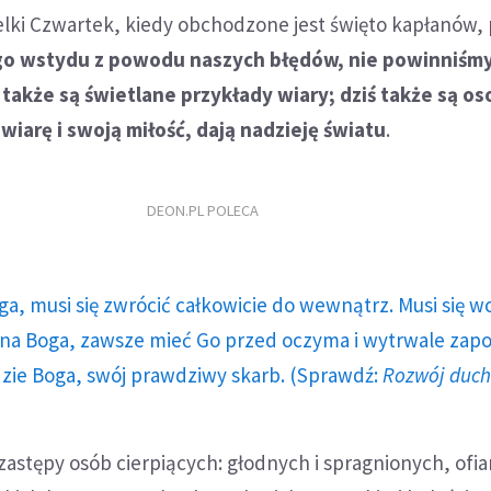
lki Czwartek, kiedy obchodzone jest święto kapłanów, 
go wstydu z powodu naszych błędów, nie powinniśmy
 także są świetlane przykłady wiary; dziś także są os
wiarę i swoją miłość, dają nadzieję światu
.
DEON.PL POLECA
ga, musi się zwrócić całkowicie do wewnątrz. Musi się w
a Boga, zawsze mieć Go przed oczyma i wytrwale zap
dzie Boga, swój prawdziwy skarb. (Sprawdź:
Rozwój duc
astępy osób cierpiących: głodnych i spragnionych, ofia