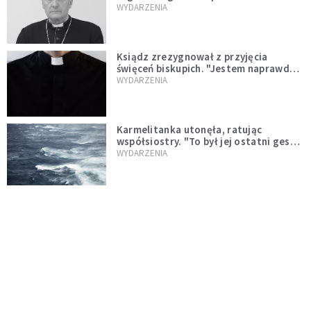
sprawował Mszę świętą
WYDARZENIA
Ksiądz zrezygnował z przyjęcia
święceń biskupich. "Jestem naprawdę
niegodny"
WYDARZENIA
Karmelitanka utonęła, ratując
współsiostry. "To był jej ostatni gest
miłości"
WYDARZENIA
Śpiewający ksiądz podbija internet.
"Chcę go na swoim ślubie"
WYDARZENIA
[PILNE] Zmiany w archidiecezji
warszawskiej. Abp Adrian Galbas
wręczył dekrety nowym proboszczom
KOŚCIÓŁ