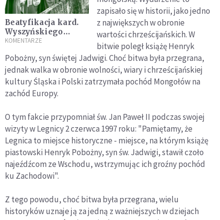
zapisało się w historii, jako jedno
z największych w obronie
Beatyfikacja kard.
Wyszyńskiego
wartości chrześcijańskich. W
stawia Kościół przed
KOMENTARZE
bitwie poległ książę Henryk
wielkim zadaniem
Pobożny, syn świętej Jadwigi. Choć bitwa była przegrana,
jednak walka w obronie wolności, wiary i chrześcijańskiej
kultury Śląska i Polski zatrzymała pochód Mongołów na
zachód Europy.
O tym fakcie przypomniał św. Jan Paweł II podczas swojej
wizyty w Legnicy 2 czerwca 1997 roku: "Pamiętamy, że
Legnica to miejsce historyczne - miejsce, na którym książę
piastowski Henryk Pobożny, syn św. Jadwigi, stawił czoło
najeźdźcom ze Wschodu, wstrzymując ich groźny pochód
ku Zachodowi".
Z tego powodu, choć bitwa była przegrana, wielu
historyków uznaje ją za jedną z ważniejszych w dziejach