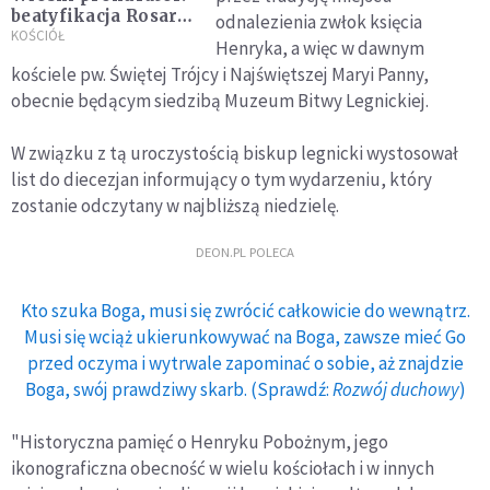
beatyfikacja Rosario
odnalezienia zwłok księcia
Livatino to wielki
KOŚCIÓŁ
Henryka, a więc w dawnym
krok Kościoła
kościele pw. Świętej Trójcy i Najświętszej Maryi Panny,
obecnie będącym siedzibą Muzeum Bitwy Legnickiej.
W związku z tą uroczystością biskup legnicki wystosował
list do diecezjan informujący o tym wydarzeniu, który
zostanie odczytany w najbliższą niedzielę.
DEON.PL POLECA
Kto szuka Boga, musi się zwrócić całkowicie do wewnątrz.
Musi się wciąż ukierunkowywać na Boga, zawsze mieć Go
przed oczyma i wytrwale zapominać o sobie, aż znajdzie
Boga, swój prawdziwy skarb. (Sprawdź:
Rozwój duchowy
)
"Historyczna pamięć o Henryku Pobożnym, jego
ikonograficzna obecność w wielu kościołach i w innych