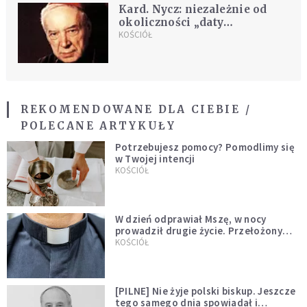
Kard. Nycz: niezależnie od
okoliczności „daty
beatyfikacji nie będziemy już
KOŚCIÓŁ
przekładać”
REKOMENDOWANE DLA CIEBIE /
POLECANE ARTYKUŁY
Potrzebujesz pomocy? Pomodlimy się
w Twojej intencji
KOŚCIÓŁ
W dzień odprawiał Mszę, w nocy
prowadził drugie życie. Przełożony
kazał mu opuścić zakon
KOŚCIÓŁ
[PILNE] Nie żyje polski biskup. Jeszcze
tego samego dnia spowiadał i