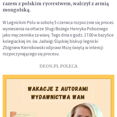
razem z polskim rycerstwem, walczył z armią
mongolską.
W Legnickim Polu w sobotę 5 czerwca rozpocznie się proces
wyniesienia na ołtarze Sługi Bożego Henryka Pobożnego
jako męczennika za wiarę. Tego dnia o godz. 17.00 w bazylice
kolegiackiej im. św. Jadwigi Śląskiej biskup legnicki
Zbigniew Kiernikowski odprawi Mszę świętą w intencji
rozpoczynającego się procesu.
DEON.PL POLECA