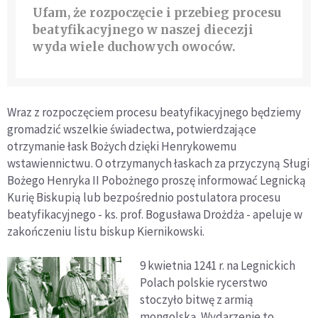
Ufam, że rozpoczęcie i przebieg procesu
beatyfikacyjnego w naszej diecezji
wyda wiele duchowych owoców.
Wraz z rozpoczęciem procesu beatyfikacyjnego będziemy
gromadzić wszelkie świadectwa, potwierdzające
otrzymanie łask Bożych dzięki Henrykowemu
wstawiennictwu. O otrzymanych łaskach za przyczyną Sługi
Bożego Henryka II Pobożnego proszę informować Legnicką
Kurię Biskupią lub bezpośrednio postulatora procesu
beatyfikacyjnego - ks. prof. Bogusława Drożdża - apeluje w
zakończeniu listu biskup Kiernikowski.
9 kwietnia 1241 r. na Legnickich
Polach polskie rycerstwo
stoczyło bitwę z armią
mongolską. Wydarzenie to