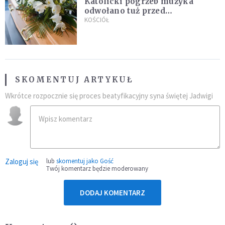
Katolicki pogrzeb muzyka
odwołano tuż przed
uroczystością. Powodem była
KOŚCIÓŁ
przynależność do masonerii
SKOMENTUJ ARTYKUŁ
Wkrótce rozpocznie się proces beatyfikacyjny syna świętej Jadwigi
Zaloguj się
lub
skomentuj jako Gość
Twój komentarz będzie moderowany
DODAJ KOMENTARZ