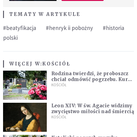
TEMATY W ARTYKULE
#beatyfikacja
#henryk ii pobożny
#historia
polski
WIĘCEJ W:
KOŚCIÓŁ
Rodzina twierdzi, że proboszcz
chciał odmówić pogrzebu. Kuria
zapowiada wyjaśnienia
KOŚCIÓŁ
Leon XIV: W św. Agacie widzimy
zwycięstwo miłości nad śmiercią
KOŚCIÓŁ