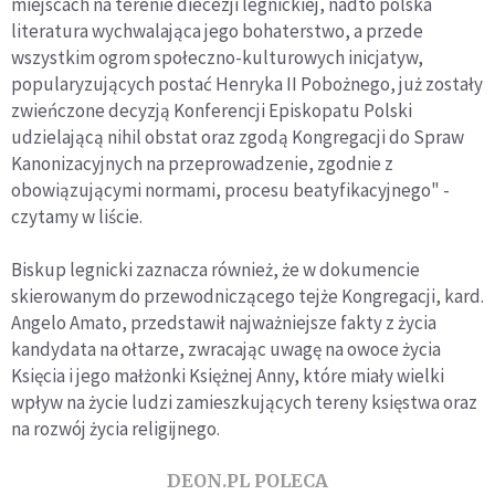
miejscach na terenie diecezji legnickiej, nadto polska
literatura wychwalająca jego bohaterstwo, a przede
wszystkim ogrom społeczno-kulturowych inicjatyw,
popularyzujących postać Henryka II Pobożnego, już zostały
zwieńczone decyzją Konferencji Episkopatu Polski
udzielającą nihil obstat oraz zgodą Kongregacji do Spraw
Kanonizacyjnych na przeprowadzenie, zgodnie z
obowiązującymi normami, procesu beatyfikacyjnego" -
czytamy w liście.
Biskup legnicki zaznacza również, że w dokumencie
skierowanym do przewodniczącego tejże Kongregacji, kard.
Angelo Amato, przedstawił najważniejsze fakty z życia
kandydata na ołtarze, zwracając uwagę na owoce życia
Księcia i jego małżonki Księżnej Anny, które miały wielki
wpływ na życie ludzi zamieszkujących tereny księstwa oraz
na rozwój życia religijnego.
DEON.PL POLECA