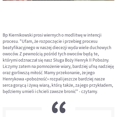
Bp Kiernikowski prosi wiernych o modlitwę w intencji
procesu. "Ufam, że rozpoczęcie i przebieg procesu
beatyfikacyjnego w naszej diecezji wyda wiele duchowych
owoców. Z pewnością pośród tych owoców będą te,
którymi odznaczał się nasz Sługa Boży Henryk II Pobożny.
Liczymy zatem na pomnożenie wiary, bardziej ufną nadzieję
oraz gorliwszą miłość. Mamy przekonanie, że jego
Henrykowa «pobożność» rozpali jeszcze bardziej nasze
serca gorącą i żywą wiarą, którą także, za jego przykładem,
będziemy umieli i chcieli zawsze bronić" - czytamy.