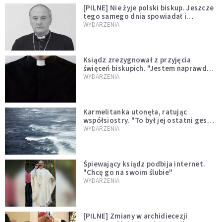
[PILNE] Nie żyje polski biskup. Jeszcze
tego samego dnia spowiadał i
sprawował Mszę świętą
WYDARZENIA
Ksiądz zrezygnował z przyjęcia
święceń biskupich. "Jestem naprawdę
niegodny"
WYDARZENIA
Karmelitanka utonęła, ratując
współsiostry. "To był jej ostatni gest
miłości"
WYDARZENIA
Śpiewający ksiądz podbija internet.
"Chcę go na swoim ślubie"
WYDARZENIA
[PILNE] Zmiany w archidiecezji