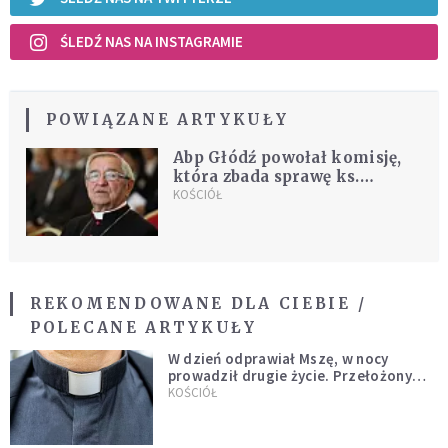
ŚLEDŹ NAS NA INSTAGRAMIE
POWIĄZANE ARTYKUŁY
Abp Głódź powołał komisję,
która zbada sprawę ks.
Henryka Jankowskiego
KOŚCIÓŁ
REKOMENDOWANE DLA CIEBIE /
POLECANE ARTYKUŁY
W dzień odprawiał Mszę, w nocy
prowadził drugie życie. Przełożony
kazał mu opuścić zakon
KOŚCIÓŁ