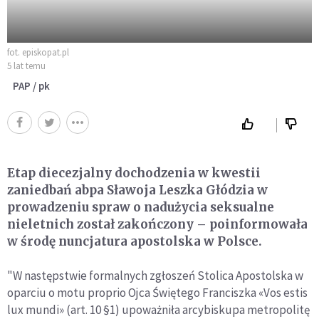
fot. episkopat.pl
5 lat temu
PAP / pk
Etap diecezjalny dochodzenia w kwestii
zaniedbań abpa Sławoja Leszka Głódzia w
prowadzeniu spraw o nadużycia seksualne
nieletnich został zakończony – poinformowała
w środę nuncjatura apostolska w Polsce.
"W następstwie formalnych zgłoszeń Stolica Apostolska w
oparciu o motu proprio Ojca Świętego Franciszka «Vos estis
lux mundi» (art. 10 §1) upoważniła arcybiskupa metropolitę