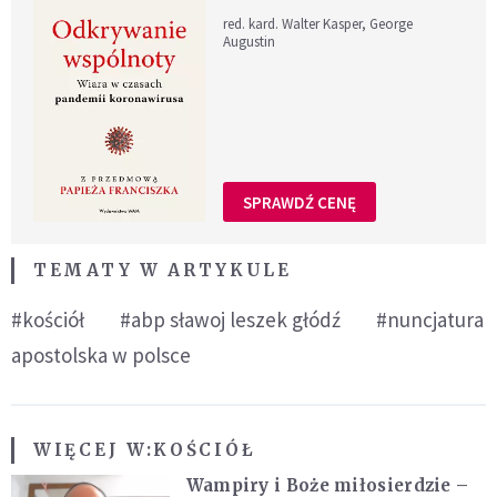
red. kard. Walter Kasper, George
Augustin
SPRAWDŹ CENĘ
TEMATY W ARTYKULE
#kościół
#abp sławoj leszek głódź
#nuncjatura
apostolska w polsce
WIĘCEJ W:
KOŚCIÓŁ
Wampiry i Boże miłosierdzie –