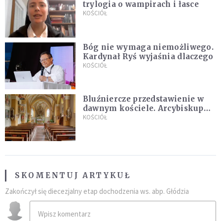
trylogia o wampirach i łasce
KOŚCIÓŁ
Bóg nie wymaga niemożliwego.
Kardynał Ryś wyjaśnia dlaczego
KOŚCIÓŁ
Bluźniercze przedstawienie w
dawnym kościele. Arcybiskup
stanowczo reaguje
KOŚCIÓŁ
SKOMENTUJ ARTYKUŁ
Zakończył się diecezjalny etap dochodzenia ws. abp. Głódzia