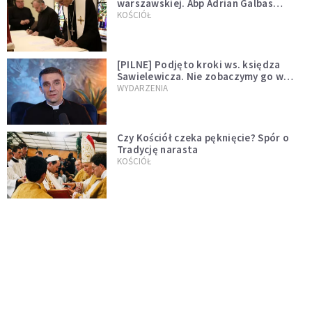
warszawskiej. Abp Adrian Galbas
wręczył dekrety nowym proboszczom
KOŚCIÓŁ
[PILNE] Podjęto kroki ws. księdza
Sawielewicza. Nie zobaczymy go w
mediach
WYDARZENIA
Czy Kościół czeka pęknięcie? Spór o
Tradycję narasta
KOŚCIÓŁ