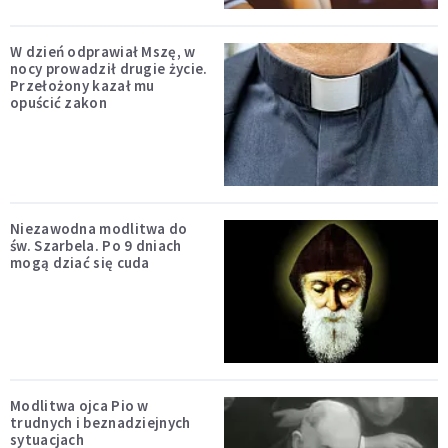
W dzień odprawiał Mszę, w
nocy prowadził drugie życie.
Przełożony kazał mu
opuścić zakon
Niezawodna modlitwa do
św. Szarbela. Po 9 dniach
mogą dziać się cuda
Modlitwa ojca Pio w
trudnych i beznadziejnych
sytuacjach