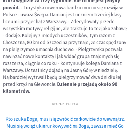
która wyjdzie za trzy tygodnie. Ale to nie jest jedyny
powód.
- Turystyka rowerowa bardzo mocno się rozwija w
Polsce - uważa Świłpa. Damian jest uczniem trzeciej klasy
liceum i przyjechał z Warszawy. - Zdecydowały przede
wszystkim motywy religijne, ale traktuje to też jako zabawę
- dodaje. Kolejny z młodych uczestników, tym razem z
Choszczna, 80 km od Szczecina przyznaje, że czas spędzony
na pielgrzymce umacnia duchowo. - Pielgrzymka pozwala
nawiązać nowe kontakty i jak widać grupa znajomych się
rozszerza, ciągnie co roku - kontynuuje kolega Damiana z
Warszawy. Uczestnicy dojadą na Jasną Górę w niedzielę.
Najbardziej wytrwali będą pielgrzymować dwa dni dłużej
przed krzyż na Giewoncie.
Dziennie przejadą około 90
kilometrów.
DEON.PL POLECA
Kto szuka Boga, musi się zwrócić całkowicie do wewnątrz.
Musi się wciąż ukierunkowywać na Boga, zawsze mieć Go