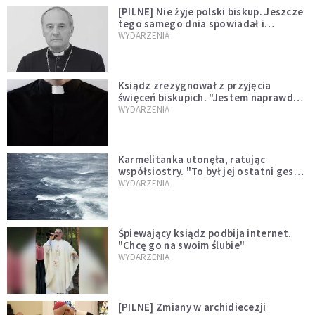
[PILNE] Nie żyje polski biskup. Jeszcze
tego samego dnia spowiadał i
sprawował Mszę świętą
WYDARZENIA
Ksiądz zrezygnował z przyjęcia
święceń biskupich. "Jestem naprawdę
niegodny"
WYDARZENIA
Karmelitanka utonęła, ratując
współsiostry. "To był jej ostatni gest
miłości"
WYDARZENIA
Śpiewający ksiądz podbija internet.
"Chcę go na swoim ślubie"
WYDARZENIA
[PILNE] Zmiany w archidiecezji