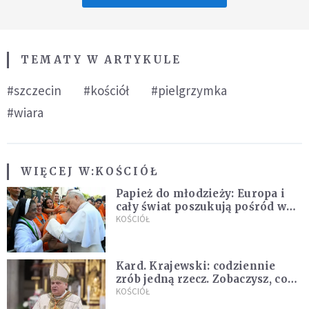
TEMATY W ARTYKULE
#szczecin
#kościół
#pielgrzymka
#wiara
WIĘCEJ W:
KOŚCIÓŁ
Papież do młodzieży: Europa i
cały świat poszukują pośród was
nowych świętych
KOŚCIÓŁ
Kard. Krajewski: codziennie
zrób jedną rzecz. Zobaczysz, co
stanie się z twoim życiem
KOŚCIÓŁ