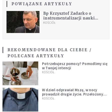
POWIĄZANE ARTYKUŁY
Bp Krzysztof Zadarko o
instrumentalizacji nauki
Kościoła i świętych miejsc
KOŚCIÓŁ
REKOMENDOWANE DLA CIEBIE /
POLECANE ARTYKUŁY
Potrzebujesz pomocy? Pomodlimy się
w Twojej intencji
KOŚCIÓŁ
W dzień odprawiał Mszę, w nocy
prowadził drugie życie. Przełożony
kazał mu opuścić zakon
KOŚCIÓŁ