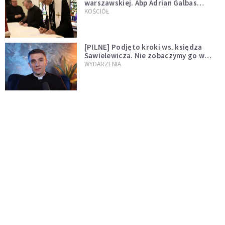
warszawskiej. Abp Adrian Galbas
wręczył dekrety nowym proboszczom
KOŚCIÓŁ
[PILNE] Podjęto kroki ws. księdza
Sawielewicza. Nie zobaczymy go w
mediach
WYDARZENIA