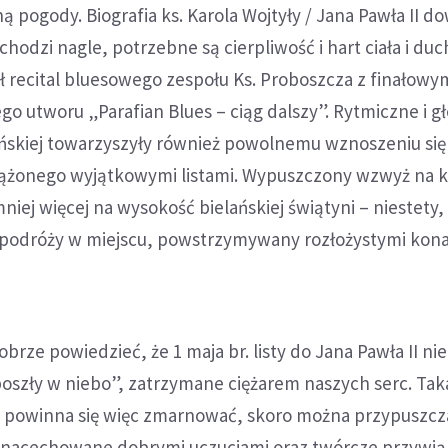
 pogody. Biografia ks. Karola Wojtyły / Jana Pawła II do
hodzi nagle, potrzebne są cierpliwość i hart ciała i duch
ł recital bluesowego zespołu Ks. Proboszcza z finałowy
 utworu „Parafian Blues – ciąg dalszy”. Rytmiczne i g
ańskiej towarzyszyły również powolnemu wznoszeniu się
ążonego wyjątkowymi listami. Wypuszczony wzwyż na k
mniej więcej na wysokość bielańskiej świątyni – niestety,
 podróży w miejscu, powstrzymywany rozłożystymi kon
brze powiedzieć, że 1 maja br. listy do Jana Pawła II ni
poszły w niebo”, zatrzymane ciężarem naszych serc. Tak
 powinna się więc zmarnować, skoro można przypuszcza
 nacechowane dobrymi uczuciami oraz twórcze przywią