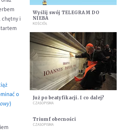
herbem
Wyślij swój TELEGRAM DO
 chętny i
NIEBA
KOŚCIÓŁ
 startem
ciąż
ominać o
Już po beatyfikacji. I co dalej?
howy
)
CZASOPISMA
Triumf obecności
CZASOPISMA
niem