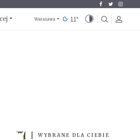
11
°
cej
Warszawa
WYBRANE DLA CIEBIE