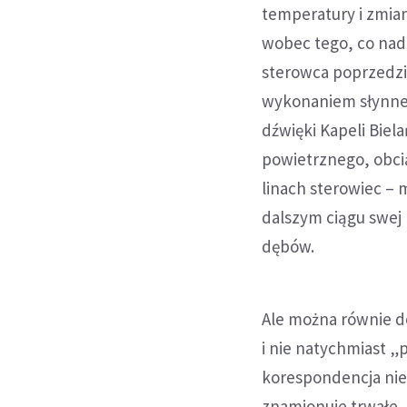
temperatury i zmianą
wobec tego, co nadc
sterowca poprzedzi
wykonaniem słynnego
dźwięki Kapeli Biel
powietrznego, obci
linach sterowiec – 
dalszym ciągu swej
dębów.
Ale można równie do
i nie natychmiast „
korespondencja nie
znamionuje trwałe,