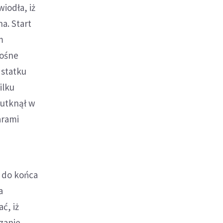
wiodła, iż
a. Start
m
łośne
 statku
ilku
 utknął w
arami
e do końca
a
ć, iż
zanie