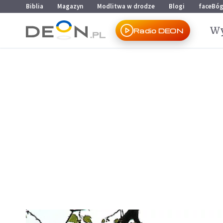
Przejdź do menu głównego
Przejdź do treści
Biblia
Magazyn
Modlitwa w drodze
Blogi
faceBó
Wy
Radio DEON