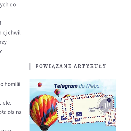
cych do
e
i
ej chwili
rzy
oc
POWIĄZANE ARTYKUŁY
o homilii
iele.
ścioła na
 oraz