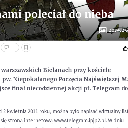
ami poleciał do nieba
ZOBACZ G
na warszawskich Bielanach przy kościele
pw. Niepokalanego Poczęcia Najświętszej M
sce finał niecodziennej akcji pt. Telegram do
d 2 kwietnia 2011 roku, można było napisać wirtualny lis
c się stroną internetową www.telegram.ipjp2.pl. W dniu