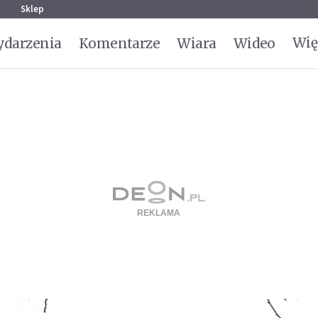
g
Sklep
Wię
darzenia
Komentarze
Wiara
Wideo