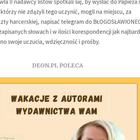
wła II nadawcy listów spotkali się, by wysłać do Papieża
i, którzy nie zdążyli tego uczynić, mogli na miejscu, za
zty harcerskiej, napisać telegram do BŁOGOSŁAWION
zapisanych słowach i w ilości korespondencji jak najbard
no swoje uczucia, wdzięczność i prośby.
DEON.PL POLECA