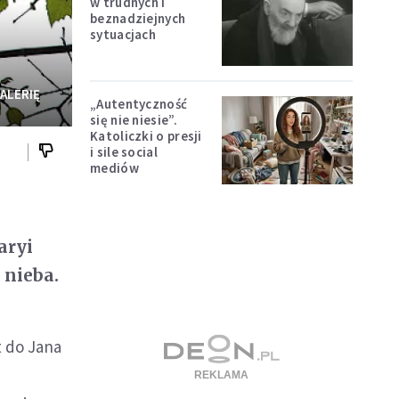
w trudnych i
beznadziejnych
sytuacjach
ALERIĘ
„Autentyczność
się nie niesie”.
Katoliczki o presji
i sile social
mediów
aryi
 nieba.
t do Jana