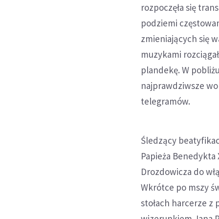
rozpoczęła się tran
podziemi częstowan
zmieniających się 
muzykami rozciągał
plandekę. W pobliż
najprawdziwsze wor
telegramów.
Śledzący beatyfikac
Papieża Benedykta X
Drozdowicza do włąc
Wkrótce po mszy świ
stołach harcerze z 
wizerunkiem Jana Pa