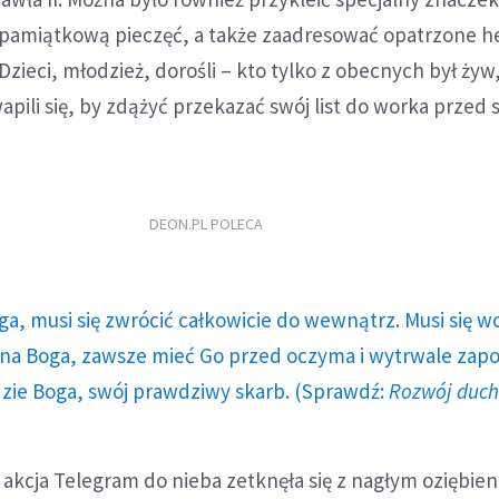
 pamiątkową pieczęć, a także zaadresować opatrzone 
zieci, młodzież, dorośli – kto tylko z obecnych był żyw,
apili się, by zdążyć przekazać swój list do worka przed
DEON.PL POLECA
ga, musi się zwrócić całkowicie do wewnątrz. Musi się w
a Boga, zawsze mieć Go przed oczyma i wytrwale zap
dzie Boga, swój prawdziwy skarb. (Sprawdź:
Rozwój duc
 akcja Telegram do nieba zetknęła się z nagłym oziębie