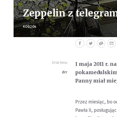
Zeppelin z telegram
KOŚCIÓŁ
15 lat temu
1 maja 2011 r. 
pokamedulskim 
drr
Panny miał miej
Przez miesiąc, bo o
Pawła II, posługują