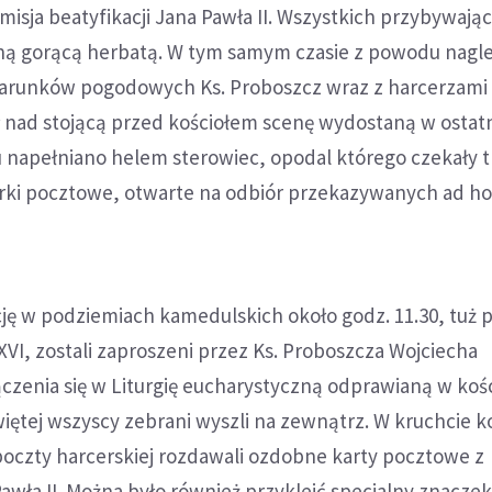
smisja beatyfikacji Jana Pawła II. Wszystkich przybywają
ą gorącą herbatą. W tym samym czasie z powodu nagl
warunków pogodowych Ks. Proboszcz wraz z harcerzami 
 nad stojącą przed kościołem scenę wydostaną w ostatni
u napełniano helem sterowiec, opodal którego czekały t
ki pocztowe, otwarte na odbiór przekazywanych ad h
ję w podziemiach kamedulskich około godz. 11.30, tuż p
VI, zostali zaproszeni przez Ks. Proboszcza Wojciecha
zenia się w Liturgię eucharystyczną odprawianą w kośc
ętej wszyscy zebrani wyszli na zewnątrz. W kruchcie ko
poczty harcerskiej rozdawali ozdobne karty pocztowe z
wła II. Można było również przykleić specjalny znaczek