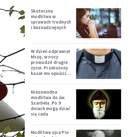
Skuteczna
modlitwa w
sprawach trudnych
i beznadziejnych
W dzień odprawiał
Mszę, w nocy
prowadził drugie
życie. Przełożony
kazał mu opuścić
zakon
Niezawodna
modlitwa do św.
Szarbela. Po 9
dniach mogą dziać
się cuda
Modlitwa ojca Pio