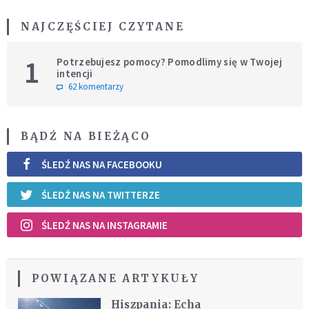
NAJCZĘŚCIEJ CZYTANE
1
Potrzebujesz pomocy? Pomodlimy się w Twojej
intencji
62 komentarzy
BĄDŹ NA BIEŻĄCO
ŚLEDŹ NAS NA FACEBOOKU
ŚLEDŹ NAS NA TWITTERZE
ŚLEDŹ NAS NA INSTAGRAMIE
POWIĄZANE ARTYKUŁY
Hiszpania: Echa