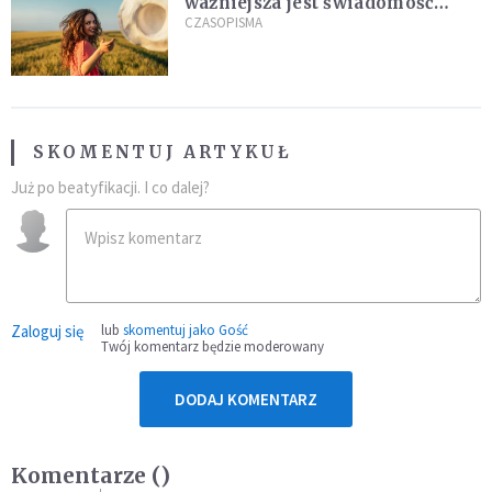
ważniejsza jest świadomość
kierunku
CZASOPISMA
SKOMENTUJ ARTYKUŁ
Już po beatyfikacji. I co dalej?
Zaloguj się
lub
skomentuj jako Gość
Twój komentarz będzie moderowany
DODAJ KOMENTARZ
Komentarze (
)