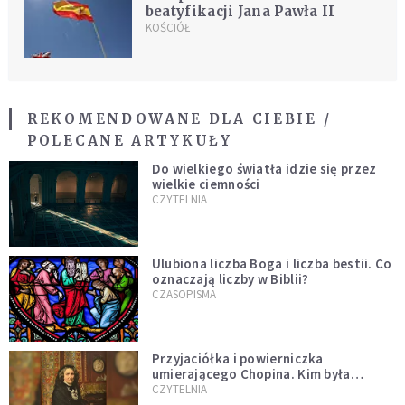
beatyfikacji Jana Pawła II
KOŚCIÓŁ
REKOMENDOWANE DLA CIEBIE /
POLECANE ARTYKUŁY
Do wielkiego światła idzie się przez
wielkie ciemności
CZYTELNIA
Ulubiona liczba Boga i liczba bestii. Co
oznaczają liczby w Biblii?
CZASOPISMA
Przyjaciółka i powierniczka
umierającego Chopina. Kim była
Marcelina Czartoryska?
CZYTELNIA