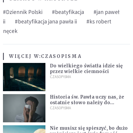
#Dziennik Polski
#beatyfikacja
#jan paweł
ii
#beatyfikacja jana pawła ii
#ks robert
nęcek
WIĘCEJ W:
CZASOPISMA
Do wielkiego światła idzie się
przez wielkie ciemności
CZASOPISMA
Historia św. Pawła uczy nas, że
ostatnie słowo należy do
światła, a nie do ciemności
CZASOPISMA
Nie musisz się spieszyć, bo dużo