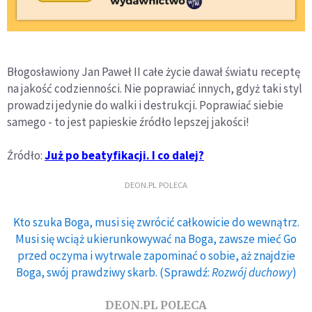
Błogosławiony Jan Paweł II całe życie dawał światu receptę
na jakość codzienności. Nie poprawiać innych, gdyż taki styl
prowadzi jedynie do walki i destrukcji. Poprawiać siebie
samego - to jest papieskie źródło lepszej jakości!
Źródło:
Już po beatyfikacji. I co dalej?
DEON.PL POLECA
Kto szuka Boga, musi się zwrócić całkowicie do wewnątrz.
Musi się wciąż ukierunkowywać na Boga, zawsze mieć Go
przed oczyma i wytrwale zapominać o sobie, aż znajdzie
Boga, swój prawdziwy skarb. (Sprawdź:
Rozwój duchowy
)
DEON.PL POLECA