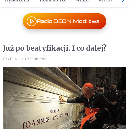
Radio DEON Modlitwa
Już po beatyfikacji. I co dalej?
CZYTELNIA
CZASOPISMA