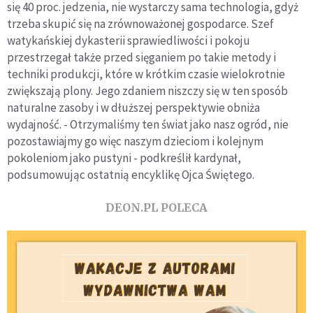
się 40 proc. jedzenia, nie wystarczy sama technologia, gdyż
trzeba skupić się na zrównoważonej gospodarce. Szef
watykańskiej dykasterii sprawiedliwości i pokoju
przestrzegał także przed sięganiem po takie metody i
techniki produkcji, które w krótkim czasie wielokrotnie
zwiększają plony. Jego zdaniem niszczy się w ten sposób
naturalne zasoby i w dłuższej perspektywie obniża
wydajność. - Otrzymaliśmy ten świat jako nasz ogród, nie
pozostawiajmy go więc naszym dzieciom i kolejnym
pokoleniom jako pustyni - podkreślił kardynał,
podsumowując ostatnią encyklikę Ojca Świętego.
DEON.PL POLECA