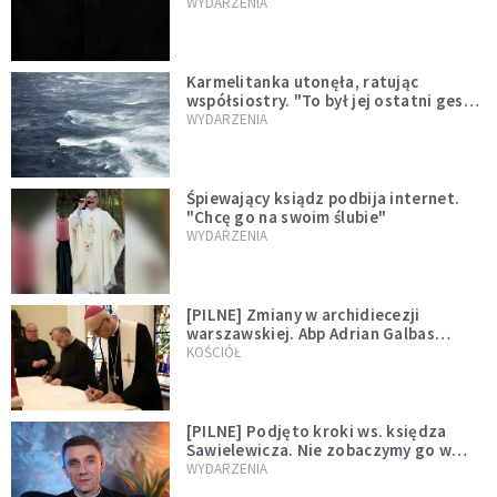
niegodny"
WYDARZENIA
Karmelitanka utonęła, ratując
współsiostry. "To był jej ostatni gest
miłości"
WYDARZENIA
Śpiewający ksiądz podbija internet.
"Chcę go na swoim ślubie"
WYDARZENIA
[PILNE] Zmiany w archidiecezji
warszawskiej. Abp Adrian Galbas
wręczył dekrety nowym proboszczom
KOŚCIÓŁ
[PILNE] Podjęto kroki ws. księdza
Sawielewicza. Nie zobaczymy go w
mediach
WYDARZENIA