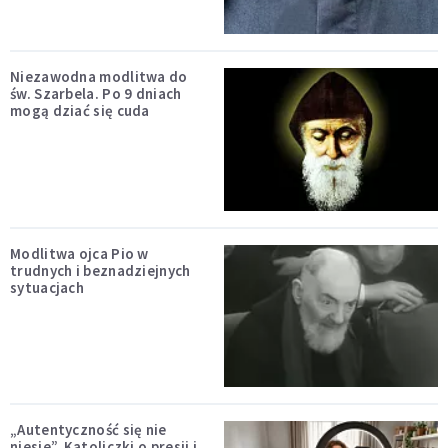
Niezawodna modlitwa do
św. Szarbela. Po 9 dniach
mogą dziać się cuda
Modlitwa ojca Pio w
trudnych i beznadziejnych
sytuacjach
„Autentyczność się nie
niesie”. Katoliczki o presji i