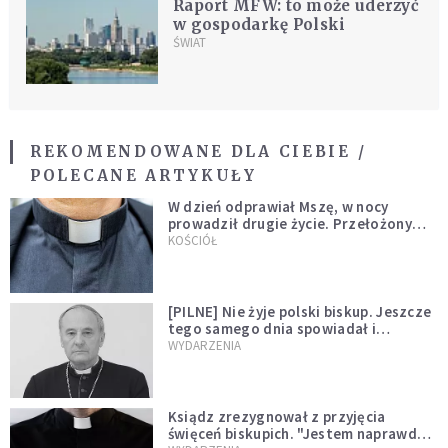
Raport MFW: to może uderzyć
w gospodarkę Polski
ŚWIAT
REKOMENDOWANE DLA CIEBIE /
POLECANE ARTYKUŁY
W dzień odprawiał Mszę, w nocy
prowadził drugie życie. Przełożony
kazał mu opuścić zakon
KOŚCIÓŁ
[PILNE] Nie żyje polski biskup. Jeszcze
tego samego dnia spowiadał i
sprawował Mszę świętą
WYDARZENIA
Ksiądz zrezygnował z przyjęcia
święceń biskupich. "Jestem naprawdę