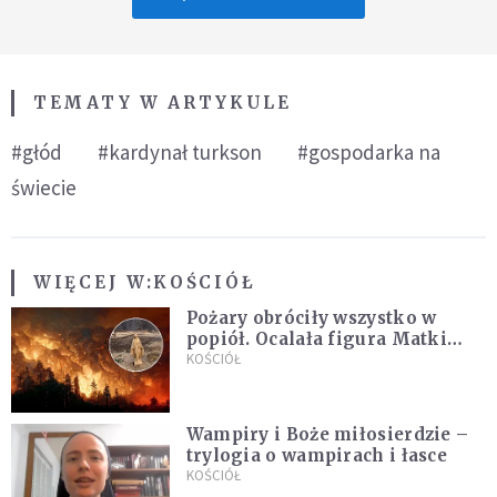
TEMATY W ARTYKULE
#głód
#kardynał turkson
#gospodarka na
świecie
WIĘCEJ W:
KOŚCIÓŁ
Pożary obróciły wszystko w
popiół. Ocalała figura Matki
Bożej
KOŚCIÓŁ
Wampiry i Boże miłosierdzie –
trylogia o wampirach i łasce
KOŚCIÓŁ