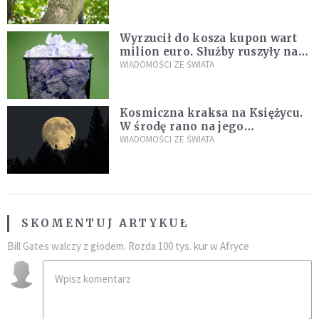
fatalny błąd
Wyrzucił do kosza kupon wart
milion euro. Służby ruszyły na
poszukiwania
WIADOMOŚCI ZE ŚWIATA
Kosmiczna kraksa na Księżycu.
W środę rano na jego
powierzchni dojdzie do
WIADOMOŚCI ZE ŚWIATA
niezwykłego zdarzenia
SKOMENTUJ ARTYKUŁ
Bill Gates walczy z głodem. Rozda 100 tys. kur w Afryce