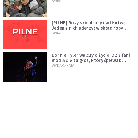
wygląda na wolę zakończenia wojny
ŚWIAT
[PILNE] Rosyjskie drony nad Łotwą.
Jeden z nich uderzył w skład ropy
naftowej
ŚWIAT
Bonnie Tyler walczy o życie. Dziś fani
modlą się za głos, który śpiewał:
"Lord, help me"
WYDARZENIA