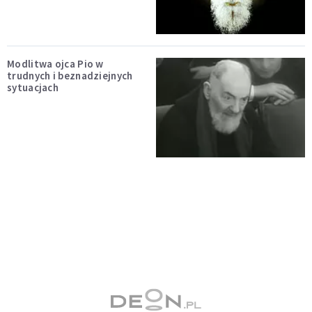
Modlitwa ojca Pio w
trudnych i beznadziejnych
sytuacjach