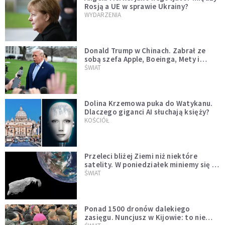
Rosją a UE w sprawie Ukrainy?
WYDARZENIA
Donald Trump w Chinach. Zabrał ze
sobą szefa Apple, Boeinga, Mety i
Muska
ŚWIAT
Dolina Krzemowa puka do Watykanu.
Dlaczego giganci AI słuchają księży?
KOŚCIÓŁ
Przeleci bliżej Ziemi niż niektóre
satelity. W poniedziałek miniemy się z
asteroidą, która poprzedzi znacznie
ŚWIAT
większego "gościa"
Ponad 1500 dronów dalekiego
zasięgu. Nuncjusz w Kijowie: to nie