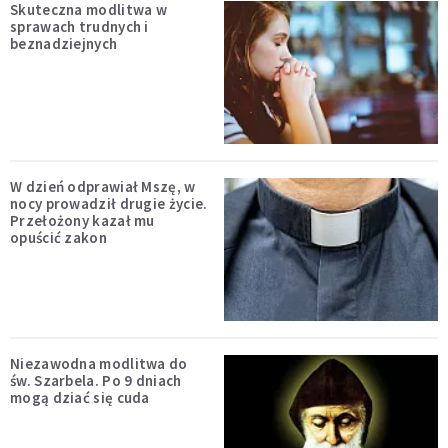
Skuteczna modlitwa w
sprawach trudnych i
beznadziejnych
W dzień odprawiał Mszę, w
nocy prowadził drugie życie.
Przełożony kazał mu
opuścić zakon
Niezawodna modlitwa do
św. Szarbela. Po 9 dniach
mogą dziać się cuda