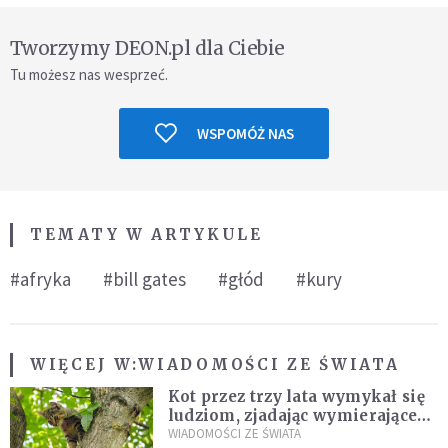
Tworzymy DEON.pl dla Ciebie
Tu możesz nas wesprzeć.
WSPOMÓŻ NAS
TEMATY W ARTYKULE
#afryka
#bill gates
#głód
#kury
WIĘCEJ W:
WIADOMOŚCI ZE ŚWIATA
Kot przez trzy lata wymykał się
ludziom, zjadając wymierające
kaczki. W końcu popełnił
WIADOMOŚCI ZE ŚWIATA