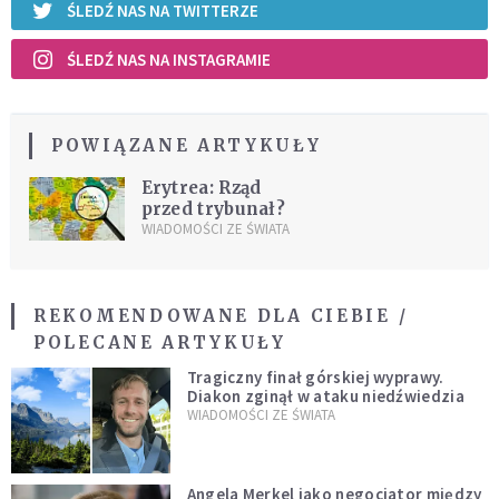
ŚLEDŹ NAS NA TWITTERZE
ŚLEDŹ NAS NA INSTAGRAMIE
POWIĄZANE ARTYKUŁY
Erytrea: Rząd
przed trybunał?
WIADOMOŚCI ZE ŚWIATA
REKOMENDOWANE DLA CIEBIE /
POLECANE ARTYKUŁY
Tragiczny finał górskiej wyprawy.
Diakon zginął w ataku niedźwiedzia
WIADOMOŚCI ZE ŚWIATA
Angela Merkel jako negocjator między