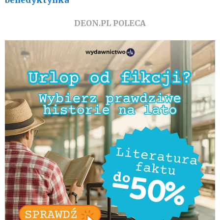
benedyktynka
DEON.PL POLECA