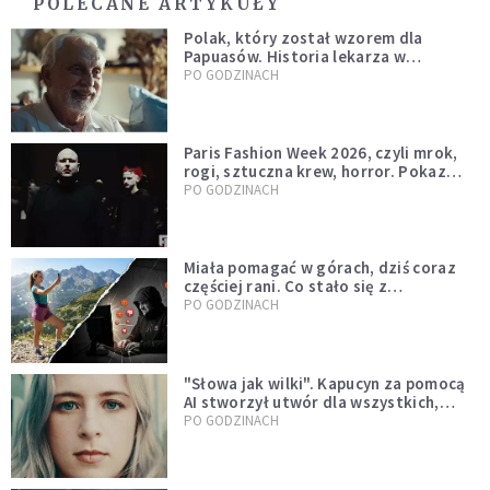
POLECANE ARTYKUŁY
Polak, który został wzorem dla
Papuasów. Historia lekarza w
sutannie, który uleczył dżunglę
PO GODZINACH
Paris Fashion Week 2026, czyli mrok,
rogi, sztuczna krew, horror. Pokaz
mody czy fascynacja diabłem?
PO GODZINACH
Miała pomagać w górach, dziś coraz
częściej rani. Co stało się z
Tatromaniakami?
PO GODZINACH
"Słowa jak wilki". Kapucyn za pomocą
AI stworzył utwór dla wszystkich,
którzy doświadczają hejtu
PO GODZINACH