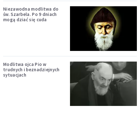
Niezawodna modlitwa do
św. Szarbela. Po 9 dniach
mogą dziać się cuda
Modlitwa ojca Pio w
trudnych i beznadziejnych
sytuacjach