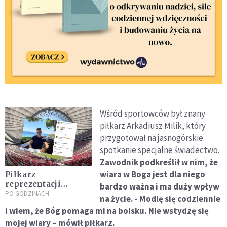
Wśród sportowców był znany
piłkarz Arkadiusz Milik, który
przygotował na jasnogórskie
spotkanie specjalne świadectwo.
Zawodnik podkreślił w nim, że
wiara w Boga jest dla niego
Piłkarz
reprezentacji
bardzo ważna i ma duży wpływ
Polski: jestem
PO GODZINACH
na życie. - Modlę się codziennie
religijny i bardzo
i wiem, że Bóg pomaga mi na boisku. Nie wstydzę się
dużo zawdzięczam
mojej wiary – mówił piłkarz.
Bogu