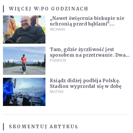
WIĘCEJ W:
PO GODZINACH
„Nawet święcenia biskupie nie
uchronią przed bąblami”.
Archidiecezja pokazała
MICHAŁKI
nagranie z pielgrzymki
Tam, gdzie życzliwość jest
sposobem na przetrwanie. Dwa
tygodnie na Alasce [REPORTAŻ]
PODRÓŻE
Ksiądz didżej podbija Polskę.
Stadion wyprzedał się w dobę
MUZYKA
SKOMENTUJ ARTYKUŁ