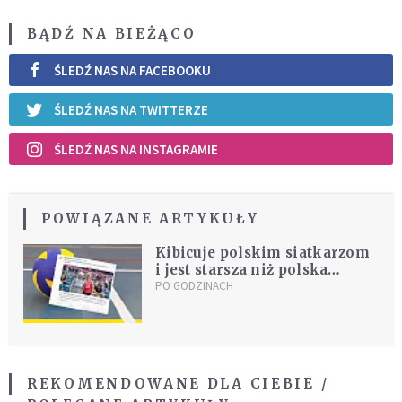
BĄDŹ NA BIEŻĄCO
ŚLEDŹ NAS NA FACEBOOKU
ŚLEDŹ NAS NA TWITTERZE
ŚLEDŹ NAS NA INSTAGRAMIE
POWIĄZANE ARTYKUŁY
Kibicuje polskim siatkarzom
i jest starsza niż polska
siatkówka
PO GODZINACH
REKOMENDOWANE DLA CIEBIE /