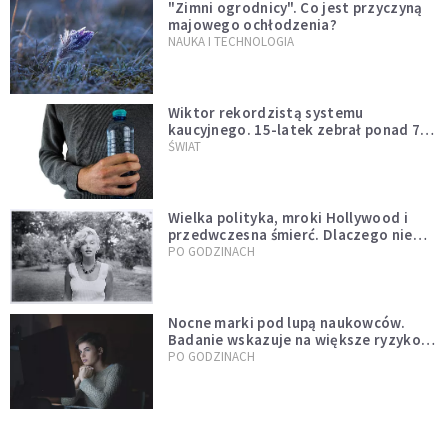
"Zimni ogrodnicy". Co jest przyczyną
majowego ochłodzenia?
NAUKA I TECHNOLOGIA
Wiktor rekordzistą systemu
kaucyjnego. 15-latek zebrał ponad 7
tys. butelek i puszek
ŚWIAT
Wielka polityka, mroki Hollywood i
przedwczesna śmierć. Dlaczego nie
możemy przestać mówić o Marilyn
PO GODZINACH
Monroe?
Nocne marki pod lupą naukowców.
Badanie wskazuje na większe ryzyko
zawału
PO GODZINACH