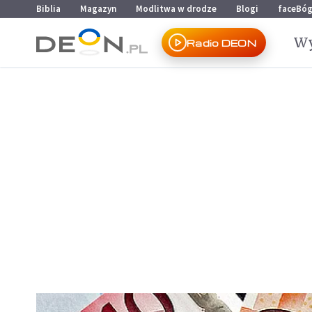
Przejdź do menu głównego
Przejdź do treści
Biblia
Magazyn
Modlitwa w drodze
Blogi
faceBó
Wy
Radio DEON