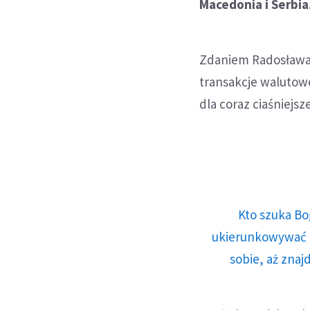
Macedonia i Serbia
Zdaniem Radosława 
transakcje walutow
dla coraz ciaśniejs
Kto szuka Bo
ukierunkowywać n
sobie, aż znaj