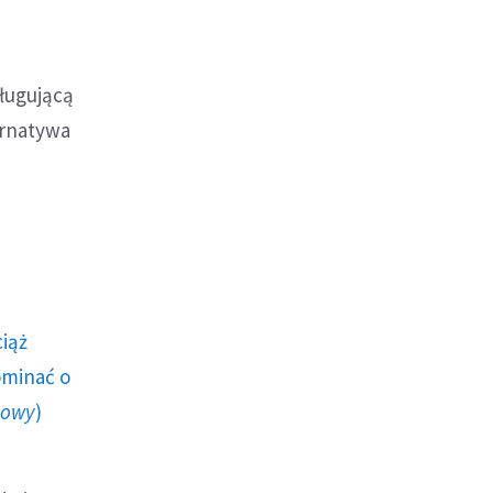
ługującą
ernatywa
ciąż
ominać o
howy
)