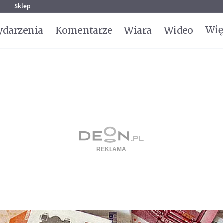
g
Sklep
Wię
darzenia
Komentarze
Wiara
Wideo