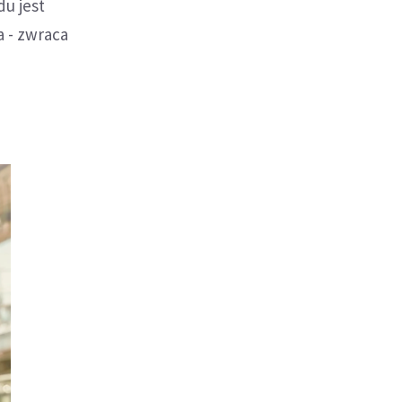
du jest
a - zwraca