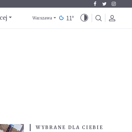
11
°
cej
Warszawa
WYBRANE DLA CIEBIE