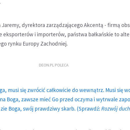
.
Jaremy, dyrektora zarządzającego Akcentą - firmą obs
e eksporterów i importerów, państwa bałkańskie to alt
zego rynku Europy Zachodniej.
DEON.PL POLECA
ga, musi się zwrócić całkowicie do wewnątrz. Musi się w
a Boga, zawsze mieć Go przed oczyma i wytrwale zap
dzie Boga, swój prawdziwy skarb. (Sprawdź:
Rozwój duc