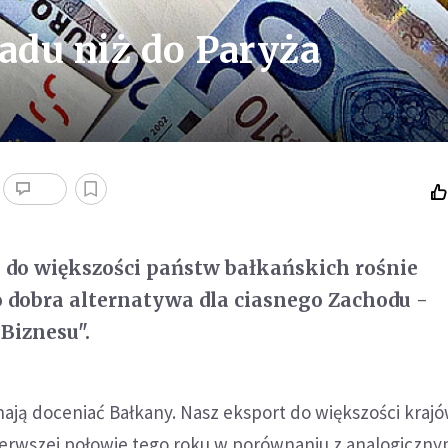
adu niż do Paryża
i do większości państw bałkańskich rośnie
 dobra alternatywa dla ciasnego Zachodu -
 Biznesu".
nają doceniać Bałkany. Nasz eksport do większości kraj
pierwszej połowie tego roku w porównaniu z analogiczn