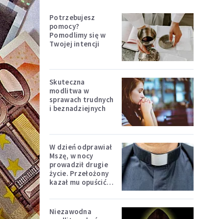
Potrzebujesz
pomocy?
Pomodlimy się w
Twojej intencji
Skuteczna
modlitwa w
sprawach trudnych
i beznadziejnych
W dzień odprawiał
Mszę, w nocy
prowadził drugie
życie. Przełożony
kazał mu opuścić
zakon
Niezawodna