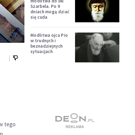
modlitwa do św.
Szarbela. Po 9
dniach mogą dziać
się cuda
Modlitwa ojca Pio
w trudnych i
beznadziejnych
sytuacjach
ów tego
ym