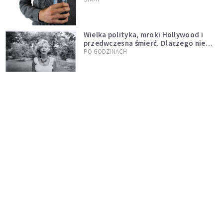
Wielka polityka, mroki Hollywood i
przedwczesna śmierć. Dlaczego nie
możemy przestać mówić o Marilyn
PO GODZINACH
Monroe?
Nocne marki pod lupą naukowców.
Badanie wskazuje na większe ryzyko
zawału
PO GODZINACH