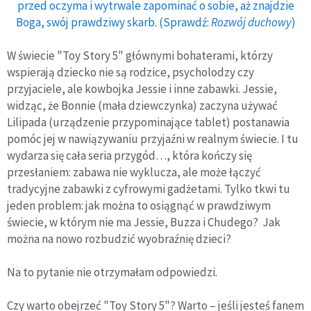
przed oczyma i wytrwale zapominać o sobie, aż znajdzie
Boga, swój prawdziwy skarb. (Sprawdź:
Rozwój duchowy
)
W świecie "Toy Story 5" głównymi bohaterami, którzy
wspierają dziecko nie są rodzice, psycholodzy czy
przyjaciele, ale kowbojka Jessie i inne zabawki. Jessie,
widząc, że Bonnie (mała dziewczynka) zaczyna używać
Lilipada (urządzenie przypominające tablet) postanawia
pomóc jej w nawiązywaniu przyjaźni w realnym świecie. I tu
wydarza się cała seria przygód…, która kończy się
przesłaniem: zabawa nie wyklucza, ale może łączyć
tradycyjne zabawki z cyfrowymi gadżetami. Tylko tkwi tu
jeden problem: jak można to osiągnąć w prawdziwym
świecie, w którym nie ma Jessie, Buzza i Chudego? Jak
można na nowo rozbudzić wyobraźnię dzieci?
Na to pytanie nie otrzymałam odpowiedzi.
Czy warto obejrzeć "Toy Story 5"? Warto – jeśli jesteś fanem