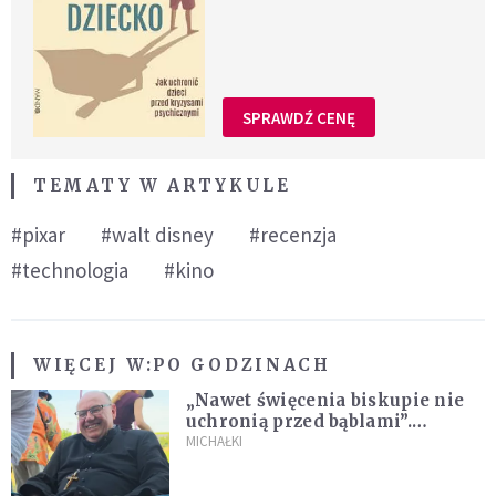
SPRAWDŹ CENĘ
TEMATY W ARTYKULE
#pixar
#walt disney
#recenzja
#technologia
#kino
WIĘCEJ W:
PO GODZINACH
„Nawet święcenia biskupie nie
uchronią przed bąblami”.
Archidiecezja pokazała
MICHAŁKI
nagranie z pielgrzymki