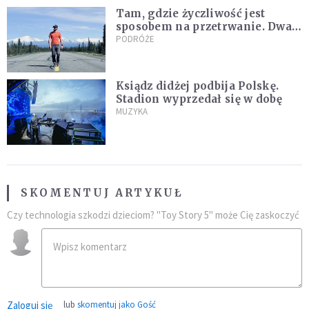
Tam, gdzie życzliwość jest
sposobem na przetrwanie. Dwa
tygodnie na Alasce [REPORTAŻ]
PODRÓŻE
Ksiądz didżej podbija Polskę.
Stadion wyprzedał się w dobę
MUZYKA
SKOMENTUJ ARTYKUŁ
Czy technologia szkodzi dzieciom? "Toy Story 5" może Cię zaskoczyć
Zaloguj się
lub
skomentuj jako Gość