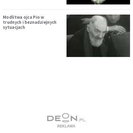
Modlitwa ojca Pio w
trudnych i beznadziejnych
sytuacjach