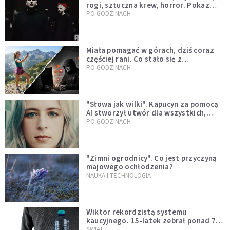
rogi, sztuczna krew, horror. Pokaz
mody czy fascynacja diabłem?
PO GODZINACH
Miała pomagać w górach, dziś coraz
częściej rani. Co stało się z
Tatromaniakami?
PO GODZINACH
"Słowa jak wilki". Kapucyn za pomocą
AI stworzył utwór dla wszystkich,
którzy doświadczają hejtu
PO GODZINACH
"Zimni ogrodnicy". Co jest przyczyną
majowego ochłodzenia?
NAUKA I TECHNOLOGIA
Wiktor rekordzistą systemu
kaucyjnego. 15-latek zebrał ponad 7
tys. butelek i puszek
ŚWIAT