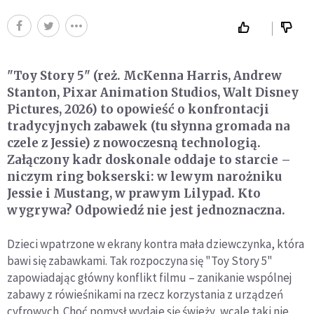
"Toy Story 5" (reż. McKenna Harris, Andrew
Stanton, Pixar Animation Studios, Walt Disney
Pictures, 2026) to opowieść o konfrontacji
tradycyjnych zabawek (tu słynna gromada na
czele z Jessie) z nowoczesną technologią.
Załączony kadr doskonale oddaje to starcie –
niczym ring bokserski: w lewym narożniku
Jessie i Mustang, w prawym Lilypad. Kto
wygrywa? Odpowiedź nie jest jednoznaczna.
Dzieci wpatrzone w ekrany kontra mała dziewczynka, która
bawi się zabawkami. Tak rozpoczyna się "Toy Story 5"
zapowiadając główny konflikt filmu – zanikanie wspólnej
zabawy z rówieśnikami na rzecz korzystania z urządzeń
cyfrowych. Choć pomysł wydaje się świeży, wcale taki nie