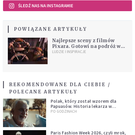
ŚLEDŹ NAS NA INSTAGRAMIE
POWIĄZANE ARTYKUŁY
Najlepsze sceny z filmów
Pixara. Gotowi na podróż w
czasie?
LUDZIE I INSPIRACJE
REKOMENDOWANE DLA CIEBIE /
POLECANE ARTYKUŁY
Polak, który został wzorem dla
Papuasów. Historia lekarza w
sutannie, który uleczył dżunglę
PO GODZINACH
Paris Fashion Week 2026, czyli mrok,