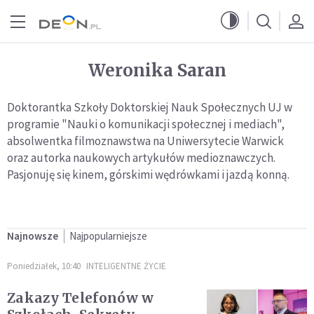
Przejdź do menu głównego
Przejdź do treści
Weronika Saran
Doktorantka Szkoły Doktorskiej Nauk Społecznych UJ w
programie "Nauki o komunikacji społecznej i mediach",
absolwentka filmoznawstwa na Uniwersytecie Warwick
oraz autorka naukowych artykułów medioznawczych.
Pasjonuję się kinem, górskimi wędrówkami i jazdą konną.
Najnowsze
Najpopularniejsze
Poniedziałek, 10:40
INTELIGENTNE ŻYCIE
Zakazy Telefonów w