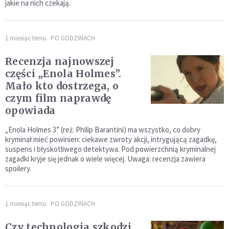
jakie na nich czekają.
1 miesiąc temu
PO GODZINACH
Recenzja najnowszej
części „Enola Holmes”.
Mało kto dostrzega, o
czym film naprawdę
opowiada
„Enola Holmes 3” (reż. Philip Barantini) ma wszystko, co dobry
kryminał mieć powinien: ciekawe zwroty akcji, intrygującą zagadkę,
suspens i błyskotliwego detektywa. Pod powierzchnią kryminalnej
zagadki kryje się jednak o wiele więcej. Uwaga: recenzja zawiera
spoilery.
1 miesiąc temu
PO GODZINACH
Czy technologia szkodzi