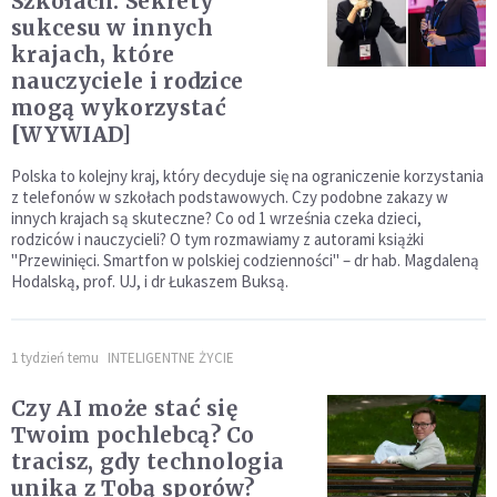
Szkołach. Sekrety
sukcesu w innych
krajach, które
nauczyciele i rodzice
mogą wykorzystać
[WYWIAD]
Polska to kolejny kraj, który decyduje się na ograniczenie korzystania
z telefonów w szkołach podstawowych. Czy podobne zakazy w
innych krajach są skuteczne? Co od 1 września czeka dzieci,
rodziców i nauczycieli? O tym rozmawiamy z autorami książki
"Przewinięci. Smartfon w polskiej codzienności" – dr hab. Magdaleną
Hodalską, prof. UJ, i dr Łukaszem Buksą.
1 tydzień temu
INTELIGENTNE ŻYCIE
Czy AI może stać się
Twoim pochlebcą? Co
tracisz, gdy technologia
unika z Tobą sporów?