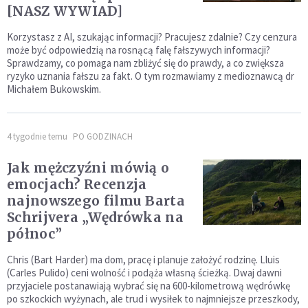
[NASZ WYWIAD]
Korzystasz z AI, szukając informacji? Pracujesz zdalnie? Czy cenzura
może być odpowiedzią na rosnącą falę fałszywych informacji?
Sprawdzamy, co pomaga nam zbliżyć się do prawdy, a co zwiększa
ryzyko uznania fałszu za fakt. O tym rozmawiamy z medioznawcą dr
Michałem Bukowskim.
4 tygodnie temu
PO GODZINACH
Jak mężczyźni mówią o
emocjach? Recenzja
najnowszego filmu Barta
Schrijvera „Wędrówka na
północ”
Chris (Bart Harder) ma dom, pracę i planuje założyć rodzinę. Lluis
(Carles Pulido) ceni wolność i podąża własną ścieżką. Dwaj dawni
przyjaciele postanawiają wybrać się na 600-kilometrową wędrówkę
po szkockich wyżynach, ale trud i wysiłek to najmniejsze przeszkody,