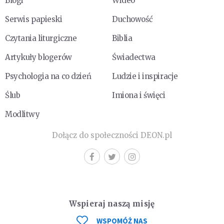
Blogi
Wideo
Serwis papieski
Duchowość
Czytania liturgiczne
Biblia
Artykuły blogerów
Świadectwa
Psychologia na co dzień
Ludzie i inspiracje
Ślub
Imiona i święci
Modlitwy
Dołącz do społeczności DEON.pl
Wspieraj naszą misję
WSPOMÓŻ NAS