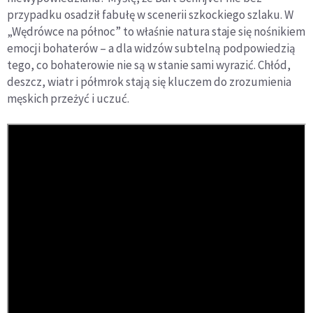
przypadku osadził fabułę w scenerii szkockiego szlaku. W
„Wędrówce na północ” to właśnie natura staje się nośnikiem
emocji bohaterów – a dla widzów subtelną podpowiedzią
tego, co bohaterowie nie są w stanie sami wyrazić. Chłód,
deszcz, wiatr i półmrok stają się kluczem do zrozumienia
męskich przeżyć i uczuć.