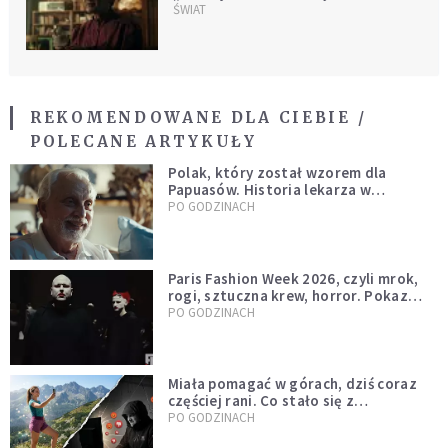
Lenczewskiej z Dorotą
ŚWIAT
Chotecką-Pazura w roli
głównej
REKOMENDOWANE DLA CIEBIE /
POLECANE ARTYKUŁY
Polak, który został wzorem dla
Papuasów. Historia lekarza w
sutannie, który uleczył dżunglę
PO GODZINACH
Paris Fashion Week 2026, czyli mrok,
rogi, sztuczna krew, horror. Pokaz
mody czy fascynacja diabłem?
PO GODZINACH
Miała pomagać w górach, dziś coraz
częściej rani. Co stało się z
Tatromaniakami?
PO GODZINACH