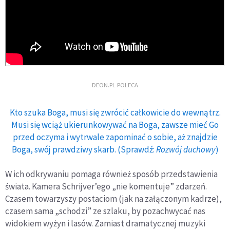
DEON.PL POLECA
Kto szuka Boga, musi się zwrócić całkowicie do wewnątrz.
Musi się wciąż ukierunkowywać na Boga, zawsze mieć Go
przed oczyma i wytrwale zapominać o sobie, aż znajdzie
Boga, swój prawdziwy skarb. (Sprawdź:
Rozwój duchowy
)
W ich odkrywaniu pomaga również sposób przedstawienia
świata. Kamera Schrijver’ego „nie komentuje” zdarzeń.
Czasem towarzyszy postaciom (jak na załączonym kadrze),
czasem sama „schodzi” ze szlaku, by pozachwycać nas
widokiem wyżyn i lasów. Zamiast dramatycznej muzyki