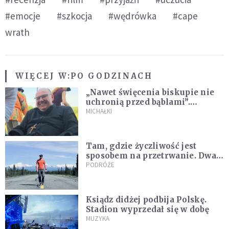
#emocje
#szkocja
#wędrówka
#cape
wrath
WIĘCEJ W:
PO GODZINACH
„Nawet święcenia biskupie nie
uchronią przed bąblami”.
Archidiecezja pokazała
MICHAŁKI
nagranie z pielgrzymki
Tam, gdzie życzliwość jest
sposobem na przetrwanie. Dwa
tygodnie na Alasce [REPORTAŻ]
PODRÓŻE
Ksiądz didżej podbija Polskę.
Stadion wyprzedał się w dobę
MUZYKA