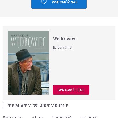
WSPOMÓŻ NAS
Wędrowiec
Barbara Smal
SPRAWDŹ CENĘ
TEMATY W ARTYKULE
#recenzja
#film
#przyjaźń
#uczucia