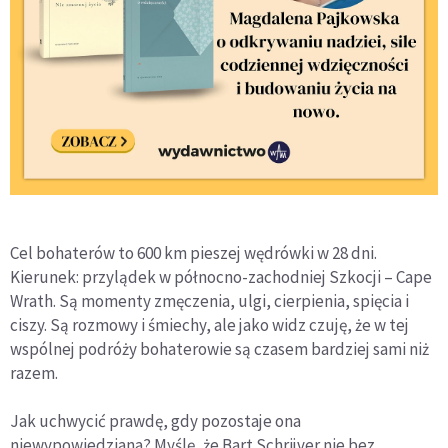
Cel bohaterów to 600 km pieszej wędrówki w 28 dni.
Kierunek: przylądek w północno-zachodniej Szkocji – Cape
Wrath. Są momenty zmęczenia, ulgi, cierpienia, spięcia i
ciszy. Są rozmowy i śmiechy, ale jako widz czuję, że w tej
wspólnej podróży bohaterowie są czasem bardziej sami niż
razem.
Jak uchwycić prawdę, gdy pozostaje ona
niewypowiedziana? Myślę, że Bart Schrijver nie bez