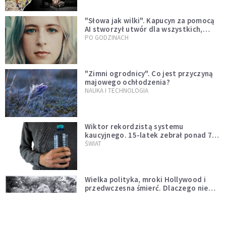
"Słowa jak wilki". Kapucyn za pomocą
AI stworzył utwór dla wszystkich,
którzy doświadczają hejtu
PO GODZINACH
"Zimni ogrodnicy". Co jest przyczyną
majowego ochłodzenia?
NAUKA I TECHNOLOGIA
Wiktor rekordzistą systemu
kaucyjnego. 15-latek zebrał ponad 7
tys. butelek i puszek
ŚWIAT
Wielka polityka, mroki Hollywood i
przedwczesna śmierć. Dlaczego nie
możemy przestać mówić o Marilyn
PO GODZINACH
Monroe?