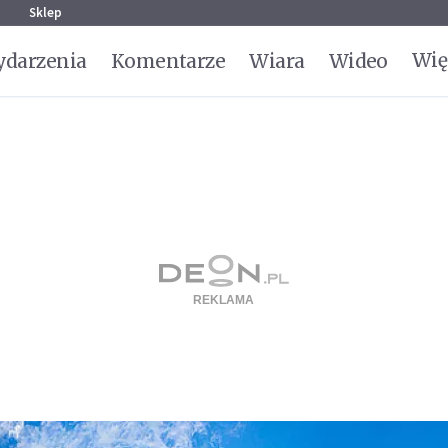
g
Sklep
Wię
darzenia
Komentarze
Wiara
Wideo