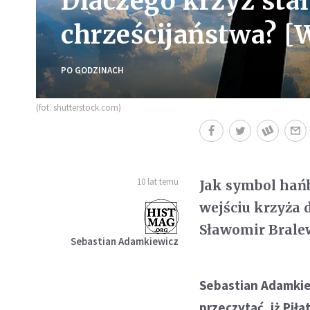
Dlaczego krzyż sta
chrześcijaństwa? 
PO GODZINACH
(fot. shutterstock.com)
10 lat temu
Jak symbol hańb
wejściu krzyża 
Sławomir Brale
Sebastian Adamkiewicz
Sebastian Adamkie
przeczytać, iż Piła