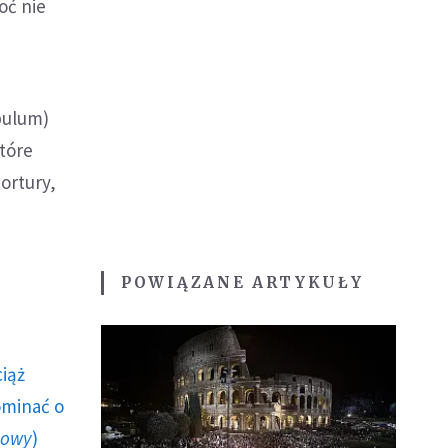
oć nie
bulum)
które
ortury,
POWIĄZANE ARTYKUŁY
ciąż
ominać o
howy
)