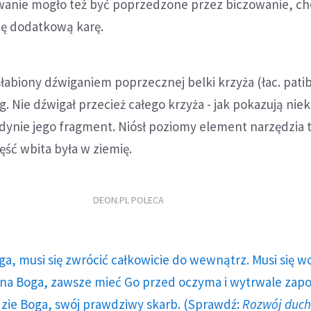
anie mogło też być poprzedzone przez biczowanie, ch
ę dodatkową karę.
słabiony dźwiganiem poprzecznej belki krzyża (łac. pati
g. Nie dźwigał przecież całego krzyża - jak pokazują nie
edynie jego fragment. Niósł poziomy element narzędzia t
ęść wbita była w ziemię.
DEON.PL POLECA
ga, musi się zwrócić całkowicie do wewnątrz. Musi się w
a Boga, zawsze mieć Go przed oczyma i wytrwale zap
dzie Boga, swój prawdziwy skarb. (Sprawdź:
Rozwój duc