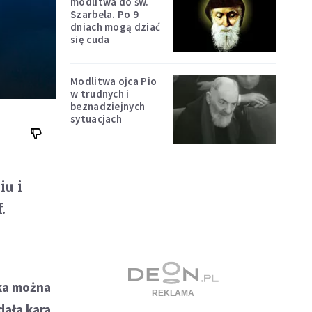
modlitwa do św.
Szarbela. Po 9
dniach mogą dziać
się cuda
Modlitwa ojca Pio
w trudnych i
beznadziejnych
sytuacjach
iu i
.
rka można
dała kara