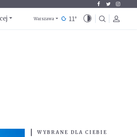
11
°
cej
Warszawa
WYBRANE DLA CIEBIE