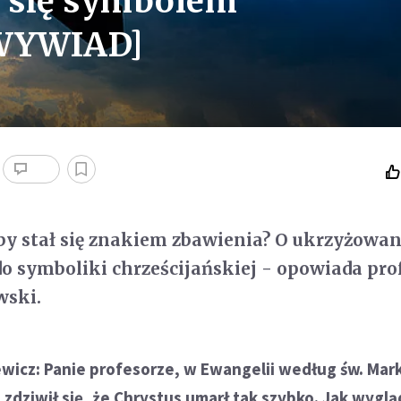
ł się symbolem
[WYWIAD]
y stał się znakiem zbawienia? O ukrzyżowan
do symboliki chrześcijańskiej - opowiada prof
wski.
wicz: Panie profesorze, w Ewangelii według św. Ma
t zdziwił się, że Chrystus umarł tak szybko. Jak wyglą