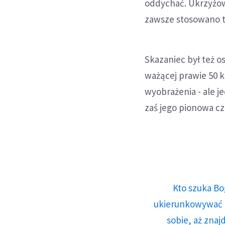
oddychać. Ukrzyżow
zawsze stosowano t
Skazaniec był też o
ważącej prawie 50 k
wyobrażenia - ale j
zaś jego pionowa cz
Kto szuka Bo
ukierunkowywać n
sobie, aż znaj