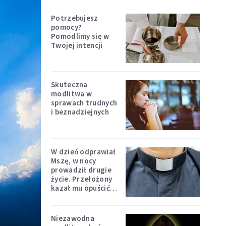
Potrzebujesz
pomocy?
Pomodlimy się w
Twojej intencji
Skuteczna
modlitwa w
sprawach trudnych
i beznadziejnych
W dzień odprawiał
Mszę, w nocy
prowadził drugie
życie. Przełożony
kazał mu opuścić
zakon
Niezawodna