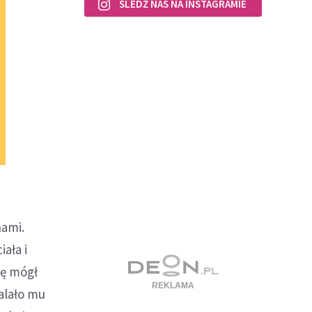
ŚLEDŹ NAS NA INSTAGRAMIE
nami.
ała i
rę mógł
alało mu