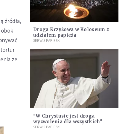
ą źródła,
Droga Krzyżowa w Koloseum z
 obok
udziałem papieża
ykonywać
SERWIS PAPIESKI
tortur
enia ze
"W Chrystusie jest droga
wyzwolenia dla wszystkich"
SERWIS PAPIESKI