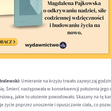
Bralewski:
Umieranie na krzyżu trwało zazwyczaj godzi
ię. Śmierć następowała w konsekwencji położenia jego ci
ersiową, jakie to ułożenie powodowało. Skazany na tę ka
e życie poprzez unoszenie i opuszczanie ciała, co pozw