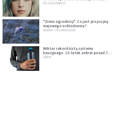
którzy doświadczają hejtu
PO GODZINACH
"Zimni ogrodnicy". Co jest przyczyną
majowego ochłodzenia?
NAUKA I TECHNOLOGIA
Wiktor rekordzistą systemu
kaucyjnego. 15-latek zebrał ponad 7
tys. butelek i puszek
ŚWIAT
Wielka polityka, mroki Hollywood i
przedwczesna śmierć. Dlaczego nie
możemy przestać mówić o Marilyn
PO GODZINACH
Monroe?
Nocne marki pod lupą naukowców.
Badanie wskazuje na większe ryzyko
zawału
PO GODZINACH