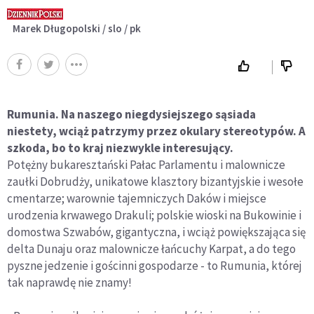
Marek Długopolski / slo / pk
Rumunia. Na naszego niegdysiejszego sąsiada
niestety, wciąż patrzymy przez okulary stereotypów. A
szkoda, bo to kraj niezwykle interesujący.
Potężny bukaresztański Pałac Parlamentu i malownicze
zaułki Dobrudży, unikatowe klasztory bizantyjskie i wesołe
cmentarze; warownie tajemniczych Daków i miejsce
urodzenia krwawego Drakuli; polskie wioski na Bukowinie i
domostwa Szwabów, gigantyczna, i wciąż powiększająca się
delta Dunaju oraz malownicze łańcuchy Karpat, a do tego
pyszne jedzenie i gościnni gospodarze - to Rumunia, której
tak naprawdę nie znamy!