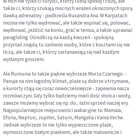
w nich nie tylko ci turyści, którzy lubią spokój i ciszę, ale
także ci, którzy szukają mocnych wrażeń okraszonych sporą
dawką adrenaliny - podkreśla Ruxandra Ana. W Karpatach
można nie tylko wędrować, ale także wspinać się, polować,
wędkować, jeździć na koniu, grać w tenisa, a także uprawiać
paragliding. Ośrodki są na każdą kieszeń - spokojną
przystań znajdą tu zarówno osoby, które z kosztami się nie
liczą, ale także ci, którzy zastanawiają się nad każdym
wydanym groszem.
Ale Rumunia to także piękne wybrzeże Morza Czarnego. -
Panuje na nim łagodny klimat, plaże są dobrze utrzymane,
a kurorty stają się coraz nowocześniejsze - zapewnia nasza
rozmówczyni. Gdy tylko będziemy mieli dość słońca i wody,
zawsze możemy wybrać się np. do... łaźni sprzed naszej ery.
Najpopularniejsze miejscowości wakacyjne to: Mamaia,
Eforia, Neptun, Jupiter, Saturn, Mangalia i Vama Veche.
Jednak wybrzeże to nie tylko wypieszczone plaże,
wymoszczone białym piaskiem, ale także malownicze i