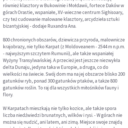
również klasztory w Bukowinie i Mołdawii, fortece Daków w
górach Orastie, wspaniałe, XV-wieczne centrum Sighisoary,
czy też cudowanie malowane klasztory, arcydzieła sztuki
bizantyjskiej - dodaje Ruxandra Ana.
800 chronionych obszarów, dziewicza przyroda, malownicze
krajobrazy, nie tylko Karpat (z Moldoveanem - 2544 m n.p.m.
- najwyższym szczytem Rumunii), ale także wspaniałej
Wyżyny Transylwańskiej. A przecież jest jeszcze niezwykła
delta Dunaju, jedyna taka w Europie, a druga, co do
wielkości na świecie. Swój dom ma na jej obszarze blisko 200
gatunków ryb, ponad 300 gatunków ptaków, a także 800
gatunków roślin. To raj dla wszystkich miłośników fauny i
flory.
W Karpatach mieszkają nie tylko kozice, ale także spora
liczba niedźwiedzi brunatnych, wilków i rysi. - W górach nie
można się nudzić, ani latem, ani zimą. Miejsce swoje znajdą