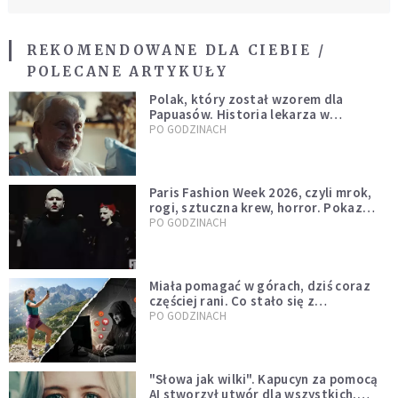
REKOMENDOWANE DLA CIEBIE /
POLECANE ARTYKUŁY
Polak, który został wzorem dla
Papuasów. Historia lekarza w
sutannie, który uleczył dżunglę
PO GODZINACH
Paris Fashion Week 2026, czyli mrok,
rogi, sztuczna krew, horror. Pokaz
mody czy fascynacja diabłem?
PO GODZINACH
Miała pomagać w górach, dziś coraz
częściej rani. Co stało się z
Tatromaniakami?
PO GODZINACH
"Słowa jak wilki". Kapucyn za pomocą
AI stworzył utwór dla wszystkich,