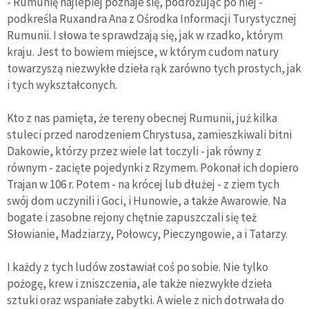
- Rumunię najlepiej poznaje się, podróżując po niej -
podkreśla Ruxandra Ana z Ośrodka Informacji Turystycznej
Rumunii. I słowa te sprawdzają się, jak w rzadko, którym
kraju. Jest to bowiem miejsce, w którym cudom natury
towarzyszą niezwykłe dzieła rąk zarówno tych prostych, jak
i tych wykształconych.
Kto z nas pamięta, że tereny obecnej Rumunii, już kilka
stuleci przed narodzeniem Chrystusa, zamieszkiwali bitni
Dakowie, którzy przez wiele lat toczyli - jak równy z
równym - zacięte pojedynki z Rzymem. Pokonał ich dopiero
Trajan w 106 r. Potem - na krócej lub dłużej - z ziem tych
swój dom uczynili i Goci, i Hunowie, a także Awarowie. Na
bogate i zasobne rejony chętnie zapuszczali się też
Słowianie, Madziarzy, Połowcy, Pieczyngowie, a i Tatarzy.
I każdy z tych ludów zostawiał coś po sobie. Nie tylko
pożogę, krew i zniszczenia, ale także niezwykłe dzieła
sztuki oraz wspaniałe zabytki. A wiele z nich dotrwała do