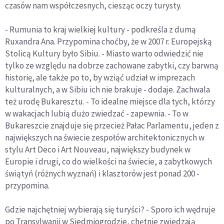
czasów nam współczesnych, ciesząc oczy turysty.
- Rumunia to kraj wielkiej kultury - podkreśla z dumą
Ruxandra Ana. Przypomina choćby, że w 2007 r. Europejską
Stolicą Kultury było Sibiu. - Miasto warto odwiedzić nie
tylko ze względu na dobrze zachowane zabytki, czy barwną
historię, ale także po to, by wziąć udział w imprezach
kulturalnych, a w Sibiu ich nie brakuje - dodaje. Zachwala
też urodę Bukaresztu. - To idealne miejsce dla tych, którzy
w wakacjach lubią dużo zwiedzać - zapewnia. - To w
Bukareszcie znajduje się przecież Pałac Parlamentu, jeden z
największych na świecie zespołów architektonicznych w
stylu Art Deco i Art Nouveau, największy budynek w
Europie i drugi, co do wielkości na świecie, a zabytkowych
świątyń (różnych wyznań) i klasztorów jest ponad 200 -
przypomina.
Gdzie najchętniej wybierają się turyści? - Sporo ich wędruje
po Transylwanii w Siedmiogrodzie, chętnie zwiedzają