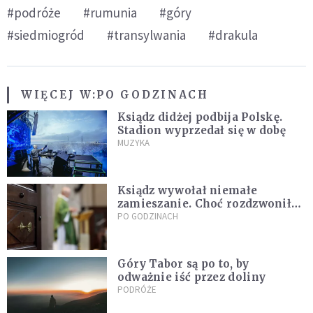
#podróże
#rumunia
#góry
#siedmiogród
#transylwania
#drakula
WIĘCEJ W:
PO GODZINACH
Ksiądz didżej podbija Polskę.
Stadion wyprzedał się w dobę
MUZYKA
Ksiądz wywołał niemałe
zamieszanie. Choć rozdzwoniły
się telefony z całego kraju,
PO GODZINACH
przyznał, że niczego nie żałuje
Góry Tabor są po to, by
odważnie iść przez doliny
PODRÓŻE