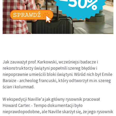
Jak zauważył prof. Karkowski, wcześniejsi badacze i
rekonstruktorzy świątyni popełnili szereg błędów i
niepoprawnie umieścili bloki świątyni. Wśród nich był Emile
Baraize - archeolog francuski, który odtworzył m.in. szereg
ścian i kolumnad.
W ekspedycji Naville'a jak główny rysownik pracował
Howard Carter. - Tempo dokumentacji było
nieprawdopodobne, ale Naville skarżył się, że jego rysownik