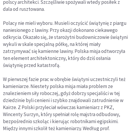
polscy architekci. Szczęśliwie spożywali wtedy posiłek z
dala od rusztowana.
Polacy nie mieli wyboru. Musieli oczyścić świątynię z piargu
naniesionego z lawiny. Przy okazji dokonano ciekawego
odkrycia. Okazało się, że starożytni budowniczowie świątyni
wykuli w skale specjalną półkę, na której miały
zatrzymywać się kamienne lawiny. Polska misja odtworzyła
ten element architektoniczny, który do dziś osłania
świątynię przed katastrofą.
W pierwszej fazie prac w obrębie świątyni uczestniczyli też
kamieniarze. Niestety polska misja miała problem ze
znalezieniem siły roboczej, gdyż dobrzy specjaliści w tej
dziedzinie byli cenieni i szybko znajdowali zatrudnienie w
Kairze. Z Polski przyleciał wówczas kamieniarz z PKZ,
Wincenty Surzyn, który spełniał rolę majstra odbudowy,
bezpośrednio szkoląc i kierując robotnikami egipskimi.
Między innymi szkolił też kamieniarzy. Według prof.