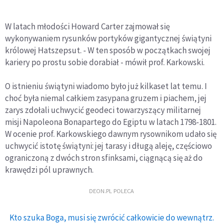
W latach młodości Howard Carter zajmował się
wykonywaniem rysunków portyków gigantycznej świątyni
królowej Hatszepsut. - W ten sposób w początkach swojej
kariery po prostu sobie dorabiał - mówił prof. Karkowski.
O istnieniu świątyni wiadomo było już kilkaset lat temu. I
choć była niemal całkiem zasypana gruzem i piachem, jej
zarys zdołali uchwycić geodeci towarzyszący militarnej
misji Napoleona Bonapartego do Egiptu w latach 1798-1801.
W ocenie prof. Karkowskiego dawnym rysownikom udało się
uchwycić istotę świątyni: jej tarasy i długą aleję, częściowo
ograniczoną z dwóch stron sfinksami, ciągnącą się aż do
krawędzi pól uprawnych.
DEON.PL POLECA
Kto szuka Boga, musi się zwrócić całkowicie do wewnątrz.