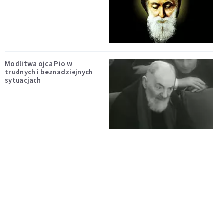
Modlitwa ojca Pio w
trudnych i beznadziejnych
sytuacjach