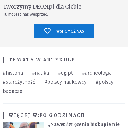
Tworzymy DEON.pl dla Ciebie
Tu możesz nas wesprzeć.
WSPOMÓŻ NAS
TEMATY W ARTYKULE
#historia
#nauka
#egipt
#archeologia
#starożytność
#polscy naukowcy
#polscy
badacze
WIĘCEJ W:
PO GODZINACH
„Nawet święcenia biskupie nie