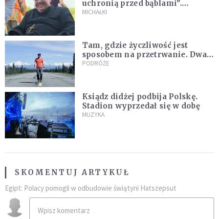
uchronią przed bąblami”.
Archidiecezja pokazała
MICHAŁKI
nagranie z pielgrzymki
Tam, gdzie życzliwość jest
sposobem na przetrwanie. Dwa
tygodnie na Alasce [REPORTAŻ]
PODRÓŻE
Ksiądz didżej podbija Polskę.
Stadion wyprzedał się w dobę
MUZYKA
SKOMENTUJ ARTYKUŁ
Egipt: Polacy pomogli w odbudowie świątyni Hatszepsut