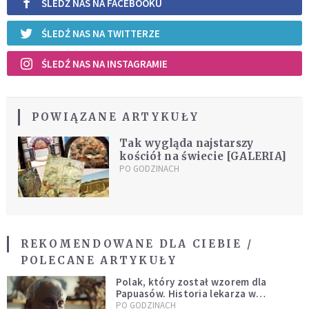
ŚLEDŹ NAS NA FACEBOOKU
ŚLEDŹ NAS NA TWITTERZE
ŚLEDŹ NAS NA INSTAGRAMIE
POWIĄZANE ARTYKUŁY
Tak wygląda najstarszy
kościół na świecie [GALERIA]
PO GODZINACH
REKOMENDOWANE DLA CIEBIE /
POLECANE ARTYKUŁY
Polak, który został wzorem dla
Papuasów. Historia lekarza w
sutannie, który uleczył dżunglę
PO GODZINACH