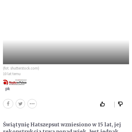
(fot. shutterstock.com)
10 lat temu
pk
Świątynię Hatszepsut wzniesiono w 15 lat, jej
rekonstrukcja trwa ponad wiek. Jest jednak