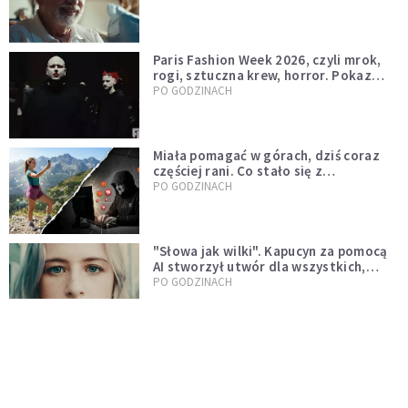
Paris Fashion Week 2026, czyli mrok,
rogi, sztuczna krew, horror. Pokaz
mody czy fascynacja diabłem?
PO GODZINACH
Miała pomagać w górach, dziś coraz
częściej rani. Co stało się z
Tatromaniakami?
PO GODZINACH
"Słowa jak wilki". Kapucyn za pomocą
AI stworzył utwór dla wszystkich,
którzy doświadczają hejtu
PO GODZINACH
"Zimni ogrodnicy". Co jest przyczyną
majowego ochłodzenia?
NAUKA I TECHNOLOGIA