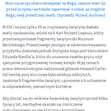
Musi się wciąż ukierunkowywać na Boga, zawsze mieć Go
przed oczyma i wytrwale zapominać o sobie, aż znajdzie
Boga, swój prawdziwy skarb. (Sprawdź:
Rozwój duchowy
)
W XIX i na początku XX w. zrujnowaną świątynię badało
wielu naukowców, wśród nich Karl Richard Lepsius, który
przetransportował fragmenty świątyni do Muzeum
Berlińskiego. Prawdziwego postępu w odrestaurowywaniu
przybytku dokonała jednak brytyjska misja pod kierunkiem
Eduarda Naville’a, który do usuwania zwałów gruzu użył
specjalnie przygotowanej torowej kolejki. W jej ramach
prace rekonstrukcyjne nadzorował głównie Howard Carter.
Od tamtej pory kluczowa była selekcja odkrytych,
zwalonych fragmentów świątyni, i ponowne ich ustawienie
w odpowiednim, pierwotnym kształcie.
Aby dostać się do reliktów faraońskiej świątyni sprzed kilku
tysięcy lat, niezbędne okazało się zniszczenie
wybudowanego na niej klasztoru koptyjskiego