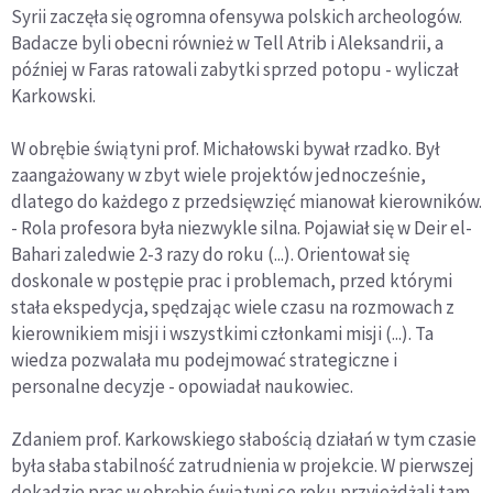
Syrii zaczęła się ogromna ofensywa polskich archeologów.
Badacze byli obecni również w Tell Atrib i Aleksandrii, a
później w Faras ratowali zabytki sprzed potopu - wyliczał
Karkowski.
W obrębie świątyni prof. Michałowski bywał rzadko. Był
zaangażowany w zbyt wiele projektów jednocześnie,
dlatego do każdego z przedsięwzięć mianował kierowników.
- Rola profesora była niezwykle silna. Pojawiał się w Deir el-
Bahari zaledwie 2-3 razy do roku (...). Orientował się
doskonale w postępie prac i problemach, przed którymi
stała ekspedycja, spędzając wiele czasu na rozmowach z
kierownikiem misji i wszystkimi członkami misji (...). Ta
wiedza pozwalała mu podejmować strategiczne i
personalne decyzje - opowiadał naukowiec.
Zdaniem prof. Karkowskiego słabością działań w tym czasie
była słaba stabilność zatrudnienia w projekcie. W pierwszej
dekadzie prac w obrębie świątyni co roku przyjeżdżali tam