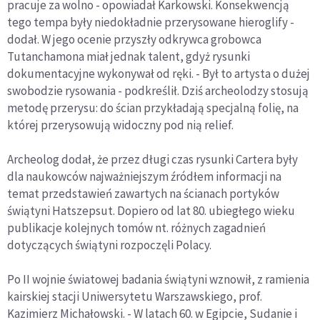
pracuje za wolno - opowiadał Karkowski. Konsekwencją
tego tempa były niedokładnie przerysowane hieroglify -
dodał. W jego ocenie przyszły odkrywca grobowca
Tutanchamona miał jednak talent, gdyż rysunki
dokumentacyjne wykonywał od ręki. - Był to artysta o dużej
swobodzie rysowania - podkreślił. Dziś archeolodzy stosują
metodę przerysu: do ścian przykładają specjalną folię, na
której przerysowują widoczny pod nią relief.
Archeolog dodał, że przez długi czas rysunki Cartera były
dla naukowców najważniejszym źródłem informacji na
temat przedstawień zawartych na ścianach portyków
świątyni Hatszepsut. Dopiero od lat 80. ubiegłego wieku
publikacje kolejnych tomów nt. różnych zagadnień
dotyczących świątyni rozpoczęli Polacy.
Po II wojnie światowej badania świątyni wznowił, z ramienia
kairskiej stacji Uniwersytetu Warszawskiego, prof.
Kazimierz Michałowski. - W latach 60. w Egipcie, Sudanie i