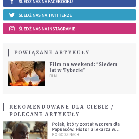
ŚLEDŹ NAS NA FACEBOOKU
ŚLEDŹ NAS NA TWITTERZE
ŚLEDŹ NAS NA INSTAGRAMIE
POWIĄZANE ARTYKUŁY
Film na weekend: "Siedem
lat w Tybecie"
FILM
REKOMENDOWANE DLA CIEBIE /
POLECANE ARTYKUŁY
Polak, który został wzorem dla
Papuasów. Historia lekarza w
sutannie, który uleczył dżunglę
PO GODZINACH