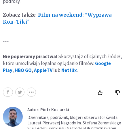
podróży.
Zobacz także
Film na weekend: "Wyprawa
Kon-Tiki"
***
Nie popieramy piractwa!
Skorzystaj z oficjalnych źródeł,
które umożliwiają legalne oglądanie filmów:
Google
Play
,
HBO GO
,
AppleTV
lub
Netflix
.
Autor: Piotr Kosiarski
Dziennikarz, podróżnik, bloger i obserwator świata.
Laureat Pierwszej Nagrody im. Stefana Żeromskiego
w 30. edycji Konkursu Nagrody SDP przyznawanej