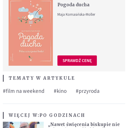
Pogoda ducha
Maja Komasińska-Moller
SPRAWDŹ CENĘ
TEMATY W ARTYKULE
#film na weekend
#kino
#przyroda
WIĘCEJ W:
PO GODZINACH
„Nawet święcenia biskupie nie