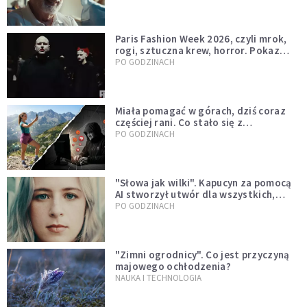
Paris Fashion Week 2026, czyli mrok,
rogi, sztuczna krew, horror. Pokaz
mody czy fascynacja diabłem?
PO GODZINACH
Miała pomagać w górach, dziś coraz
częściej rani. Co stało się z
Tatromaniakami?
PO GODZINACH
"Słowa jak wilki". Kapucyn za pomocą
AI stworzył utwór dla wszystkich,
którzy doświadczają hejtu
PO GODZINACH
"Zimni ogrodnicy". Co jest przyczyną
majowego ochłodzenia?
NAUKA I TECHNOLOGIA