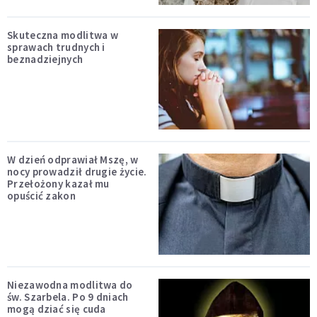
Skuteczna modlitwa w
sprawach trudnych i
beznadziejnych
W dzień odprawiał Mszę, w
nocy prowadził drugie życie.
Przełożony kazał mu
opuścić zakon
Niezawodna modlitwa do
św. Szarbela. Po 9 dniach
mogą dziać się cuda