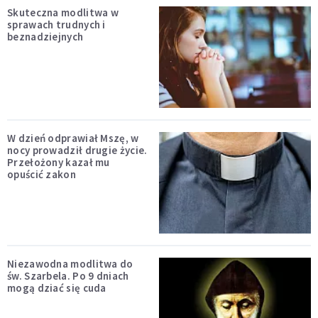
Skuteczna modlitwa w
sprawach trudnych i
beznadziejnych
W dzień odprawiał Mszę, w
nocy prowadził drugie życie.
Przełożony kazał mu
opuścić zakon
Niezawodna modlitwa do
św. Szarbela. Po 9 dniach
mogą dziać się cuda