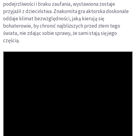
podejrzliwości i braku zaufania, wystawiona zostaje
przyjaźń z dzieciństwa. Znakomita gra aktorska doskonale
oddaje klimat bezwzględności, jaką kierują się
bohaterowie, by chronić najbliższych przed złem tego
świata, nie zdając sobie sprawy, że sami stają się jego
częścią.