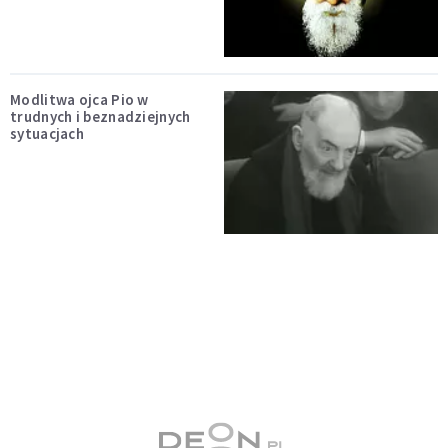
Modlitwa ojca Pio w
trudnych i beznadziejnych
sytuacjach