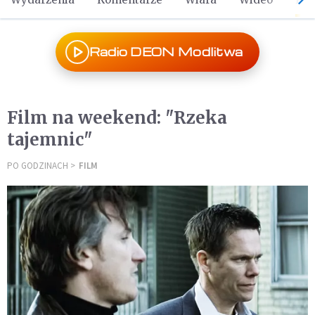
Radio DEON Modlitwa
Film na weekend: "Rzeka
tajemnic"
PO GODZINACH
FILM