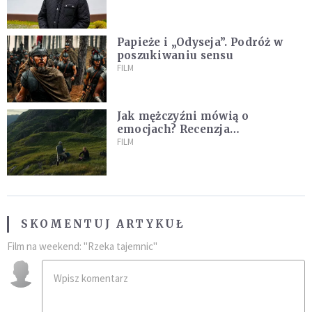
Papieże i „Odyseja”. Podróż w
poszukiwaniu sensu
FILM
Jak mężczyźni mówią o
emocjach? Recenzja
najnowszego filmu Barta
FILM
Schrijvera „Wędrówka na
północ”
SKOMENTUJ ARTYKUŁ
Film na weekend: "Rzeka tajemnic"