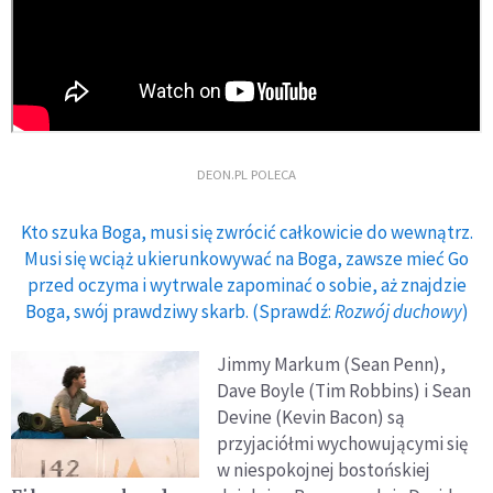
DEON.PL POLECA
Kto szuka Boga, musi się zwrócić całkowicie do wewnątrz.
Musi się wciąż ukierunkowywać na Boga, zawsze mieć Go
przed oczyma i wytrwale zapominać o sobie, aż znajdzie
Boga, swój prawdziwy skarb. (Sprawdź:
Rozwój duchowy
)
Jimmy Markum (Sean Penn),
Dave Boyle (Tim Robbins) i Sean
Devine (Kevin Bacon) są
przyjaciółmi wychowującymi się
w niespokojnej bostońskiej