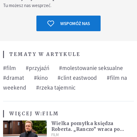
Tu możesz nas wesprzeć.
WSPOMÓŻ NAS
TEMATY W ARTYKULE
#film
#przyjaźń
#molestowanie seksualne
#dramat
#kino
#clint eastwood
#film na
weekend
#rzeka tajemnic
WIĘCEJ W:
FILM
Wielka pomyłka księdza
Roberta. „Ranczo” wraca po
latach
FILM