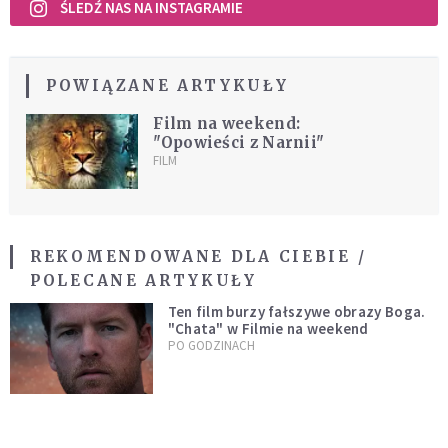
ŚLEDŹ NAS NA INSTAGRAMIE
POWIĄZANE ARTYKUŁY
Film na weekend:
"Opowieści z Narnii"
FILM
REKOMENDOWANE DLA CIEBIE /
POLECANE ARTYKUŁY
Ten film burzy fałszywe obrazy Boga.
"Chata" w Filmie na weekend
PO GODZINACH
Ujawniono datę premiery szóstego
sezonu "The Chosen". Twórcy serialu