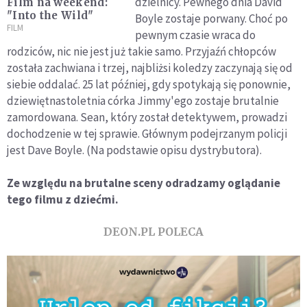
dzielnicy. Pewnego dnia David
Film na weekend:
"Into the Wild"
Boyle zostaje porwany. Choć po
FILM
pewnym czasie wraca do
rodziców, nic nie jest już takie samo. Przyjaźń chłopców
została zachwiana i trzej, najbliżsi koledzy zaczynają się od
siebie oddalać. 25 lat później, gdy spotykają się ponownie,
dziewiętnastoletnia córka Jimmy'ego zostaje brutalnie
zamordowana. Sean, który został detektywem, prowadzi
dochodzenie w tej sprawie. Głównym podejrzanym policji
jest Dave Boyle. (Na podstawie opisu dystrybutora).
Ze względu na brutalne sceny odradzamy oglądanie
tego filmu z dziećmi.
DEON.PL POLECA