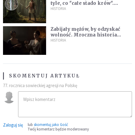
tyle, co "całe stado krów".
Niezwykłe znalezisko na
HISTORIA
Pomorzu
Zabijały mężów, by odzyskać
wolność. Mroczna historia
Fanny Lambert z Marsylii
HISTORIA
SKOMENTUJ ARTYKUŁ
77. rocznica sowieckiej agresji na Polskę
Zaloguj się
lub
skomentuj jako Gość
Twój komentarz będzie moderowany