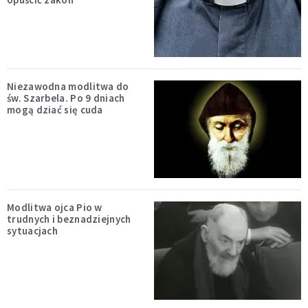
Niezawodna modlitwa do
św. Szarbela. Po 9 dniach
mogą dziać się cuda
Modlitwa ojca Pio w
trudnych i beznadziejnych
sytuacjach