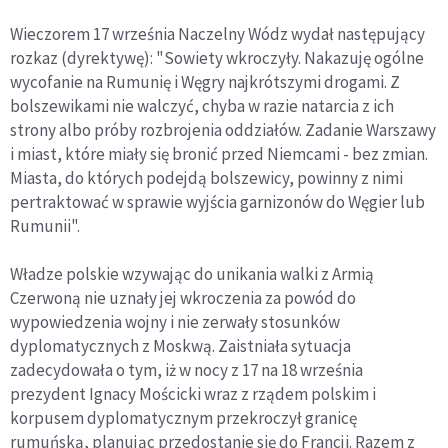
Wieczorem 17 września Naczelny Wódz wydał następujący
rozkaz (dyrektywę): "Sowiety wkroczyły. Nakazuję ogólne
wycofanie na Rumunię i Węgry najkrótszymi drogami. Z
bolszewikami nie walczyć, chyba w razie natarcia z ich
strony albo próby rozbrojenia oddziałów. Zadanie Warszawy
i miast, które miały się bronić przed Niemcami - bez zmian.
Miasta, do których podejdą bolszewicy, powinny z nimi
pertraktować w sprawie wyjścia garnizonów do Węgier lub
Rumunii".
Władze polskie wzywając do unikania walki z Armią
Czerwoną nie uznały jej wkroczenia za powód do
wypowiedzenia wojny i nie zerwały stosunków
dyplomatycznych z Moskwą. Zaistniała sytuacja
zadecydowała o tym, iż w nocy z 17 na 18 września
prezydent Ignacy Mościcki wraz z rządem polskim i
korpusem dyplomatycznym przekroczył granicę
rumuńską, planując przedostanie się do Francji. Razem z