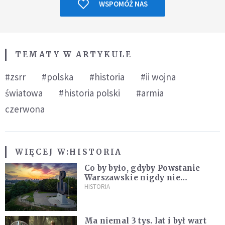
WSPOMÓŻ NAS
TEMATY W ARTYKULE
#zsrr
#polska
#historia
#ii wojna
światowa
#historia polski
#armia
czerwona
WIĘCEJ W:
HISTORIA
Co by było, gdyby Powstanie
Warszawskie nigdy nie
wybuchło? Historia
HISTORIA
alternatywna bez prostych
odpowiedzi
Ma niemal 3 tys. lat i był wart