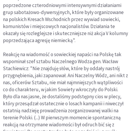
poprzedzone czterodniowymi intensywnymi działaniami
grup sabotażowo-dywersyjnych, które były organizowane
na polskich Kresach Wschodnich przez wywiad sowiecki,
komunistów i miejscowych nacjonalistów. Działania te
okazały się rozleglejsze i skuteczniejsze niż akcja V kolumny
poprzedzająca agresję niemiecką".
Reakcję na wiadomość o sowieckiej napaści na Polskę tak
wspominał szef sztabu Naczelnego Wodza gen. Wacław
Stachiewicz: "Nie znajduję słów, które by oddały nastrój
przygnębienia, jaki zapanował. Ani Naczelny Wódz, ani nikt z
nas, oficerów Sztabu, nie miał najmniejszych wątpliwości
co do charakteru, w jakim Sowiety wkroczyły do Polski.
Było dla nas jasne, że dostaliśmy podstępny cios w plecy,
który przesądzał ostatecznie o losach kampanii i niweczył
ostatnią nadzieję prowadzenia zorganizowanej walki na
terenie Polski. (...) W pierwszym momencie spontaniczną
reakcją na otrzymane wiadomości był odruch bić się z