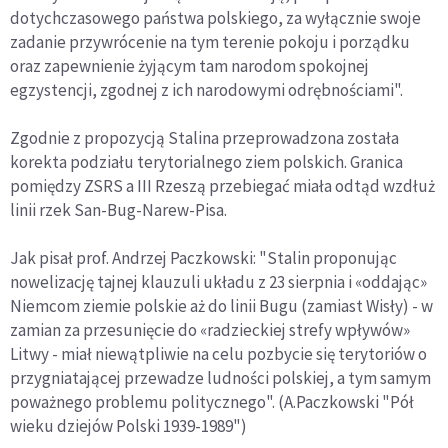
dotychczasowego państwa polskiego, za wyłącznie swoje
zadanie przywrócenie na tym terenie pokoju i porządku
oraz zapewnienie żyjącym tam narodom spokojnej
egzystencji, zgodnej z ich narodowymi odrębnościami".
Zgodnie z propozycją Stalina przeprowadzona została
korekta podziału terytorialnego ziem polskich. Granica
pomiędzy ZSRS a III Rzeszą przebiegać miała odtąd wzdłuż
linii rzek San-Bug-Narew-Pisa.
Jak pisał prof. Andrzej Paczkowski: "Stalin proponując
nowelizację tajnej klauzuli układu z 23 sierpnia i «oddając»
Niemcom ziemie polskie aż do linii Bugu (zamiast Wisły) - w
zamian za przesunięcie do «radzieckiej strefy wpływów»
Litwy - miał niewątpliwie na celu pozbycie się terytoriów o
przygniatającej przewadze ludności polskiej, a tym samym
poważnego problemu politycznego". (A.Paczkowski "Pół
wieku dziejów Polski 1939-1989")