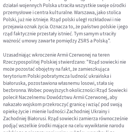
działań wojennych Polska utraciła wszystkie swoje ośrodki
przemysłowe i centra kulturalne. Warszawa, jako stolica
Polski, już nie istnieje. Rząd polski uległ rozkładowi i nie
przejawia oznak życia. Oznacza to, że państwo polskie i jego
rząd faktycznie przestały istnieć. Tym samym utraciły
ważność umowy zawarte pomiędzy ZSRS a Polską".
Uzasadniając wkroczenie Armii Czerwonej na teren
Rzeczypospolitej Polskiej stwierdzano: "Rząd sowiecki nie
może pozostać obojętny na fakt, że zamieszkująca
terytorium Polski pobratymcza ludność ukraińska i
białoruska, pozostawiona własnemu losowi, stała się
bezbronna. Wobec powyższych okoliczności Rząd Sowiecki
polecił Naczelnemu Dowództwu Armii Czerwonej, aby
nakazało wojskom przekroczyć granicę i wziąć pod swoją
opiekę życie i mienie ludności Zachodniej Ukrainy i
Zachodniej Białorusi. Rząd sowiecki zamierza równocześnie
podjąć wszelkie środki mające na celu wywikłanie narodu