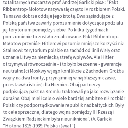
totalitarnych mocarstw prof. Andrzej Garlicki pisał: "Pakt
Ribbentrop-Mołotow nazywa się często IV rozbiorem Polski.
Ta nazwa dobrze oddaje jego istotę. Dwa sąsiadujące z
Polską państwa zawarły porozumienie dotyczące podziału
jej terytorium pomiędzy siebie. Po kilku tygodniach
porozumienie to zostało zrealizowane. Pakt Ribbentrop-
Mołotow przyniósł Hitlerowi pozornie mniejsze korzyści niż
Stalinowi: terytorium polskie na zachód od linii Wisły oraz
uznanie Litwy za niemiecką strefę wpływów. Ale Hitler
otrzymywał równocześnie - i to było bezcenne - gwarancje
neutralności Moskwy w jego konflikcie z Zachodem. Groźba
wojny na dwa fronty, przynajmniej w najbliższym czasie,
przestawała istnieć dla Niemiec. Obaj partnerzy
podpisujący pakt na Kremlu traktowali go jako rozwiązanie
doraźne. Obaj mieli cele o wiele bardziej ambitne niż rozbiór
Polski czy podporządkowanie republik nadbałtyckich. Były
to cele sprzeczne, dlatego wojna pomiędzy III Rzeszą i
Związkiem Radzieckim była nieunikniona". (A. Garlicki
"Historia 1815-1939. Polska i świat").