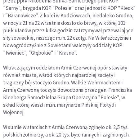
przez ppłk Nikodema Sulika-Sarneckiego pułk KOP
"Sarny", brygada KOP "Polesie" oraz jednostki KOP "Kleck"
i "Baranowicze". Z kolei w Kodziowcach, niedaleko Grodna,
w nocy z 21 na 22 września doszło do bitwy, w której 101
pułk ułanów przez kilka godzin zatrzymywał przeważające
siły sowieckie, niszcząc m.in. 22 czołgi. Na Wileńszczyźnie i
Nowogródczyźnie z Sowietami walczyły oddziały KOP
"Iwieniec", "Głębokie" i "Krasne".
Wkraczającym oddziałom Armii Czerwonej opór stawiały
również miasta, wśród których najbardziej zacięty i
tragiczny bój stoczyło Grodno. Walki z Wehrmachtem i
Armią Czerwoną toczyła dowodzona przez gen. Franciszka
Kleeberga Samodzielna Grupa Operacyjna "Polesie", w
skład której weszli m.in. marynarze Pińskiej Flotylli
Wojennej.
W sumie w starciach z Armią Czerwoną zginęło ok. 2,5 tys.
polskich żołnierzy, a ok. 20 tys. było rannych i zaginionych.