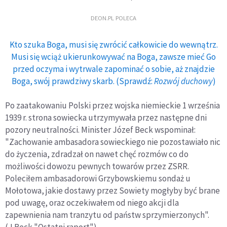
DEON.PL POLECA
Kto szuka Boga, musi się zwrócić całkowicie do wewnątrz.
Musi się wciąż ukierunkowywać na Boga, zawsze mieć Go
przed oczyma i wytrwale zapominać o sobie, aż znajdzie
Boga, swój prawdziwy skarb. (Sprawdź:
Rozwój duchowy
)
Po zaatakowaniu Polski przez wojska niemieckie 1 września
1939 r. strona sowiecka utrzymywała przez następne dni
pozory neutralności. Minister Józef Beck wspominał:
"Zachowanie ambasadora sowieckiego nie pozostawiało nic
do życzenia, zdradzał on nawet chęć rozmów co do
możliwości dowozu pewnych towarów przez ZSRR.
Poleciłem ambasadorowi Grzybowskiemu sondaż u
Mołotowa, jakie dostawy przez Sowiety mogłyby być brane
pod uwagę, oraz oczekiwałem od niego akcji dla
zapewnienia nam tranzytu od państw sprzymierzonych".