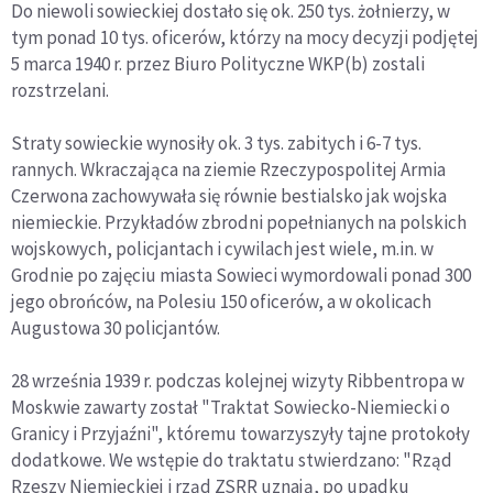
Do niewoli sowieckiej dostało się ok. 250 tys. żołnierzy, w
tym ponad 10 tys. oficerów, którzy na mocy decyzji podjętej
5 marca 1940 r. przez Biuro Polityczne WKP(b) zostali
rozstrzelani.
Straty sowieckie wynosiły ok. 3 tys. zabitych i 6-7 tys.
rannych. Wkraczająca na ziemie Rzeczypospolitej Armia
Czerwona zachowywała się równie bestialsko jak wojska
niemieckie. Przykładów zbrodni popełnianych na polskich
wojskowych, policjantach i cywilach jest wiele, m.in. w
Grodnie po zajęciu miasta Sowieci wymordowali ponad 300
jego obrońców, na Polesiu 150 oficerów, a w okolicach
Augustowa 30 policjantów.
28 września 1939 r. podczas kolejnej wizyty Ribbentropa w
Moskwie zawarty został "Traktat Sowiecko-Niemiecki o
Granicy i Przyjaźni", któremu towarzyszyły tajne protokoły
dodatkowe. We wstępie do traktatu stwierdzano: "Rząd
Rzeszy Niemieckiej i rząd ZSRR uznają, po upadku