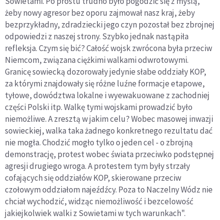
Sowietami. Po prostu trudno było pogodzić się z myślą,
żeby nowy agresor bez oporu zajmował nasz kraj, żeby
bezprzykładny, zdradziecki jego czyn pozostał bez zbrojnej
odpowiedzi z naszej strony. Szybko jednak nastąpiła
refleksja. Czym się bić? Całość wojsk zwrócona była przeciw
Niemcom, związana ciężkimi walkami odwrotowymi.
Granicę sowiecką dozorowały jedynie słabe oddziały KOP,
za którymi znajdowały się różne luźne formacje etapowe,
tyłowe, dowództwa lokalne i wyewakuowane z zachodniej
części Polski itp. Walkę tymi wojskami prowadzić było
niemożliwe. A zresztą w jakim celu? Wobec masowej inwazji
sowieckiej, walka taka żadnego konkretnego rezultatu dać
nie mogła. Chodzić mogło tylko o jeden cel - o zbrojną
demonstrację, protest wobec świata przeciwko podstępnej
agresji drugiego wroga. A protestem tym były strzały
cofających się oddziałów KOP, skierowane przeciw
czołowym oddziałom najeźdźcy. Poza to Naczelny Wódz nie
chciał wychodzić, widząc niemożliwość i bezcelowość
jakiejkolwiek walki z Sowietami w tych warunkach".