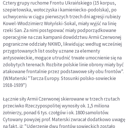
Cztery grupy ruchome Frontu Ukraińskiego (15 korpus,
szepietowska, wołoczyska i kamieniecko-podolska), po
uchwyceniu w ciągu pierwszych trzech dni agresji rubieży
Kowel-Włodzimierz Wołyński-Sokal, miały wyjść na linię
rzeki San. Za nimi postępować miały podporządkowane
operacyjnie na czas kampanii dowództwu Armii Czerwonej
pograniczne oddziały NKWD, likwidując według wcześniej
przygotowanych list osoby uznane za elementy
antysowieckie, mogące utrudnić trwałe umocnienie się na
zdobytych terenach. Rozbite polskie linie obrony miały być
atakowane frontalnie przez podstawowe siły obu frontów".
(W.Materski "Tarcza Europy. Stosunki polsko-sowieckie
1918-1939")
Łącznie siły Armii Czerwonej skierowane w trzech rzutach
przeciwko Rzeczypospolitej wynosiły ok. 1,5 miliona
żołnierzy, ponad 6 tys. czołgów i ok. 1800 samolotów.
Cytowany powyżej prof. Materski zwracał dodatkowo uwagę
na fakt, iż: "Uderzenie dwu frontów sowieckich zostało