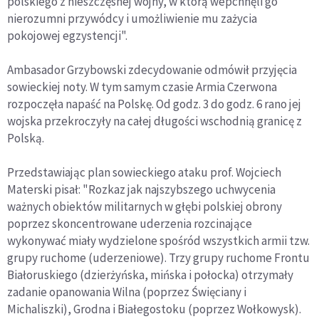
polskiego z nieszczęsnej wojny, w którą wepchnęli go
nierozumni przywódcy i umożliwienie mu zażycia
pokojowej egzystencji".
Ambasador Grzybowski zdecydowanie odmówił przyjęcia
sowieckiej noty. W tym samym czasie Armia Czerwona
rozpoczęła napaść na Polskę. Od godz. 3 do godz. 6 rano jej
wojska przekroczyły na całej długości wschodnią granicę z
Polską.
Przedstawiając plan sowieckiego ataku prof. Wojciech
Materski pisał: "Rozkaz jak najszybszego uchwycenia
ważnych obiektów militarnych w głębi polskiej obrony
poprzez skoncentrowane uderzenia rozcinające
wykonywać miały wydzielone spośród wszystkich armii tzw.
grupy ruchome (uderzeniowe). Trzy grupy ruchome Frontu
Białoruskiego (dzierżyńska, mińska i połocka) otrzymały
zadanie opanowania Wilna (poprzez Święciany i
Michaliszki), Grodna i Białegostoku (poprzez Wołkowysk).