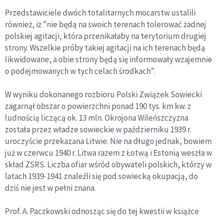
Przedstawiciele dwóch totalitarnych mocarstw ustalili
również, iż "nie będą na swoich terenach tolerować żadnej
polskiej agitacji, która przenikałaby na terytorium drugiej
strony. Wszelkie próby takiej agitacji na ich terenach będą
likwidowane, a obie strony będą się informowały wzajemnie
o podejmowanych w tych celach środkach".
W wyniku dokonanego rozbioru Polski Związek Sowiecki
zagarnął obszar o powierzchni ponad 190 tys. km kw. z
ludnością liczącą ok. 13 mln. Okrojona Wileńszczyzna
została przez władze sowieckie w październiku 1939 r.
uroczyście przekazana Litwie. Nie na długo jednak, bowiem
już w czerwcu 1940 r. Litwa razem z Łotwą i Estonią weszła w
skład ZSRS. Liczba ofiar wśród obywateli polskich, którzy w
latach 1939-1941 znaleźli się pod sowiecką okupacją, do
dziś nie jest w pełni znana.
Prof. A. Paczkowski odnosząc się do tej kwestii w książce