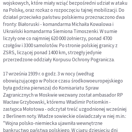
wojskowych, które miały wziąć bezpośredni udział w ataku
na Polskę, oraz rozkaz o rozpoczęciu tajnej mobilizacji. Do
działań przeciwko państwu polskiemu przeznaczono dwa
fronty: Białoruski - komandarma Michaiła Kowalowa i
Ukraiński komandarma Siemiona Timoszenki. W sumie
liczyły one co najmniej 620 000 żołnierzy, ponad 4700
czołgów i 3300 samolotów. Po stronie polskiej granicy z
ZSRS, liczącej ponad 1400 km, strzegły jedynie
przerzedzone oddziały Korpusu Ochrony Pogranicza.
17 września 1939 r. o godz. 3 w nocy (według
obowiązującego w Polsce czasu środkowoeuropejskiego
była godzina pierwsza) do Komisariatu Spraw
Zagranicznych w Moskwie wezwany został ambasador RP
Wacław Grzybowski, któremu Władimir Potiomkin -
zastępca Mołotowa - odczytał treść uzgodnionej wcześniej
z Berlinem noty. Władze sowieckie oświadczały w niej m.in.:
"Wojna polsko-niemiecka ujawniła wewnętrzne
bankructwo państwa polskiego. W ciągu dziesięciu dni