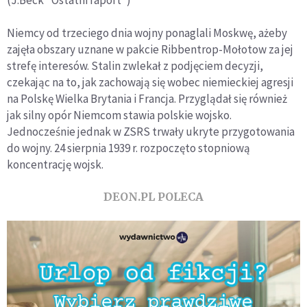
(J.Beck "Ostatni raport")
Niemcy od trzeciego dnia wojny ponaglali Moskwę, ażeby
zajęła obszary uznane w pakcie Ribbentrop-Mołotow za jej
strefę interesów. Stalin zwlekał z podjęciem decyzji,
czekając na to, jak zachowają się wobec niemieckiej agresji
na Polskę Wielka Brytania i Francja. Przyglądał się również
jak silny opór Niemcom stawia polskie wojsko.
Jednocześnie jednak w ZSRS trwały ukryte przygotowania
do wojny. 24 sierpnia 1939 r. rozpoczęto stopniową
koncentrację wojsk.
DEON.PL POLECA