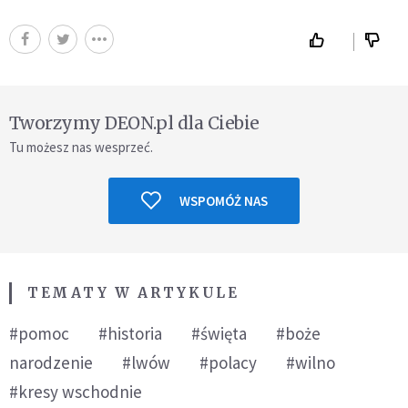
Tworzymy DEON.pl dla Ciebie
Tu możesz nas wesprzeć.
WSPOMÓŻ NAS
TEMATY W ARTYKULE
#pomoc
#historia
#święta
#boże
narodzenie
#lwów
#polacy
#wilno
#kresy wschodnie