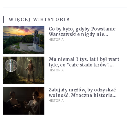
WIĘCEJ W:
HISTORIA
Co by było, gdyby Powstanie
Warszawskie nigdy nie
wybuchło? Historia
HISTORIA
alternatywna bez prostych
odpowiedzi
Ma niemal 3 tys. lat i był wart
tyle, co "całe stado krów".
Niezwykłe znalezisko na
HISTORIA
Pomorzu
Zabijały mężów, by odzyskać
wolność. Mroczna historia
Fanny Lambert z Marsylii
HISTORIA