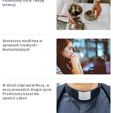
Pomodlimy się w Twojej
intencji
Skuteczna modlitwa w
sprawach trudnych i
beznadziejnych
W dzień odprawiał Mszę, w
nocy prowadził drugie życie.
Przełożony kazał mu
opuścić zakon