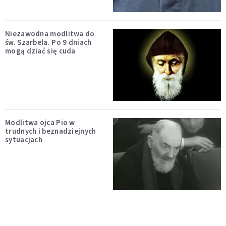
Niezawodna modlitwa do
św. Szarbela. Po 9 dniach
mogą dziać się cuda
Modlitwa ojca Pio w
trudnych i beznadziejnych
sytuacjach