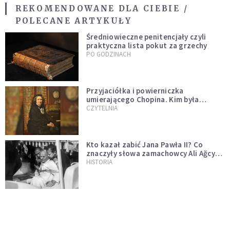
REKOMENDOWANE DLA CIEBIE /
POLECANE ARTYKUŁY
Średniowieczne penitencjały czyli
praktyczna lista pokut za grzechy
PO GODZINACH
Przyjaciółka i powierniczka
umierającego Chopina. Kim była
Marcelina Czartoryska?
CZYTELNIA
Kto kazał zabić Jana Pawła II? Co
znaczyły słowa zamachowcy Ali Ağcy
do papieża: "Dlaczego ty żyjesz"?
HISTORIA