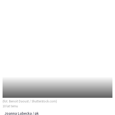
(fot. Benoit Daoust / Shutterstock.com)
10 lat temu
Joanna Lubecka / pk