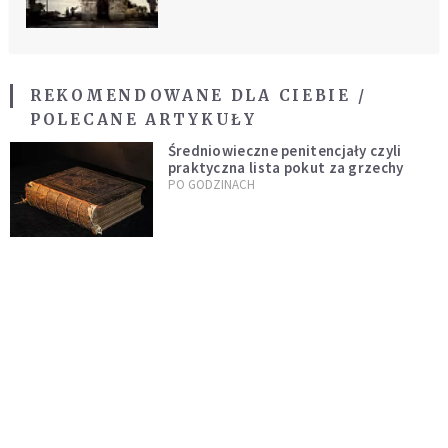
REKOMENDOWANE DLA CIEBIE /
POLECANE ARTYKUŁY
Średniowieczne penitencjały czyli
praktyczna lista pokut za grzechy
PO GODZINACH
Przyjaciółka i powierniczka
umierającego Chopina. Kim była
Marcelina Czartoryska?
CZYTELNIA
Kto kazał zabić Jana Pawła II? Co
znaczyły słowa zamachowcy Ali Ağcy
do papieża: "Dlaczego ty żyjesz"?
HISTORIA