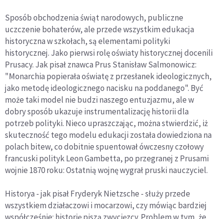
Sposób obchodzenia świąt narodowych, publiczne
uczczenie bohaterów, ale przede wszystkim edukacja
historyczna w szkołach, są elementami polityki
historycznej. Jako pierwsi rolę oświaty historycznej docenili
Prusacy. Jak pisał znawca Prus Stanisław Salmonowicz:
"Monarchia popierała oświatę z przesłanek ideologicznych,
jako metodę ideologicznego nacisku na poddanego". Być
może taki model nie budzi naszego entuzjazmu, ale w
dobry sposób ukazuje instrumentalizację historii dla
potrzeb polityki. Nieco upraszczając, można stwierdzić, iż
skuteczność tego modelu edukacji została dowiedziona na
polach bitew, co dobitnie spuentował ówczesny czołowy
francuski polityk Leon Gambetta, po przegranej z Prusami
wojnie 1870 roku: Ostatnią wojnę wygrał pruski nauczyciel.
Historya - jak pisał Fryderyk Nietzsche - służy przede
wszystkiem działaczowi i mocarzowi, czy mówiąc bardziej
współcześnie: historię piszą zwycięzcy. Problem w tym, że