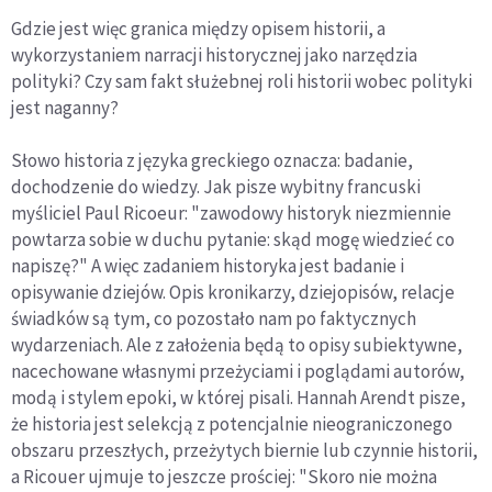
Gdzie jest więc granica między opisem historii, a
wykorzystaniem narracji historycznej jako narzędzia
polityki? Czy sam fakt służebnej roli historii wobec polityki
jest naganny?
Słowo historia z języka greckiego oznacza: badanie,
dochodzenie do wiedzy. Jak pisze wybitny francuski
myśliciel Paul Ricoeur: "zawodowy historyk niezmiennie
powtarza sobie w duchu pytanie: skąd mogę wiedzieć co
napiszę?" A więc zadaniem historyka jest badanie i
opisywanie dziejów. Opis kronikarzy, dziejopisów, relacje
świadków są tym, co pozostało nam po faktycznych
wydarzeniach. Ale z założenia będą to opisy subiektywne,
nacechowane własnymi przeżyciami i poglądami autorów,
modą i stylem epoki, w której pisali. Hannah Arendt pisze,
że historia jest selekcją z potencjalnie nieograniczonego
obszaru przeszłych, przeżytych biernie lub czynnie historii,
a Ricouer ujmuje to jeszcze prościej: "Skoro nie można