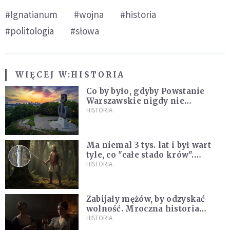
#Ignatianum
#wojna
#historia
#politologia
#słowa
WIĘCEJ W:
HISTORIA
Co by było, gdyby Powstanie
Warszawskie nigdy nie
wybuchło? Historia
HISTORIA
alternatywna bez prostych
odpowiedzi
Ma niemal 3 tys. lat i był wart
tyle, co "całe stado krów".
Niezwykłe znalezisko na
HISTORIA
Pomorzu
Zabijały mężów, by odzyskać
wolność. Mroczna historia
Fanny Lambert z Marsylii
HISTORIA