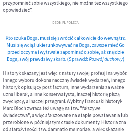
przypomnieć sobie wszystkiego, nie można też wszystkiego
opowiedzieć".
DEON.PL POLECA
Kto szuka Boga, musi się zwrócić całkowicie do wewnątrz.
Musi się wciąż ukierunkowywać na Boga, zawsze mieć Go
przed oczyma i wytrwale zapominać o sobie, aż znajdzie
Boga, swój prawdziwy skarb. (Sprawdź:
Rozwój duchowy
)
Historyk skazany jest więc z natury swojej profesji na wybór.
Innego wyboru dokona naoczny świadek wydarzeń, innego
historyk opisujący post factum, inne wydarzenia za ważne
uzna liberał, a inne konserwatysta, inaczej historię piszą
zwycięzcy, a inaczej przegrani. Wybitny francuski historyk
Marc Bloch zwraca też uwagę na tzw. "fałszywe
świadectwa", a więc sfałszowane na etapie powstawania lub
przerobione w późniejszym czasie dokumenty. Historia zna
od starożytności tzw. damnatio memoriae, a więc skazanie