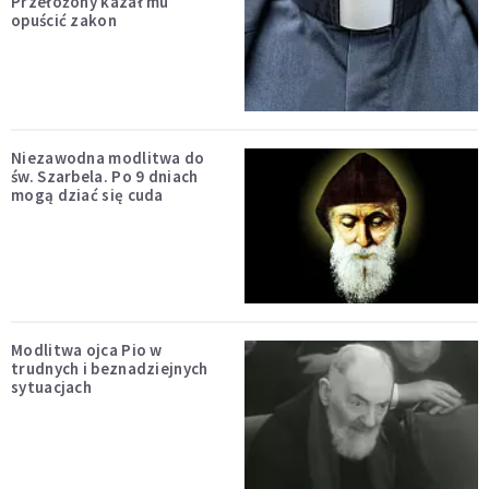
Przełożony kazał mu
opuścić zakon
Niezawodna modlitwa do
św. Szarbela. Po 9 dniach
mogą dziać się cuda
Modlitwa ojca Pio w
trudnych i beznadziejnych
sytuacjach