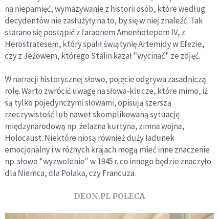
na niepamięć, wymazywanie z historii osób, które według
decydentów nie zasłużyły na to, by się w niej znaleźć. Tak
starano się postąpić z faraonem Amenhotepem IV, z
Herostratesem, który spalił świątynię Artemidy w Efezie,
czy z Jeżowem, którego Stalin kazał "wycinać" ze zdjęć.
W narracji historycznej słowo, pojęcie odgrywa zasadniczą
rolę. Warto zwrócić uwagę na słowa-klucze, które mimo, iż
są tylko pojedynczymi słowami, opisują szerszą
rzeczywistość lub nawet skomplikowaną sytuację
międzynarodową np. żelazna kurtyna, zimna wojna,
Holocaust. Niektóre niosą również duży ładunek
emocjonalny i w różnych krajach mogą mieć inne znaczenie
np. słowo "wyzwolenie" w 1945 r. co innego będzie znaczyło
dla Niemca, dla Polaka, czy Francuza.
DEON.PL POLECA