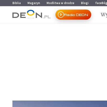
Przejdź do menu głównego
Przejdź do treści
Biblia
Magazyn
Modlitwa w drodze
Blogi
faceBó
Wy
Radio DEON