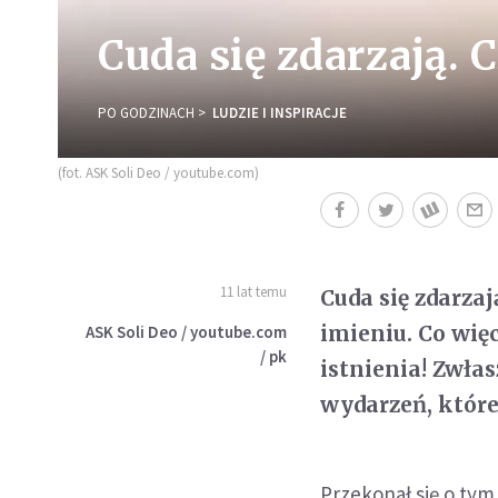
Cuda się zdarzają. C
PO GODZINACH
LUDZIE I INSPIRACJE
(fot. ASK Soli Deo / youtube.com)
11 lat temu
Cuda się zdarza
imieniu. Co wię
ASK Soli Deo / youtube.com
/ pk
istnienia! Zwła
wydarzeń, które
Przekonał się o tym