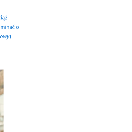
ciąż
ominać o
howy
)