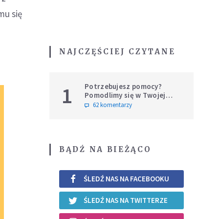
mu się
NAJCZĘŚCIEJ CZYTANE
Potrzebujesz pomocy?
1
Pomodlimy się w Twojej
intencji
62 komentarzy
BĄDŹ NA BIEŻĄCO
ŚLEDŹ NAS NA FACEBOOKU
ŚLEDŹ NAS NA TWITTERZE