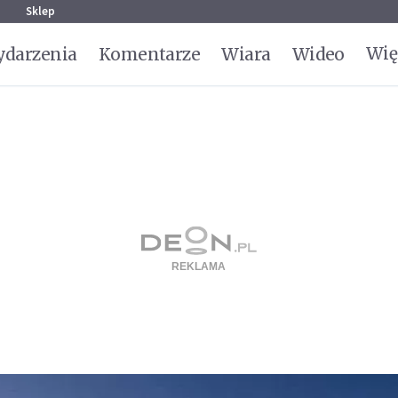
g
Sklep
Wię
darzenia
Komentarze
Wiara
Wideo