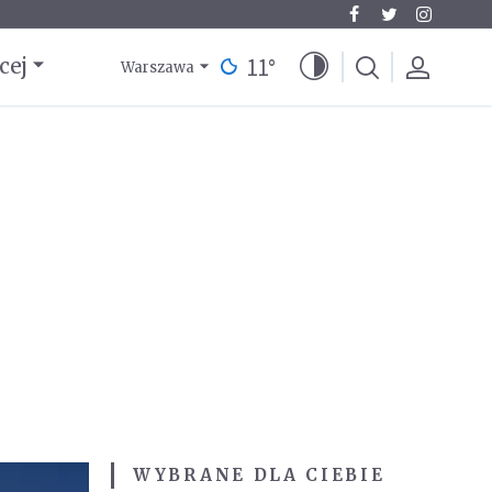
11
°
cej
Warszawa
WYBRANE DLA CIEBIE