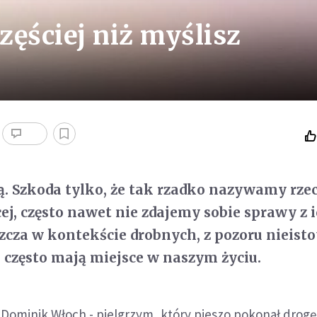
zęściej niż myślisz
ją. Szkoda tylko, że tak rzadko nazywamy rze
cej, często nawet nie zdajemy sobie sprawy z 
szcza w kontekście drobnych, z pozoru nieist
 często mają miejsce w naszym życiu.
 Dominik Włoch - pielgrzym, który pieszo pokonał drogę