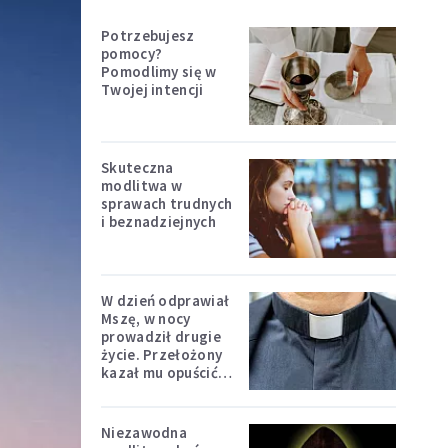
Potrzebujesz
pomocy?
Pomodlimy się w
Twojej intencji
Skuteczna
modlitwa w
sprawach trudnych
i beznadziejnych
W dzień odprawiał
Mszę, w nocy
prowadził drugie
życie. Przełożony
kazał mu opuścić
zakon
Niezawodna