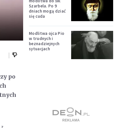
modlitwa do św.
Szarbela. Po 9
dniach mogą dziać
się cuda
Modlitwa ojca Pio
w trudnych i
beznadziejnych
sytuacjach
czy po
ich
otnych
 z