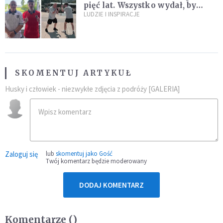
pięć lat. Wszystko wydał, by
spełnić marzenie 80-letniego
LUDZIE I INSPIRACJE
dziadka
SKOMENTUJ ARTYKUŁ
Husky i człowiek - niezwykłe zdjęcia z podróży [GALERIA]
Zaloguj się
lub
skomentuj jako Gość
Twój komentarz będzie moderowany
DODAJ KOMENTARZ
Komentarze (
)