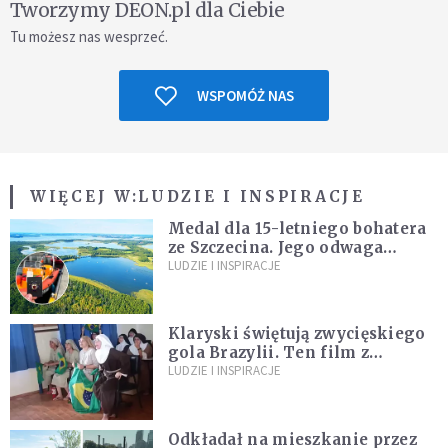
Tworzymy DEON.pl dla Ciebie
Tu możesz nas wesprzeć.
WSPOMÓŻ NAS
WIĘCEJ W:
LUDZIE I INSPIRACJE
Medal dla 15-letniego bohatera
ze Szczecina. Jego odwaga
ocaliła ludzkie życie
LUDZIE I INSPIRACJE
Klaryski świętują zwycięskiego
gola Brazylii. Ten film z
zakonnicami obejrzały już
LUDZIE I INSPIRACJE
miliony
Odkładał na mieszkanie przez