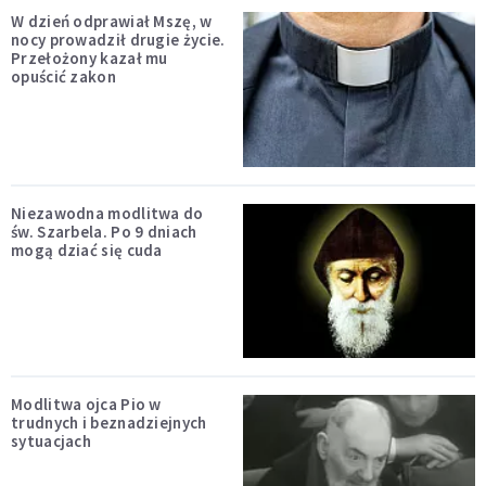
W dzień odprawiał Mszę, w
nocy prowadził drugie życie.
Przełożony kazał mu
opuścić zakon
Niezawodna modlitwa do
św. Szarbela. Po 9 dniach
mogą dziać się cuda
Modlitwa ojca Pio w
trudnych i beznadziejnych
sytuacjach