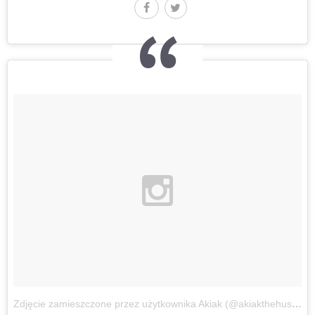
Zdjęcie zamieszczone przez użytkownika Akiak (@akiakthehusky)