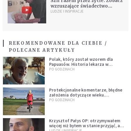
Szli razem przez życie. Zobacz
wzruszające świadectwo
miłości [WIDEO]
LUDZIE I INSPIRACJE
REKOMENDOWANE DLA CIEBIE /
POLECANE ARTYKUŁY
Polak, który został wzorem dla
Papuasów. Historia lekarza w
sutannie, który uleczył dżunglę
PO GODZINACH
Protekcjonalne komentarze, błędne
założenia dotyczące wieku.
Stereotypy ranią, kłamią i rozrywają
PO GODZINACH
więzi
Krzysztof Pałys OP: otrzymywałem
więcej niż byłem w stanie przyjąć, a
Bóg stawał się bardziej realny niż
LUDZIE I INSPIRACJE