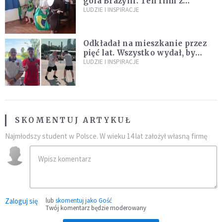
gola Brazylii. Ten film z
zakonnicami obejrzały już
LUDZIE I INSPIRACJE
miliony
Odkładał na mieszkanie przez
pięć lat. Wszystko wydał, by
spełnić marzenie 80-letniego
LUDZIE I INSPIRACJE
dziadka
SKOMENTUJ ARTYKUŁ
Najmłodszy student w Polsce. W wieku 14 lat założył własną firmę
Zaloguj się
lub
skomentuj jako Gość
Twój komentarz będzie moderowany