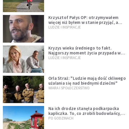
więzi
Krzysztof Pałys OP: otrzymywałem
więcej niż byłem w stanie przyjąć, a
Bóg stawał się bardziej realny niż
LUDZIE I INSPIRACJE
wszystko inne
Kryzys wieku średniego to fakt.
Najgorszy moment życia przypada w
konkretnym czasie
LUDZIE I INSPIRACJE
Orla Straż: "Ludzie mają dość ckliwego
użalania się nad biednymi dziećmi"
WIARA I SPOŁECZEŃSTWO
Na ich drodze stanęła podkarpacka
kapliczka. To, co zrobili budowlańcy,
wzrusza i daje nadzieję [GALERIA]
PO GODZINACH