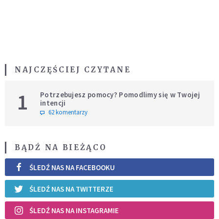
NAJCZĘŚCIEJ CZYTANE
1
Potrzebujesz pomocy? Pomodlimy się w Twojej
intencji
62 komentarzy
BĄDŹ NA BIEŻĄCO
ŚLEDŹ NAS NA FACEBOOKU
ŚLEDŹ NAS NA TWITTERZE
ŚLEDŹ NAS NA INSTAGRAMIE