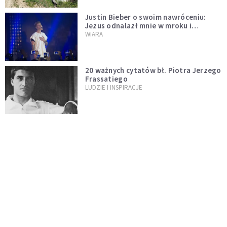
Justin Bieber o swoim nawróceniu:
Jezus odnalazł mnie w mroku i
wyciągnął mnie stamtąd
WIARA
20 ważnych cytatów bł. Piotra Jerzego
Frassatiego
LUDZIE I INSPIRACJE