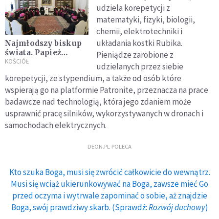
udziela korepetycji z
matematyki, fizyki, biologii,
chemii, elektrotechniki i
układania kostki Rubika.
Najmłodszy biskup
świata. Papież
Pieniądze zarobione z
Franciszek
KOŚCIÓŁ
udzielanych przez siebie
zatwierdził
korepetycji, ze stypendium, a także od osób które
nominację
wspierają go na platformie Patronite, przeznacza na prace
badawcze nad technologią, która jego zdaniem może
usprawnić pracę silników, wykorzystywanych w dronach i
samochodach elektrycznych.
DEON.PL POLECA
Kto szuka Boga, musi się zwrócić całkowicie do wewnątrz.
Musi się wciąż ukierunkowywać na Boga, zawsze mieć Go
przed oczyma i wytrwale zapominać o sobie, aż znajdzie
Boga, swój prawdziwy skarb. (Sprawdź:
Rozwój duchowy
)