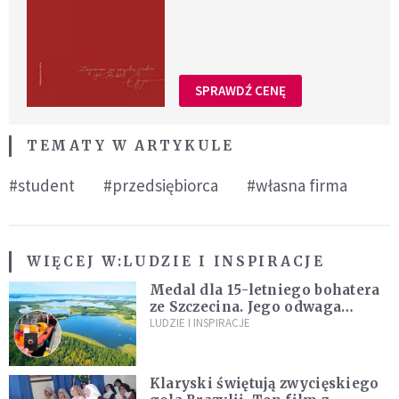
SPRAWDŹ CENĘ
TEMATY W ARTYKULE
#student
#przedsiębiorca
#własna firma
WIĘCEJ W:
LUDZIE I INSPIRACJE
Medal dla 15-letniego bohatera
ze Szczecina. Jego odwaga
ocaliła ludzkie życie
LUDZIE I INSPIRACJE
Klaryski świętują zwycięskiego