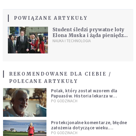
POWIĄZANE ARTYKUŁY
Student śledzi prywatne loty
Elona Muska i żąda pieniędzy
za zaprzestanie swoich
NAUKA I TECHNOLOGIA
działań
REKOMENDOWANE DLA CIEBIE /
POLECANE ARTYKUŁY
Polak, który został wzorem dla
Papuasów. Historia lekarza w
sutannie, który uleczył dżunglę
PO GODZINACH
Protekcjonalne komentarze, błędne
założenia dotyczące wieku.
Stereotypy ranią, kłamią i rozrywają
PO GODZINACH