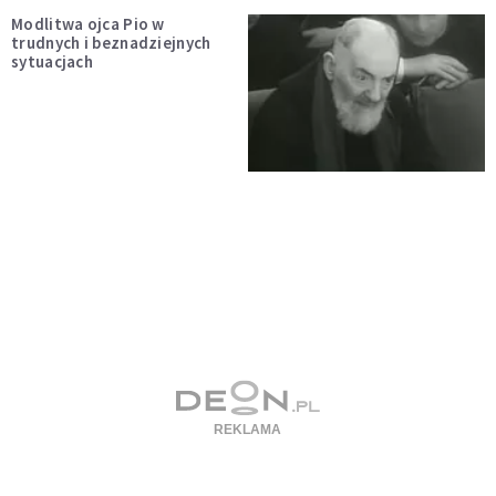
Modlitwa ojca Pio w
trudnych i beznadziejnych
sytuacjach