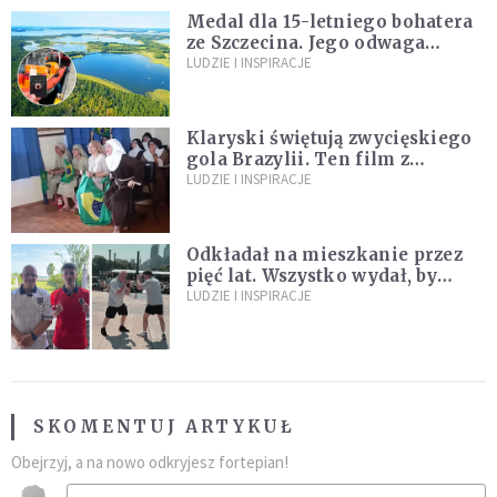
Medal dla 15-letniego bohatera
ze Szczecina. Jego odwaga
ocaliła ludzkie życie
LUDZIE I INSPIRACJE
Klaryski świętują zwycięskiego
gola Brazylii. Ten film z
zakonnicami obejrzały już
LUDZIE I INSPIRACJE
miliony
Odkładał na mieszkanie przez
pięć lat. Wszystko wydał, by
spełnić marzenie 80-letniego
LUDZIE I INSPIRACJE
dziadka
SKOMENTUJ ARTYKUŁ
Obejrzyj, a na nowo odkryjesz fortepian!