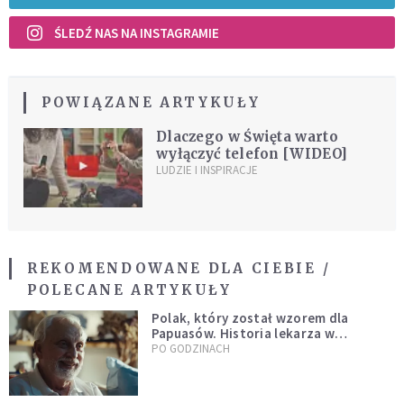
ŚLEDŹ NAS NA INSTAGRAMIE
POWIĄZANE ARTYKUŁY
Dlaczego w Święta warto
wyłączyć telefon [WIDEO]
LUDZIE I INSPIRACJE
REKOMENDOWANE DLA CIEBIE /
POLECANE ARTYKUŁY
Polak, który został wzorem dla
Papuasów. Historia lekarza w
sutannie, który uleczył dżunglę
PO GODZINACH