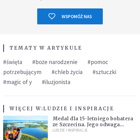
WSPOMÓŻ NAS
TEMATY W ARTYKULE
#święta
#boże narodzenie
#pomoc
potrzebującym
#chleb życia
#sztuczki
#magic of y
#iluzjonista
WIĘCEJ W:
LUDZIE I INSPIRACJE
Medal dla 15-letniego bohatera
ze Szczecina. Jego odwaga
ocaliła ludzkie życie
LUDZIE I INSPIRACJE