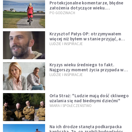
Protekcjonalne komentarze, błędne
założenia dotyczące wieku.
Stereotypy ranią, kłamią i rozrywają
PO GODZINACH
więzi
Krzysztof Pałys OP: otrzymywałem
więcej niż byłem w stanie przyjąć, a
Bóg stawał się bardziej realny niż
LUDZIE I INSPIRACJE
wszystko inne
Kryzys wieku średniego to fakt.
Najgorszy moment życia przypada w
konkretnym czasie
LUDZIE I INSPIRACJE
Orla Straż: "Ludzie mają dość ckliwego
użalania się nad biednymi dziećmi"
WIARA I SPOŁECZEŃSTWO
Na ich drodze stanęła podkarpacka
kapliczka. To, co zrobili budowlańcy,