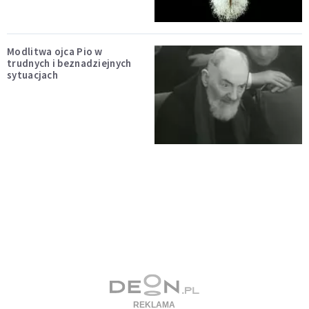
Modlitwa ojca Pio w
trudnych i beznadziejnych
sytuacjach