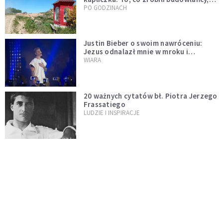
wzrusza i daje nadzieję [GALERIA]
PO GODZINACH
Justin Bieber o swoim nawróceniu:
Jezus odnalazł mnie w mroku i
wyciągnął mnie stamtąd
WIARA
20 ważnych cytatów bł. Piotra Jerzego
Frassatiego
LUDZIE I INSPIRACJE