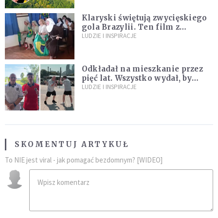
Klaryski świętują zwycięskiego
gola Brazylii. Ten film z
zakonnicami obejrzały już
LUDZIE I INSPIRACJE
miliony
Odkładał na mieszkanie przez
pięć lat. Wszystko wydał, by
spełnić marzenie 80-letniego
LUDZIE I INSPIRACJE
dziadka
SKOMENTUJ ARTYKUŁ
To NIE jest viral - jak pomagać bezdomnym? [WIDEO]