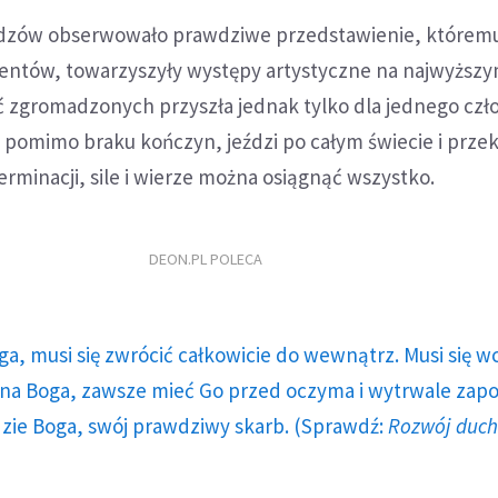
widzów obserwowało prawdziwe przedstawienie, którem
ntów, towarzyszyły występy artystyczne na najwyższ
ć zgromadzonych przyszła jednak tylko dla jednego czł
ry pomimo braku kończyn, jeździ po całym świecie i prze
erminacji, sile i wierze można osiągnąć wszystko.
DEON.PL POLECA
ga, musi się zwrócić całkowicie do wewnątrz. Musi się w
a Boga, zawsze mieć Go przed oczyma i wytrwale zap
dzie Boga, swój prawdziwy skarb. (Sprawdź:
Rozwój duc