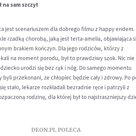
rł na sam szczyt
cica jest scenariuszem dla dobrego filmu z happy endem.
kle rzadką chorobą, jaką jest terta-amelia, objawiająca s
nym brakiem kończyn. Dla jego rodziców, którzy z
ekali na moment porodu, był to prawdziwy szok. Nic nie
 dziecko urodzi się bez rąk i nóg. Do samego momentu
 byli przekonani, że chłopiec będzie cały i zdrowy. Po 
się stało, lekarze rozkładali bezradnie ręce i patrzyli z
zpaczoną rodzinę, dla której był to najstraszniejszy dz
DEON.PL POLECA