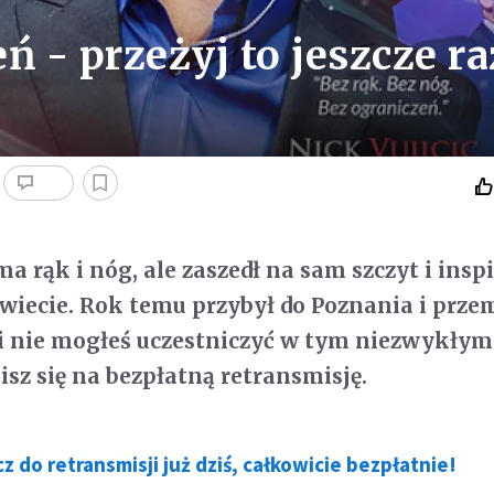
ń - przeżyj to jeszcze ra
ma rąk i nóg, ale zaszedł na sam szczyt i insp
świecie. Rok temu przybył do Poznania i prz
li nie mogłeś uczestniczyć w tym niezwykłym
isz się na bezpłatną retransmisję.
z do retransmisji już dziś, całkowicie bezpłatnie!