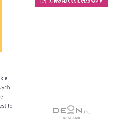
ŚLEDŹ NAS NA INSTAGRAMIE
ykle
iwych
ie
est to