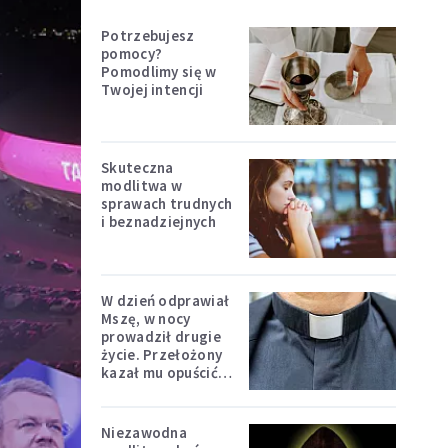
Potrzebujesz
pomocy?
Pomodlimy się w
Twojej intencji
Skuteczna
modlitwa w
sprawach trudnych
i beznadziejnych
W dzień odprawiał
Mszę, w nocy
prowadził drugie
życie. Przełożony
kazał mu opuścić
zakon
Niezawodna