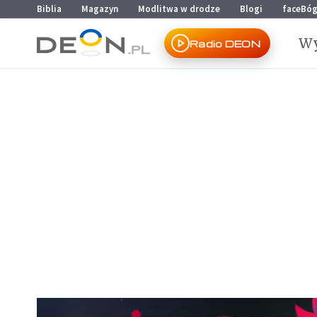
Przejdź do menu głównego
Przejdź do treści
Biblia
Magazyn
Modlitwa w drodze
Blogi
faceBó
Wy
Radio DEON