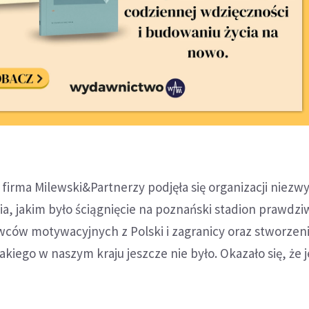
firma Milewski&Partnerzy podjęła się organizacji niezw
a, jakim było ściągnięcie na poznański stadion prawdz
wców motywacyjnych z Polski i zagranicy oraz stworzen
akiego w naszym kraju jeszcze nie było. Okazało się, że j