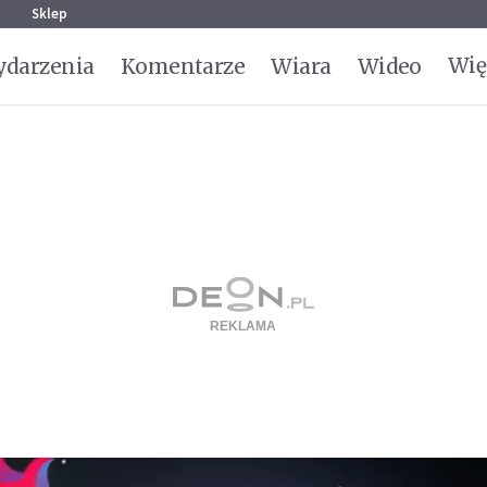
g
Sklep
Wię
darzenia
Komentarze
Wiara
Wideo