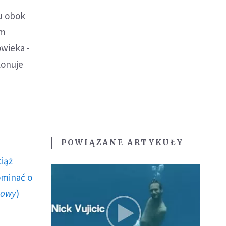
u obok
ym
owieka -
konuje
POWIĄZANE ARTYKUŁY
ciąż
ominać o
howy
)