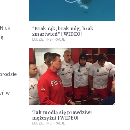
 Nick
"Brak rąk, brak nóg, brak
zmartwień" [WIDEO]
ię
LUDZIE I INSPIRACJE
porodzie
ień w
Tak modlą się prawdziwi
mężczyźni [WIDEO]
LUDZIE I INSPIRACJE