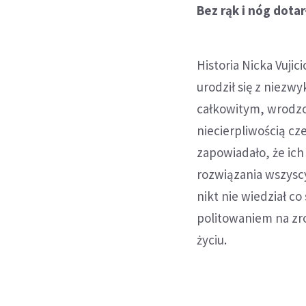
Bez rąk i nóg dota
Historia Nicka Vuji
urodził się z niezwy
całkowitym, wrodzo
niecierpliwością cz
zapowiadało, że ich
rozwiązania wszyscy
nikt nie wiedział co 
politowaniem na zro
życiu.