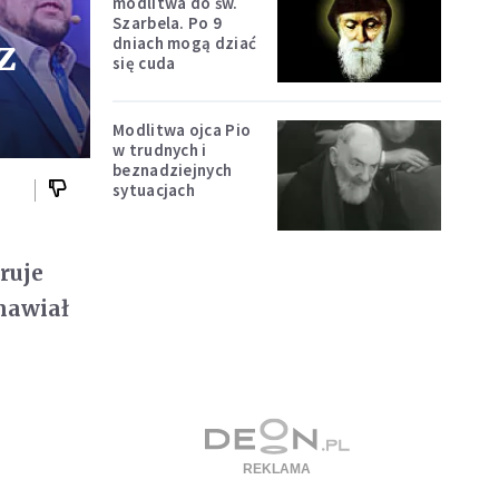
modlitwa do św.
Szarbela. Po 9
z
dniach mogą dziać
się cuda
Modlitwa ojca Pio
w trudnych i
beznadziejnych
sytuacjach
iruje
emawiał