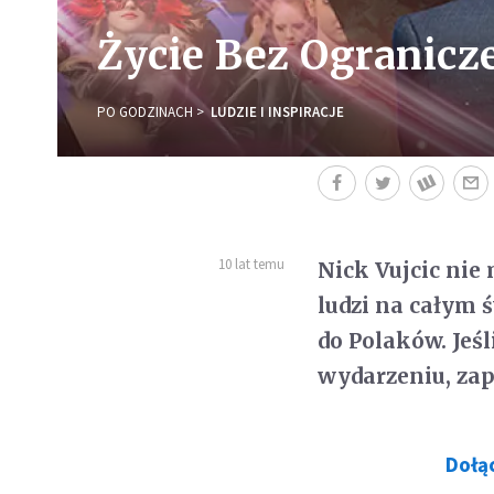
Życie Bez Ogranicze
PO GODZINACH
LUDZIE I INSPIRACJE
10 lat temu
Nick Vujcic nie 
ludzi na całym 
do Polaków. Jeś
wydarzeniu, zap
Dołąc