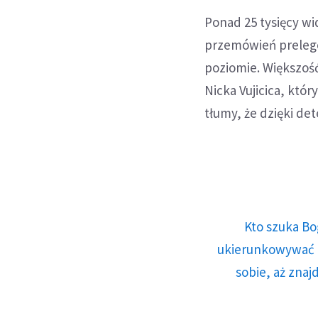
Ponad 25 tysięcy 
przemówień prelege
poziomie. Większoś
Nicka Vujicica, któ
tłumy, że dzięki det
Kto szuka Bo
ukierunkowywać n
sobie, aż znaj