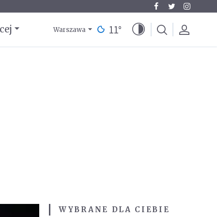
11
°
cej
Warszawa
WYBRANE DLA CIEBIE