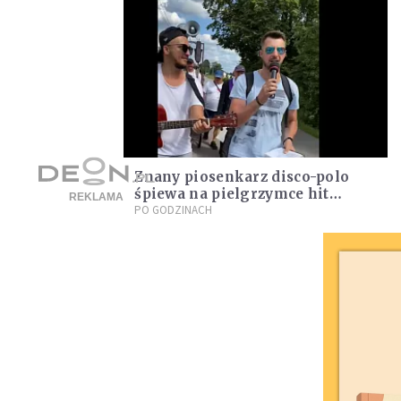
Znany piosenkarz disco-polo
śpiewa na pielgrzymce hit
Martyniuka. Takiej wersji się
PO GODZINACH
nie spodziewaliście!