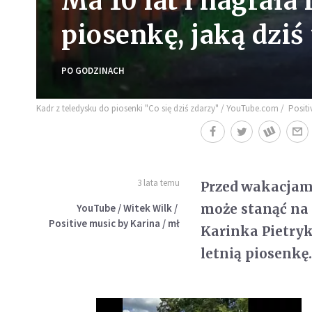
Ma 10 lat i nagrała
piosenkę, jaką dziś
PO GODZINACH
Kadr z teledysku do piosenki "Co się dziś zdarzy" / YouTube.com / Positi
3 lata temu
Przed wakacjami
może stanąć na
YouTube / Witek Wilk /
Positive music by Karina / mł
Karinka Pietryk
letnią piosenkę