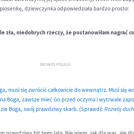
 piosenkę, dziewczynka odpowiedziała bardzo prosto:
tyle zła, niedobrych rzeczy, że postanowiłam nagrać c
DEON.PL POLECA
ga, musi się zwrócić całkowicie do wewnątrz. Musi się w
a Boga, zawsze mieć Go przed oczyma i wytrwale zap
dzie Boga, swój prawdziwy skarb. (Sprawdź:
Rozwój duc
prawdziwy hit tego lata. Nie wiem, jak dla was, ale dla