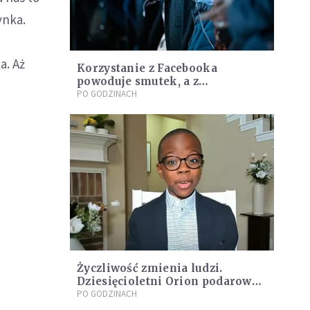
ynka.
a. Aż
Korzystanie z Facebooka
powoduje smutek, a z
Instagrama satysfakcję
PO GODZINACH
Życzliwość zmienia ludzi.
Dziesięcioletni Orion podarował
600 zabawek lokalnemu
PO GODZINACH
szpitalowi