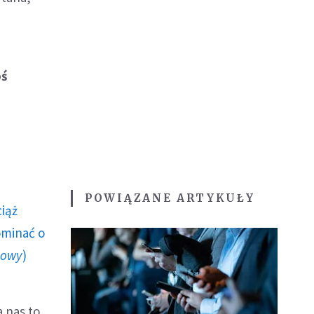
oś
POWIĄZANE ARTYKUŁY
ciąż
ominać o
howy
)
 nas to