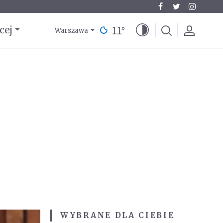
11
°
cej
Warszawa
WYBRANE DLA CIEBIE