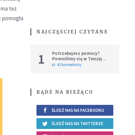
ama też
ku pomogła
NAJCZĘŚCIEJ CZYTANE
Potrzebujesz pomocy?
1
Pomodlimy się w Twojej
intencji
62 komentarzy
BĄDŹ NA BIEŻĄCO
ŚLEDŹ NAS NA FACEBOOKU
ŚLEDŹ NAS NA TWITTERZE