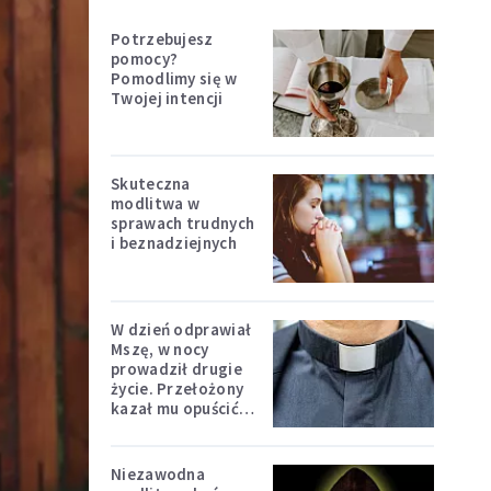
Potrzebujesz
pomocy?
Pomodlimy się w
Twojej intencji
Skuteczna
modlitwa w
sprawach trudnych
i beznadziejnych
W dzień odprawiał
Mszę, w nocy
prowadził drugie
życie. Przełożony
kazał mu opuścić
zakon
Niezawodna