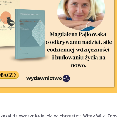
azał dziewczynkę jej ojciec chrzestny, Witek Wilk. Zap