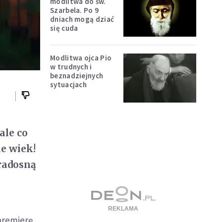
modlitwa do św.
Szarbela. Po 9
dniach mogą dziać
się cuda
Modlitwa ojca Pio
w trudnych i
beznadziejnych
sytuacjach
ale co
e wiek!
 radosną
premierę