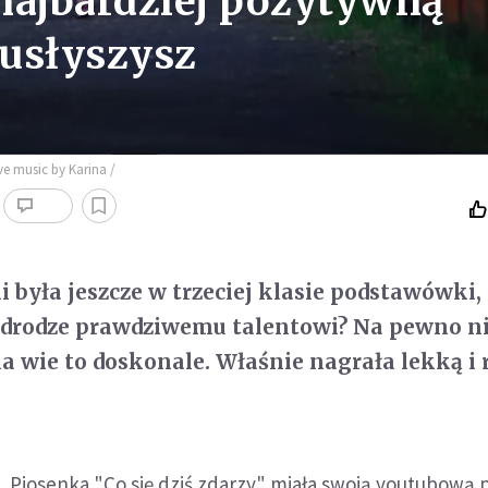
 najbardziej pozytywną
 usłyszysz
ve music by Karina /
 była jeszcze w trzeciej klasie podstawówki, 
 drodze prawdziwemu talentowi? Na pewno ni
a wie to doskonale. Właśnie nagrała lekką i
.
Piosenka "Co się dziś zdarzy" miała swoją youtubową 