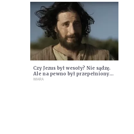
Czy Jezus był wesoły? Nie sądzę.
Ale na pewno był przepełniony
radością
WIARA