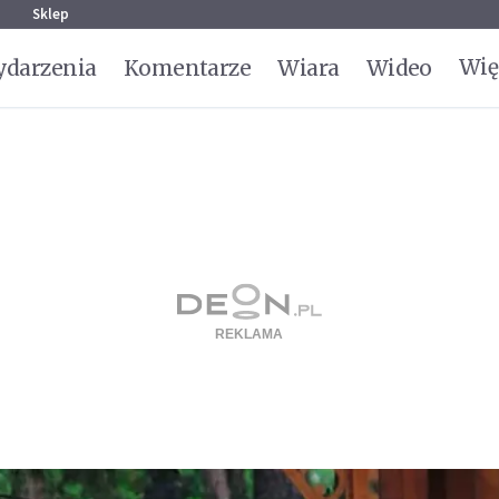
g
Sklep
Wię
darzenia
Komentarze
Wiara
Wideo