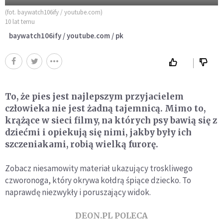
(fot. baywatch106ify / youtube.com)
10 lat temu
baywatch106ify / youtube.com / pk
To, że pies jest najlepszym przyjacielem
człowieka nie jest żadną tajemnicą. Mimo to,
krążące w sieci filmy, na których psy bawią się z
dziećmi i opiekują się nimi, jakby były ich
szczeniakami, robią wielką furorę.
Zobacz niesamowity materiał ukazujący troskliwego
czworonoga, który okrywa kołdrą śpiące dziecko. To
naprawdę niezwykły i poruszający widok.
DEON.PL POLECA