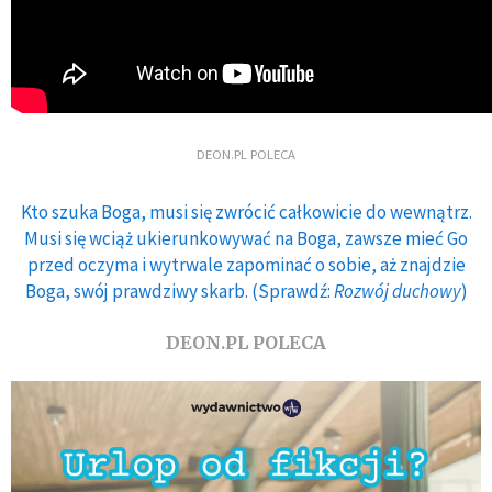
DEON.PL POLECA
Kto szuka Boga, musi się zwrócić całkowicie do wewnątrz.
Musi się wciąż ukierunkowywać na Boga, zawsze mieć Go
przed oczyma i wytrwale zapominać o sobie, aż znajdzie
Boga, swój prawdziwy skarb. (Sprawdź:
Rozwój duchowy
)
DEON.PL POLECA