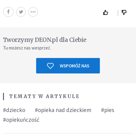
Tworzymy DEON.pl dla Ciebie
Tu możesz nas wesprzeć.
WSPOMÓŻ NAS
TEMATY W ARTYKULE
#dziecko
#opieka nad dzieckiem
#pies
#opiekuńczość