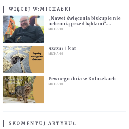
WIĘCEJ W:
MICHAŁKI
„Nawet święcenia biskupie nie
uchronią przed bąblami”.
Archidiecezja pokazała
MICHAŁKI
nagranie z pielgrzymki
Szczur i kot
MICHAŁKI
Pewnego dnia w Koluszkach
MICHAŁKI
SKOMENTUJ ARTYKUŁ