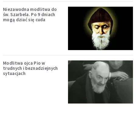
Niezawodna modlitwa do
św. Szarbela. Po 9 dniach
mogą dziać się cuda
Modlitwa ojca Pio w
trudnych i beznadziejnych
sytuacjach