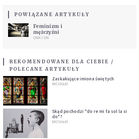
POWIĄZANE ARTYKUŁY
Feminizm i
mężczyźni
ONA I ON
REKOMENDOWANE DLA CIEBIE /
POLECANE ARTYKUŁY
Zaskakujące imiona świętych
MICHAŁKI
Skąd pochodzi "do re mi fa sol la si
do"?
MICHAŁKI