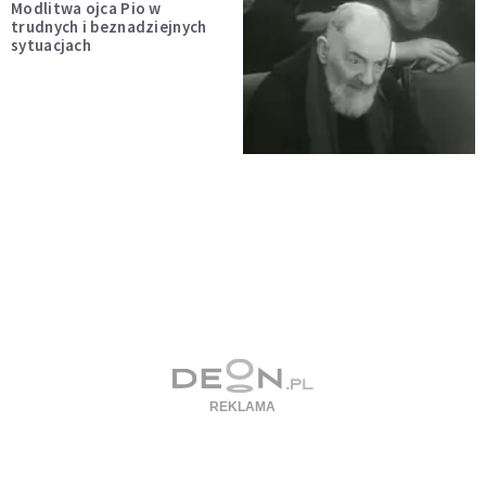
Modlitwa ojca Pio w
trudnych i beznadziejnych
sytuacjach