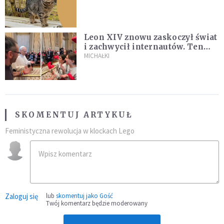
Leon XIV znowu zaskoczył świat
i zachwycił internautów. Ten
film ma już 22 mln wyświetleń!
MICHAŁKI
SKOMENTUJ ARTYKUŁ
Feministyczna rewolucja w klockach Lego
Zaloguj się
lub
skomentuj jako Gość
Twój komentarz będzie moderowany