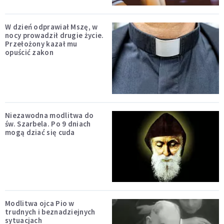
W dzień odprawiał Mszę, w
nocy prowadził drugie życie.
Przełożony kazał mu
opuścić zakon
Niezawodna modlitwa do
św. Szarbela. Po 9 dniach
mogą dziać się cuda
Modlitwa ojca Pio w
trudnych i beznadziejnych
sytuacjach