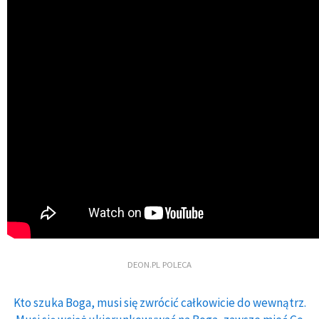
DEON.PL POLECA
Kto szuka Boga, musi się zwrócić całkowicie do wewnątrz.