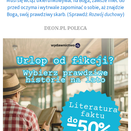
Musi się wciąż ukierunkowywać na Boga, zawsze mieć Go
przed oczyma i wytrwale zapominać o sobie, aż znajdzie
Boga, swój prawdziwy skarb. (Sprawdź:
Rozwój duchowy
)
DEON.PL POLECA