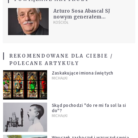
Arturo Sosa Abascal SJ
nowym generałem
Towarzystwa Jezusowego
KOŚCIÓŁ
REKOMENDOWANE DLA CIEBIE /
POLECANE ARTYKUŁY
Zaskakujące imiona świętych
MICHAŁKI
Skąd pochodzi "do re mi fa sol la si
do"?
MICHAŁKI
Wnuczek zaskoczył i wzruszył swoją