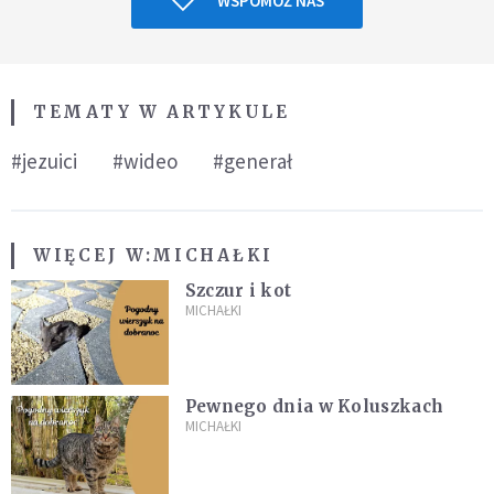
WSPOMÓŻ NAS
TEMATY W ARTYKULE
#jezuici
#wideo
#generał
WIĘCEJ W:
MICHAŁKI
Szczur i kot
MICHAŁKI
Pewnego dnia w Koluszkach
MICHAŁKI