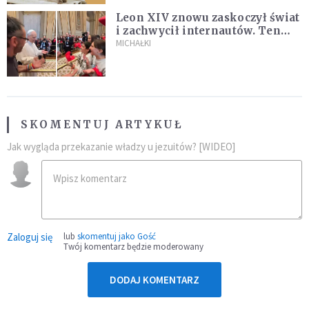
Leon XIV znowu zaskoczył świat
i zachwycił internautów. Ten
film ma już 22 mln wyświetleń!
MICHAŁKI
SKOMENTUJ ARTYKUŁ
Jak wygląda przekazanie władzy u jezuitów? [WIDEO]
Zaloguj się
lub
skomentuj jako Gość
Twój komentarz będzie moderowany
DODAJ KOMENTARZ