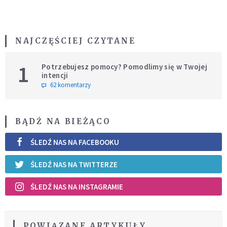
NAJCZĘŚCIEJ CZYTANE
1
Potrzebujesz pomocy? Pomodlimy się w Twojej
intencji
62 komentarzy
BĄDŹ NA BIEŻĄCO
ŚLEDŹ NAS NA FACEBOOKU
ŚLEDŹ NAS NA TWITTERZE
ŚLEDŹ NAS NA INSTAGRAMIE
POWIĄZANE ARTYKUŁY