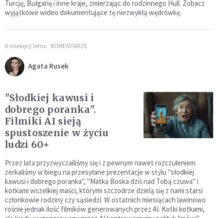
Turcję, Bułgarię i inne kraje, zmierzając do rodzinnego Hull. Zobacz
wyjątkowe wideo dokumentujące tę niezwykłą wędrówkę.
8 miesięcy temu
KOMENTARZE
Agata Rusek
"Słodkiej kawusi i
dobrego poranka".
Filmiki AI sieją
spustoszenie w życiu
ludzi 60+
Przez lata przyzwyczailiśmy się i z pewnym nawet rozczuleniem
zerkaliśmy w biegu na przesyłane prezentacje w stylu "słodkiej
kawusi i dobrego poranka", "Matka Boska dziś nad Tobą czuwa" i
kotkami wszelkiej maści, którymi szczodrze dzielą się z nami starsi
członkowie rodziny czy sąsiedzi. W ostatnich miesiącach lawinowo
rośnie jednak ilość filmików generowanych przez AI. Kotki kotkami,