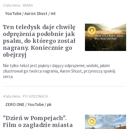
2 lata temu
WIARA
YouTube / Aaron Shust / mł
Ten teledysk daje chwilę
odprężenia podobnie jak
psalm, do którego został
nagrany. Koniecznie go
obejrzyj
Nie tylko tekst jest piękny i dający odprężenie; widoki, jakimi
zilustrował go twórca nagrania, Aaron Shust, przynoszą spokój
serca.
4 lata temu
PO GODZINACH
ZERO ONE / YouTube / pk
"Dzień w Pompejach".
Film o zagładzie miasta