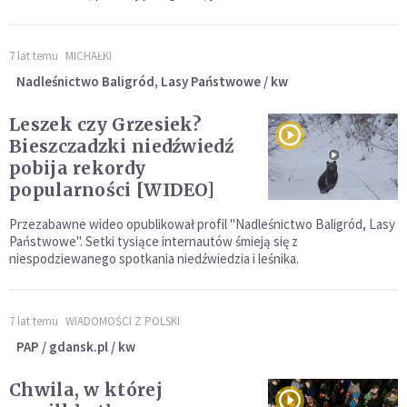
7 lat temu
MICHAŁKI
Nadleśnictwo Baligród, Lasy Państwowe / kw
Leszek czy Grzesiek?
Bieszczadzki niedźwiedź
pobija rekordy
popularności [WIDEO]
Przezabawne wideo opublikował profil "Nadleśnictwo Baligród, Lasy
Państwowe". Setki tysiące internautów śmieją się z
niespodziewanego spotkania niedźwiedzia i leśnika.
7 lat temu
WIADOMOŚCI Z POLSKI
PAP / gdansk.pl / kw
Chwila, w której