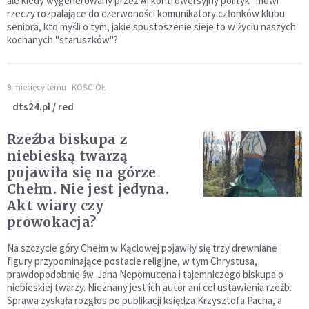
ale kiedy wygenerowany przez AI kontrowersyjny polityk "mówi"
rzeczy rozpalające do czerwoności komunikatory członków klubu
seniora, kto myśli o tym, jakie spustoszenie sieje to w życiu naszych
kochanych "staruszków"?
9 miesięcy temu
KOŚCIÓŁ
dts24.pl / red
Rzeźba biskupa z
niebieską twarzą
pojawiła się na górze
Chełm. Nie jest jedyna.
Akt wiary czy
prowokacja?
Na szczycie góry Chełm w Kąclowej pojawiły się trzy drewniane
figury przypominające postacie religijne, w tym Chrystusa,
prawdopodobnie św. Jana Nepomucena i tajemniczego biskupa o
niebieskiej twarzy. Nieznany jest ich autor ani cel ustawienia rzeźb.
Sprawa zyskała rozgłos po publikacji księdza Krzysztofa Pacha, a