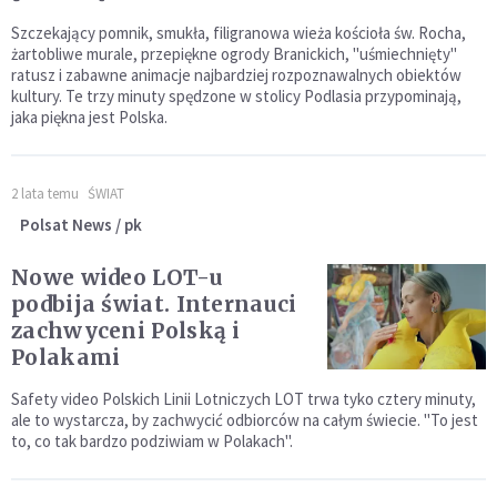
Szczekający pomnik, smukła, filigranowa wieża kościoła św. Rocha,
żartobliwe murale, przepiękne ogrody Branickich, "uśmiechnięty"
ratusz i zabawne animacje najbardziej rozpoznawalnych obiektów
kultury. Te trzy minuty spędzone w stolicy Podlasia przypominają,
jaka piękna jest Polska.
2 lata temu
ŚWIAT
Polsat News / pk
Nowe wideo LOT-u
podbija świat. Internauci
zachwyceni Polską i
Polakami
Safety video Polskich Linii Lotniczych LOT trwa tyko cztery minuty,
ale to wystarcza, by zachwycić odbiorców na całym świecie. "To jest
to, co tak bardzo podziwiam w Polakach".