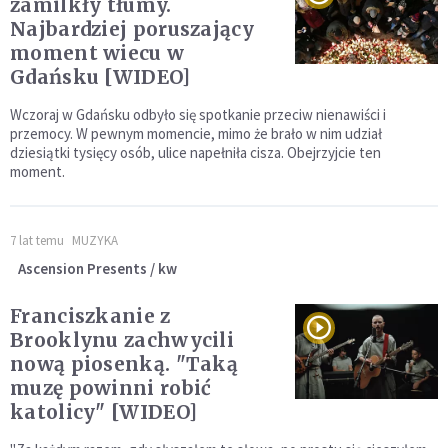
zamilkły tłumy.
Najbardziej poruszający
moment wiecu w
Gdańsku [WIDEO]
Wczoraj w Gdańsku odbyło się spotkanie przeciw nienawiści i
przemocy. W pewnym momencie, mimo że brało w nim udział
dziesiątki tysięcy osób, ulice napełniła cisza. Obejrzyjcie ten
moment.
7 lat temu
MUZYKA
Ascension Presents / kw
Franciszkanie z
Brooklynu zachwycili
nową piosenką. "Taką
muzę powinni robić
katolicy" [WIDEO]