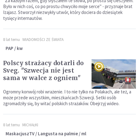
"Za każdym razem, gdy słyszałem te słowa, po prostu się cieszyłem.
Było w nich coś, co po prostu chwyciło moje serce" - przyznaje brat
Izajasz. Stworzył niezwykły utwór, który dociera do dziesiątek
tysięcy internautów.
8 lat temu
WIADOMOŚCI ZE ŚWIATA
PAP / kw
Polscy strażacy dotarli do
Sveg. "Szwecja nie jest
sama w walce z ogniem"
Ogromny konwój robi wrażenie. I to nie tylko na Polakach, ale też, a
może przede wszystkim, mieszkańcach Szwecji. Setki osób
zgromadziły się, by witać polskich strażaków. Obejrzyj wideo.
8 lat temu
MICHAŁKI
MaskacjuszTV / Langusta na palmie / ml