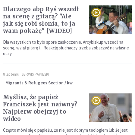
Dlaczego abp Ryś wszedł
na scenę z gitarą? "Ale
jak się robi słonia, to ja
wam pokażę" [WIDEO]
Dla wszystkich to było spore zaskoczenie. Arcybiskup wszedł na
scenę, wziął gitarę i... Reakcję słuchaczy trzeba zobaczyć na własne
oczy.
8 lat temu
SERWIS PAPIESKI
Migrants & Refugees Section / kw
Myślisz, że papież
Franciszek jest naiwny?
Najpierw obejrzyj to
wideo
Często mówi się o papieżu, że nie jest dobrym teologiem lub że jest