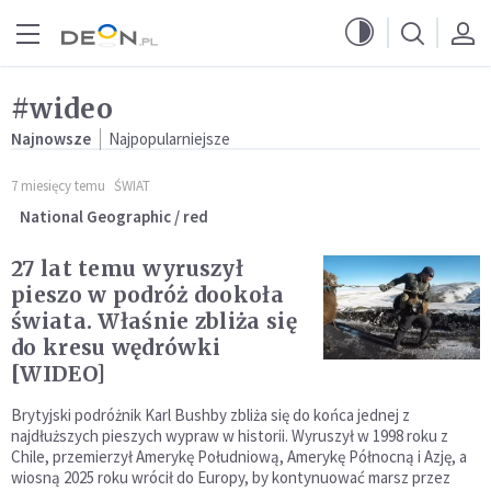
Przejdź do menu głównego
Przejdź do treści
#wideo
Najnowsze
Najpopularniejsze
7 miesięcy temu
ŚWIAT
National Geographic / red
27 lat temu wyruszył
pieszo w podróż dookoła
świata. Właśnie zbliża się
do kresu wędrówki
[WIDEO]
Brytyjski podróżnik Karl Bushby zbliża się do końca jednej z
najdłuższych pieszych wypraw w historii. Wyruszył w 1998 roku z
Chile, przemierzył Amerykę Południową, Amerykę Północną i Azję, a
wiosną 2025 roku wrócił do Europy, by kontynuować marsz przez