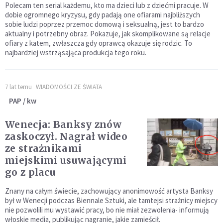
Polecam ten serial każdemu, kto ma dzieci lub z dziećmi pracuje. W
dobie ogromnego kryzysu, gdy padają one ofiarami najbliższych
sobie ludzi poprzez przemoc domową i seksualną, jest to bardzo
aktualny i potrzebny obraz. Pokazuje, jak skomplikowane są relacje
ofiary z katem, zwłaszcza gdy oprawcą okazuje się rodzic. To
najbardziej wstrząsająca produkcja tego roku.
7 lat temu
WIADOMOŚCI ZE ŚWIATA
PAP / kw
Wenecja: Banksy znów
zaskoczył. Nagrał wideo
ze strażnikami
miejskimi usuwającymi
go z placu
Znany na całym świecie, zachowujący anonimowość artysta Banksy
był w Wenecji podczas Biennale Sztuki, ale tamtejsi strażnicy miejscy
nie pozwolili mu wystawić pracy, bo nie miał zezwolenia- informują
włoskie media, publikując nagranie, jakie zamieścił.