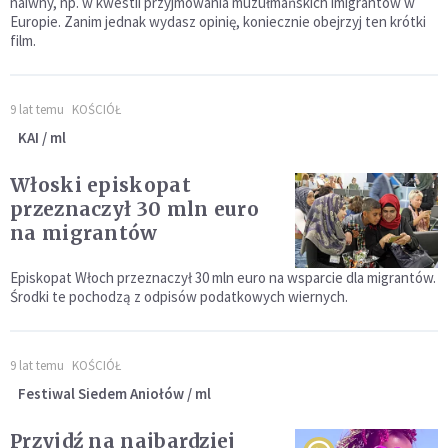
naiwny, np. w kwestii przyjmowania muzułmańskich imigrantów w
Europie. Zanim jednak wydasz opinię, koniecznie obejrzyj ten krótki
film.
9 lat temu
KOŚCIÓŁ
KAI / ml
Włoski episkopat
przeznaczył 30 mln euro
na migrantów
Episkopat Włoch przeznaczył 30 mln euro na wsparcie dla migrantów.
Środki te pochodzą z odpisów podatkowych wiernych.
9 lat temu
KOŚCIÓŁ
Festiwal Siedem Aniołów / ml
Przyjdź na najbardziej