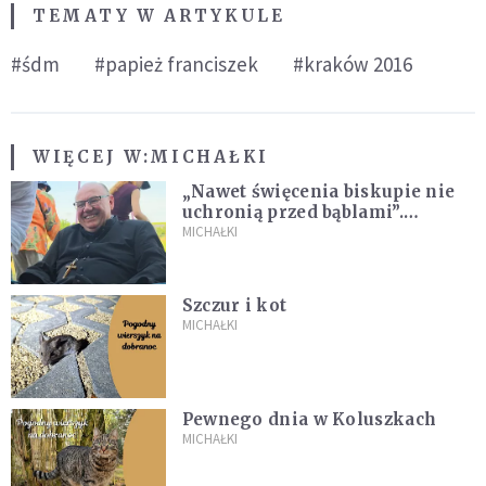
TEMATY W ARTYKULE
#śdm
#papież franciszek
#kraków 2016
WIĘCEJ W:
MICHAŁKI
„Nawet święcenia biskupie nie
uchronią przed bąblami”.
Archidiecezja pokazała
MICHAŁKI
nagranie z pielgrzymki
Szczur i kot
MICHAŁKI
Pewnego dnia w Koluszkach
MICHAŁKI