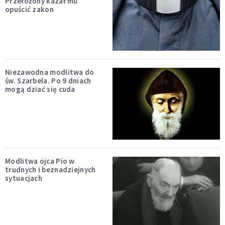
Przełożony kazał mu
opuścić zakon
Niezawodna modlitwa do
św. Szarbela. Po 9 dniach
mogą dziać się cuda
Modlitwa ojca Pio w
trudnych i beznadziejnych
sytuacjach