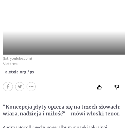
(fot. youtube.com)
5 lat temu
aleteia.org / ps
"Koncepcja płyty opiera się na trzech słowach:
wiara, nadzieja i miłość" - mówi włoski tenor.
Andrea Bocelli wydał nowy album muzyki sakralnej,