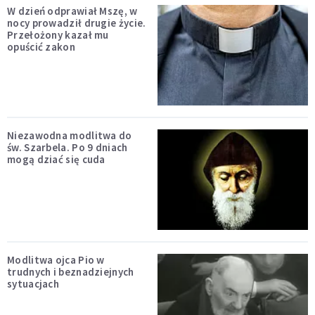
W dzień odprawiał Mszę, w
nocy prowadził drugie życie.
Przełożony kazał mu
opuścić zakon
Niezawodna modlitwa do
św. Szarbela. Po 9 dniach
mogą dziać się cuda
Modlitwa ojca Pio w
trudnych i beznadziejnych
sytuacjach