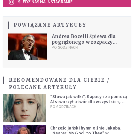
ŚLEDŹ NAS NA INSTAGRAMIE
POWIĄZANE ARTYKUŁY
Andrea Bocelli śpiewa dla
pogrążonego w rozpaczy
świata. Posłuchaj
PO GODZINACH
niezwykłego koncertu
[TRANSMISJA LIVE]
REKOMENDOWANE DLA CIEBIE /
POLECANE ARTYKUŁY
"Słowa jak wilki". Kapucyn za pomocą
AI stworzył utwór dla wszystkich,
którzy doświadczają hejtu
PO GODZINACH
Chrześcijański hymn o śnie Jakuba.
„Nearer, My God, to Thee” w