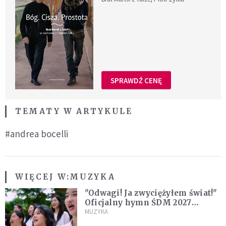
SPRAWDŹ CENĘ
TEMATY W ARTYKULE
#andrea bocelli
WIĘCEJ W:
MUZYKA
"Odwagi! Ja zwyciężyłem świat!"
Oficjalny hymn ŚDM 2027
zaprezentowany
MUZYKA