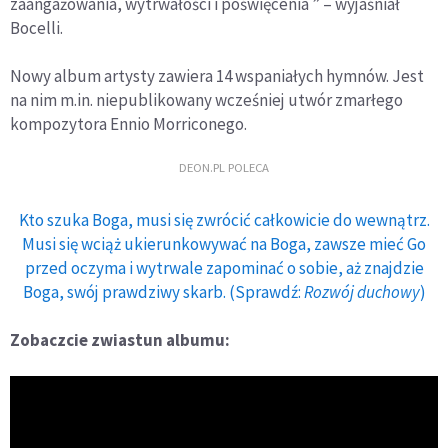
zaangażowania, wytrwałości i poświęcenia ” – wyjaśniał
Bocelli.
Nowy album artysty zawiera 14 wspaniałych hymnów. Jest
na nim m.in. niepublikowany wcześniej utwór zmarłego
kompozytora Ennio Morriconego.
DEON.PL POLECA
Kto szuka Boga, musi się zwrócić całkowicie do wewnątrz.
Musi się wciąż ukierunkowywać na Boga, zawsze mieć Go
przed oczyma i wytrwale zapominać o sobie, aż znajdzie
Boga, swój prawdziwy skarb. (Sprawdź:
Rozwój duchowy
)
Zobaczcie zwiastun albumu: