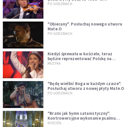
wykonaniu André Rieu [WIDEO]
PO GODZINACH
"Obiecany". Posłuchaj nowego utworu
Mate.O
PO GODZINACH
Kiedyś śpiewała w kościele, teraz
będzie reprezentować Polskę na
Eurowizji. Zobaczcie jej występ
MUZYKA
"Będę wielbić Boga w każdym czasie".
Posłuchaj utworu z nowej płyty Mate.O
PO GODZINACH
"Brzmi jak hymn satanistyczny".
Kontrowersyjne wykonanie psalmu
podczas mszy w Kolonii rozsierdziło
KOŚCIÓŁ