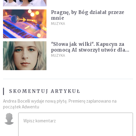
Pragnę, by Bóg działał przeze
mnie
MUZYKA
"Słowa jak wilki". Kapucyn za
pomocą AI stworzył utwór dla
wszystkich, którzy doświadczają
MUZYKA
hejtu
SKOMENTUJ ARTYKUŁ
Andrea Bocelli wydaje nową płytę. Premierę zaplanowano na
początek Adwentu