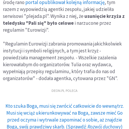
środę rano
portal opublikował kolejną informację
, tym
razem z wypowiedzią agentki zespołu, jakiej udzieliła
serwisowi "plejada.pl". Wynika z niej, że
usunięcie krzyża z
teledysku "Pali się" było celowe
i narzucone przez
regulamin "Eurowizji".
"Regulamin Eurowizji zabrania promowania jakichkolwiek
instytucji i symboli religijnych, a tym jest krzyż -
powiedziała management zespołu. - Wszelkie zażalenia
kierowałabym do organizatorów. Tulia oraz wydawca,
wypełniają przepisy regulaminu, który trafia do nas od
organizatorów" - dodała agentka, cytowana przez "GN".
DEON.PL POLECA
Kto szuka Boga, musi się zwrócić całkowicie do wewnątrz.
Musi się wciąż ukierunkowywać na Boga, zawsze mieć Go
przed oczyma i wytrwale zapominać o sobie, aż znajdzie
Boga, swój prawdziwy skarb. (Sprawdź:
Rozwój duchowy
)