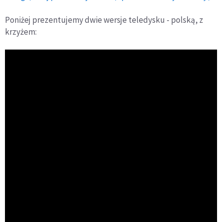
Poniżej prezentujemy dwie wersje teledysku - polską, z
krzyżem: