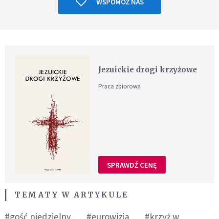
WSPOMÓŻ NAS
Jezuickie drogi krzyżowe
Praca zbiorowa
SPRAWDŹ CENĘ
TEMATY W ARTYKULE
#gość niedzielny
#eurowizja
#krzyż w