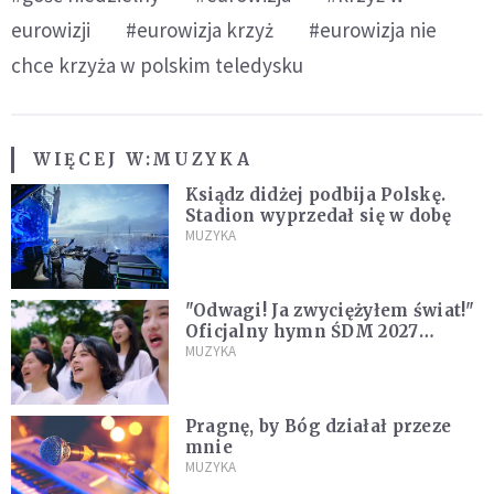
eurowizji
#eurowizja krzyż
#eurowizja nie
chce krzyża w polskim teledysku
WIĘCEJ W:
MUZYKA
Ksiądz didżej podbija Polskę.
Stadion wyprzedał się w dobę
MUZYKA
"Odwagi! Ja zwyciężyłem świat!"
Oficjalny hymn ŚDM 2027
zaprezentowany
MUZYKA
Pragnę, by Bóg działał przeze
mnie
MUZYKA