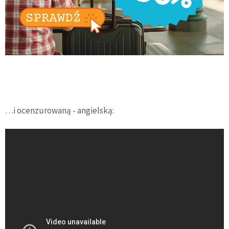
…i ocenzurowaną - angielską: