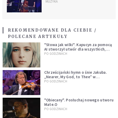
rozprawia się z tym
MUZYKA
dylematem [PREMIERA]
REKOMENDOWANE DLA CIEBIE /
POLECANE ARTYKUŁY
"Słowa jak wilki". Kapucyn za pomocą
AI stworzył utwór dla wszystkich,
którzy doświadczają hejtu
PO GODZINACH
Chrześcijański hymn o śnie Jakuba.
„Nearer, My God, to Thee” w
wykonaniu André Rieu [WIDEO]
PO GODZINACH
"Obiecany". Posłuchaj nowego utworu
Mate.O
PO GODZINACH