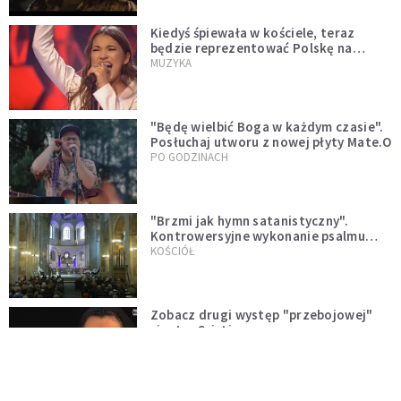
Kiedyś śpiewała w kościele, teraz
będzie reprezentować Polskę na
Eurowizji. Zobaczcie jej występ
MUZYKA
"Będę wielbić Boga w każdym czasie".
Posłuchaj utworu z nowej płyty Mate.O
PO GODZINACH
"Brzmi jak hymn satanistyczny".
Kontrowersyjne wykonanie psalmu
podczas mszy w Kolonii rozsierdziło
KOŚCIÓŁ
internautów
Zobacz drugi występ "przebojowej"
siostry Cristiny
MUZYKA