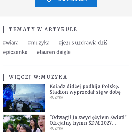
TEMATY W ARTYKULE
#wiara
#muzyka
#jezus uzdrawia dziś
#piosenka
#lauren daigle
WIĘCEJ W:
MUZYKA
Ksiądz didżej podbija Polskę.
Stadion wyprzedał się w dobę
MUZYKA
"Odwagi! Ja zwyciężyłem świat!"
Oficjalny hymn ŚDM 2027
zaprezentowany
MUZYKA