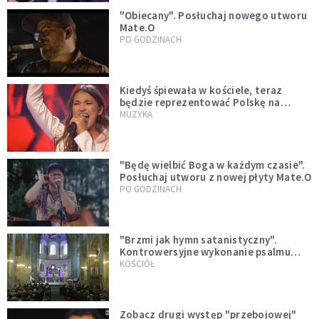
"Obiecany". Posłuchaj nowego utworu
Mate.O
PO GODZINACH
Kiedyś śpiewała w kościele, teraz
będzie reprezentować Polskę na
Eurowizji. Zobaczcie jej występ
MUZYKA
"Będę wielbić Boga w każdym czasie".
Posłuchaj utworu z nowej płyty Mate.O
PO GODZINACH
"Brzmi jak hymn satanistyczny".
Kontrowersyjne wykonanie psalmu
podczas mszy w Kolonii rozsierdziło
KOŚCIÓŁ
internautów
Zobacz drugi występ "przebojowej"