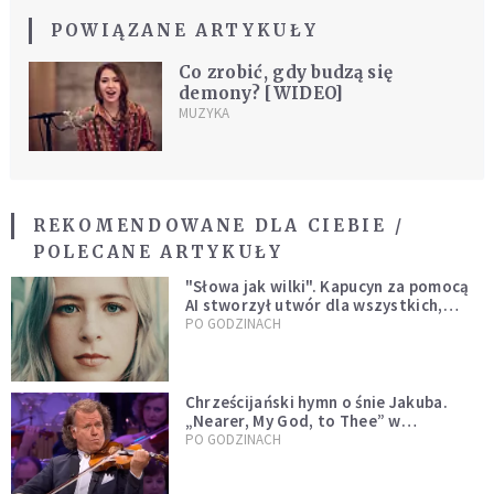
POWIĄZANE ARTYKUŁY
Co zrobić, gdy budzą się
demony? [WIDEO]
MUZYKA
REKOMENDOWANE DLA CIEBIE /
POLECANE ARTYKUŁY
"Słowa jak wilki". Kapucyn za pomocą
AI stworzył utwór dla wszystkich,
którzy doświadczają hejtu
PO GODZINACH
Chrześcijański hymn o śnie Jakuba.
„Nearer, My God, to Thee” w
wykonaniu André Rieu [WIDEO]
PO GODZINACH