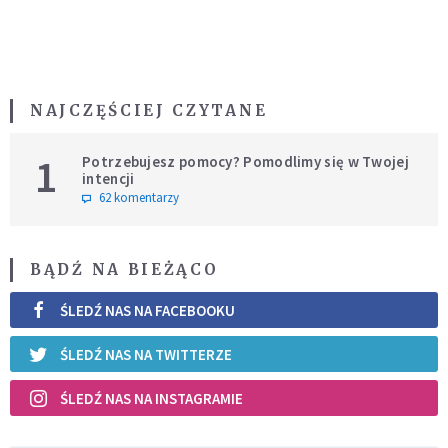
NAJCZĘŚCIEJ CZYTANE
1
Potrzebujesz pomocy? Pomodlimy się w Twojej
intencji
62 komentarzy
BĄDŹ NA BIEŻĄCO
ŚLEDŹ NAS NA FACEBOOKU
ŚLEDŹ NAS NA TWITTERZE
ŚLEDŹ NAS NA INSTAGRAMIE