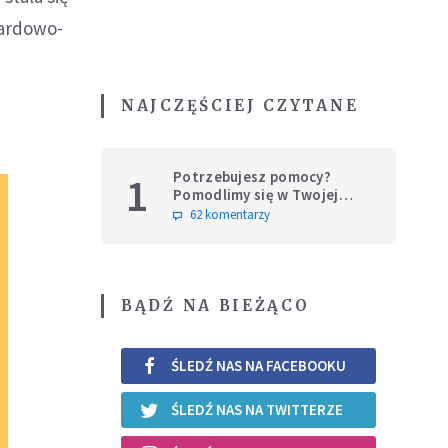
gardowo-
NAJCZĘŚCIEJ CZYTANE
Potrzebujesz pomocy?
1
Pomodlimy się w Twojej
intencji
62 komentarzy
BĄDŹ NA BIEŻĄCO
ŚLEDŹ NAS NA FACEBOOKU
ŚLEDŹ NAS NA TWITTERZE