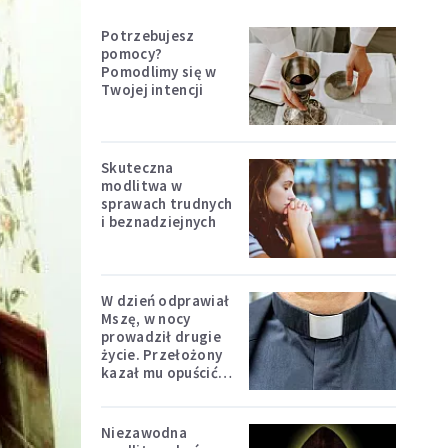
Potrzebujesz
pomocy?
Pomodlimy się w
Twojej intencji
Skuteczna
modlitwa w
sprawach trudnych
i beznadziejnych
W dzień odprawiał
Mszę, w nocy
prowadził drugie
życie. Przełożony
kazał mu opuścić
zakon
Niezawodna