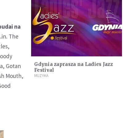
budai na
.in. The
les,
loody
Gdynia zaprasza na Ladies Jazz
na, Gotan
Festival
ash Mouth,
MUZYKA
 Good