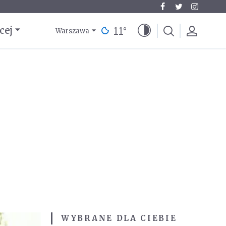
11
°
cej
Warszawa
WYBRANE DLA CIEBIE