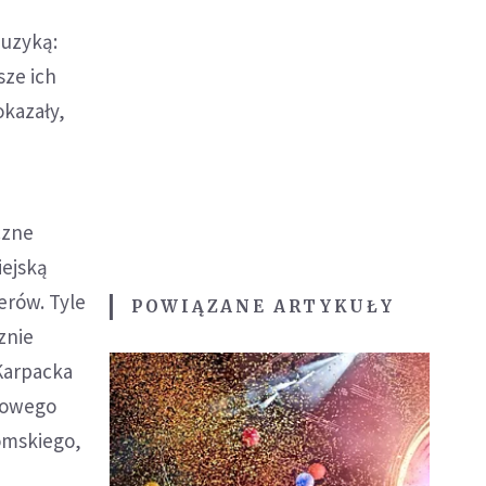
muzyką:
sze ich
okazały,
czne
iejską
erów. Tyle
POWIĄZANE ARTYKUŁY
znie
 Karpacka
rowego
romskiego,