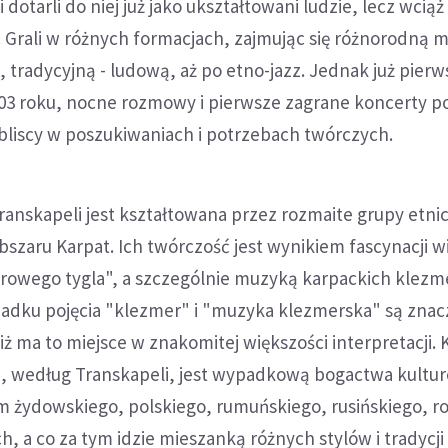
i dotarli do niej już jako ukształtowani ludzie, lecz wciąż
. Grali w różnych formacjach, zajmując się różnorodną 
 tradycyjną - ludową, aż po etno-jazz. Jednak już pierw
003 roku, nocne rozmowy i pierwsze zagrane koncerty p
 bliscy w poszukiwaniach i potrzebach twórczych.
Transkapeli jest kształtowana przez rozmaite grupy etni
szaru Karpat. Ich twórczość jest wynikiem fascynacji w
rowego tygla", a szczególnie muzyką karpackich klezm
padku pojęcia "klezmer" i "muzyka klezmerska" są znac
iż ma to miejsce w znakomitej większości interpretacji.
, według Transkapeli, jest wypadkową bogactwa kultu
ym żydowskiego, polskiego, rumuńskiego, rusińskiego, 
h, a co za tym idzie mieszanką różnych stylów i tradycji