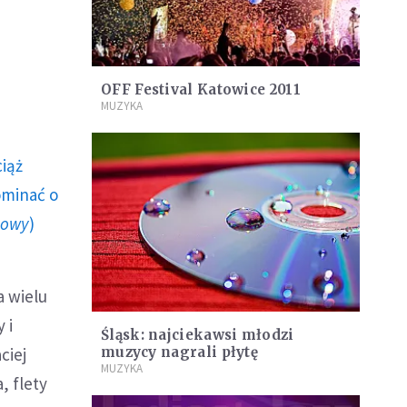
OFF Festival Katowice 2011
MUZYKA
ciąż
ominać o
howy
)
a wielu
 i
Śląsk: najciekawsi młodzi
ciej
muzycy nagrali płytę
MUZYKA
, flety