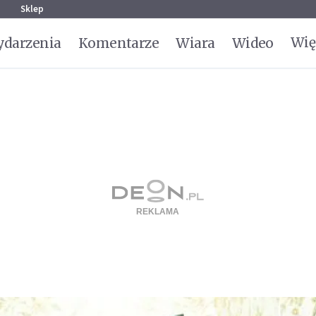
g
Sklep
Wię
darzenia
Komentarze
Wiara
Wideo