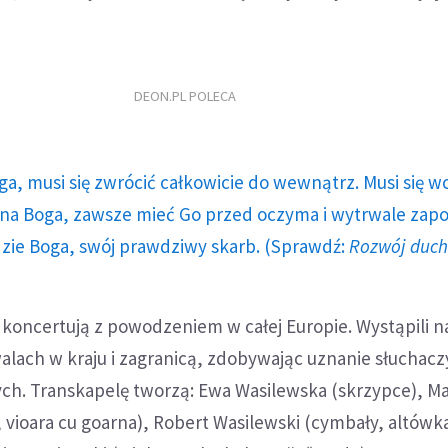
DEON.PL POLECA
ga, musi się zwrócić całkowicie do wewnątrz. Musi się w
a Boga, zawsze mieć Go przed oczyma i wytrwale zap
dzie Boga, swój prawdziwy skarb. (Sprawdź:
Rozwój duc
koncertują z powodzeniem w całej Europie. Wystąpili n
alach w kraju i zagranicą, zdobywając uznanie słuchaczy
h. Transkapelę tworzą: Ewa Wasilewska (skrzypce), Ma
, vioara cu goarna), Robert Wasilewski (cymbały, altówka