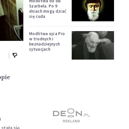
modlitwa do św.
Szarbela. Po 9
dniach mogą dziać
się cuda
Modlitwa ojca Pio
w trudnych i
beznadziejnych
sytuacjach
opie
u
stała się