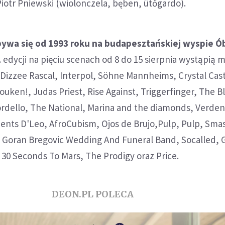
 Piotr Pniewski (wiolonczela, bęben, ütőgardo).
dbywa się od 1993 roku na budapesztańskiej wyspie Ó
 edycji na pięciu scenach od 8 do 15 sierpnia wystąpią m
Dizzee Rascal, Interpol, Söhne Mannheims, Crystal Cast
ouken!, Judas Priest, Rise Against, Triggerfinger, The B
ordello, The National, Marina and the diamonds, Verde
ments D'Leo, AfroCubism, Ojos de Brujo,Pulp, Pulp, Sm
, Goran Bregovic Wedding And Funeral Band, Socalled,
 30 Seconds To Mars, The Prodigy oraz Price.
DEON.PL POLECA