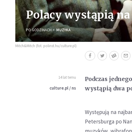
Polacy wystąpią na 
PO GODZINACH
MUZYKA
Mitch&Mitch (fot. polinst.hu/culture.pl)
14 lat temu
Podczas jednego
wystąpią dwa po
culture.pl / ns
Występują na najbar
Petersburga po Nant
muzyków, wibrafonis