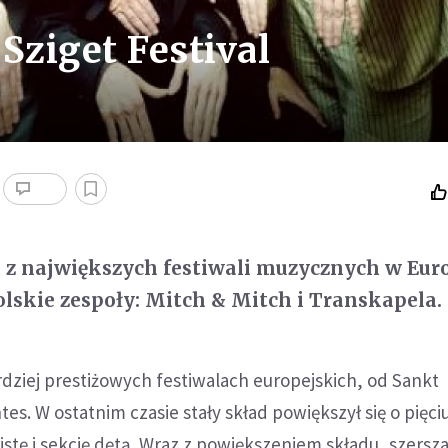
Sziget Festival
 z największych festiwali muzycznych w Eur
lskie zespoły: Mitch & Mitch i Transkapela.
dziej prestiżowych festiwalach europejskich, od Sankt
es. W ostatnim czasie stały skład powiększył się o pięci
tę i sekcję dętą. Wraz z powiększeniem składu, szersza 